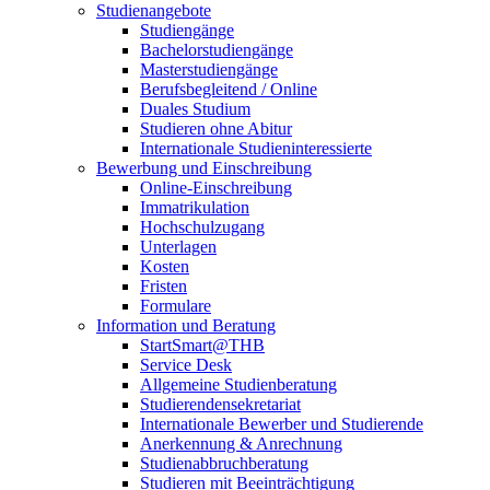
Studienangebote
Studiengänge
Bachelorstudiengänge
Masterstudiengänge
Berufsbegleitend / Online
Duales Studium
Studieren ohne Abitur
Internationale Studieninteressierte
Bewerbung und Einschreibung
Online-Einschreibung
Immatrikulation
Hochschulzugang
Unterlagen
Kosten
Fristen
Formulare
Information und Beratung
StartSmart@THB
Service Desk
Allgemeine Studienberatung
Studierendensekretariat
Internationale Bewerber und Studierende
Anerkennung & Anrechnung
Studienabbruchberatung
Studieren mit Beeinträchtigung