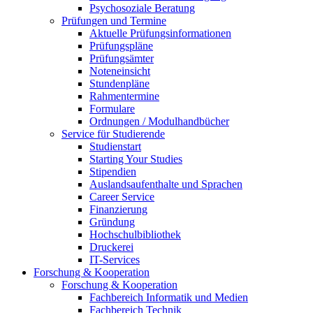
Psychosoziale Beratung
Prüfungen und Termine
Aktuelle Prüfungsinformationen
Prüfungspläne
Prüfungsämter
Noteneinsicht
Stundenpläne
Rahmentermine
Formulare
Ordnungen / Modulhandbücher
Service für Studierende
Studienstart
Starting Your Studies
Stipendien
Auslandsaufenthalte und Sprachen
Career Service
Finanzierung
Gründung
Hochschulbibliothek
Druckerei
IT-Services
Forschung & Kooperation
Forschung & Kooperation
Fachbereich Informatik und Medien
Fachbereich Technik