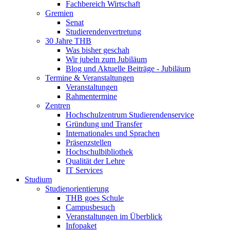
Fachbereich Wirtschaft
Gremien
Senat
Studierendenvertretung
30 Jahre THB
Was bisher geschah
Wir jubeln zum Jubiläum
Blog und Aktuelle Beiträge - Jubiläum
Termine & Veranstaltungen
Veranstaltungen
Rahmentermine
Zentren
Hochschulzentrum Studierendenservice
Gründung und Transfer
Internationales und Sprachen
Präsenzstellen
Hochschulbibliothek
Qualität der Lehre
IT Services
Studium
Studienorientierung
THB goes Schule
Campusbesuch
Veranstaltungen im Überblick
Infopaket