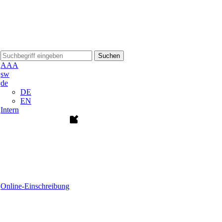
Suchen
A
A
A
sw
de
DE
EN
Intern
Online-Einschreibung