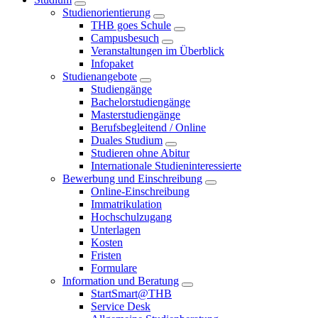
Studienorientierung
THB goes Schule
Campusbesuch
Veranstaltungen im Überblick
Infopaket
Studienangebote
Studiengänge
Bachelorstudiengänge
Masterstudiengänge
Berufsbegleitend / Online
Duales Studium
Studieren ohne Abitur
Internationale Studieninteressierte
Bewerbung und Einschreibung
Online-Einschreibung
Immatrikulation
Hochschulzugang
Unterlagen
Kosten
Fristen
Formulare
Information und Beratung
StartSmart@THB
Service Desk