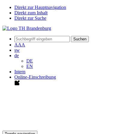
Direkt zur Hauptnavigation
Direkt zum Inhalt
Direkt zur Suche
Suchen
A
A
A
sw
de
DE
EN
Intern
Online-Einschreibung
Toggle navigation