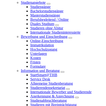
Studienangebote
Studiengänge
Bachelorstudiengänge
Masterstudiengänge
Berufsbegleitend / Online
Duales Studium
Studieren ohne Abitur
Internationale Studieninteressierte
Bewerbung und Einschreibung
Online-Einschreibung
Immatrikulation
Hochschulzugang
Unterlagen
Kosten
Fristen
Formulare
Information und Beratung
StartSmart@THB
Service Desk
Allgemeine Studienberatung
Studierendensekretariat
Internationale Bewerber und Studierende
Anerkennung & Anrechnung
Studienabbruchberatung
Studieren mit Beeinträchtigung