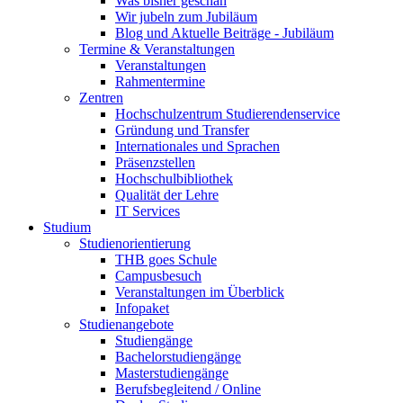
Was bisher geschah
Wir jubeln zum Jubiläum
Blog und Aktuelle Beiträge - Jubiläum
Termine & Veranstaltungen
Veranstaltungen
Rahmentermine
Zentren
Hochschulzentrum Studierendenservice
Gründung und Transfer
Internationales und Sprachen
Präsenzstellen
Hochschulbibliothek
Qualität der Lehre
IT Services
Studium
Studienorientierung
THB goes Schule
Campusbesuch
Veranstaltungen im Überblick
Infopaket
Studienangebote
Studiengänge
Bachelorstudiengänge
Masterstudiengänge
Berufsbegleitend / Online