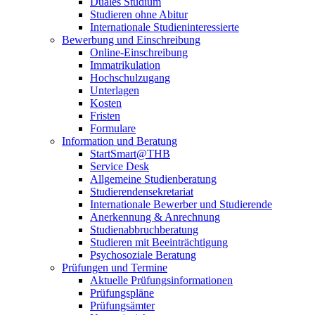
Duales Studium
Studieren ohne Abitur
Internationale Studieninteressierte
Bewerbung und Einschreibung
Online-Einschreibung
Immatrikulation
Hochschulzugang
Unterlagen
Kosten
Fristen
Formulare
Information und Beratung
StartSmart@THB
Service Desk
Allgemeine Studienberatung
Studierendensekretariat
Internationale Bewerber und Studierende
Anerkennung & Anrechnung
Studienabbruchberatung
Studieren mit Beeinträchtigung
Psychosoziale Beratung
Prüfungen und Termine
Aktuelle Prüfungsinformationen
Prüfungspläne
Prüfungsämter