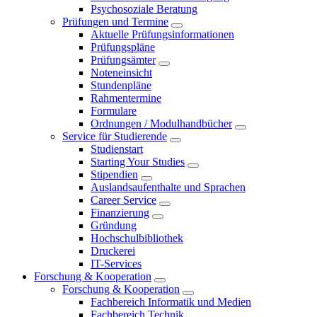
Psychosoziale Beratung
Prüfungen und Termine
Aktuelle Prüfungsinformationen
Prüfungspläne
Prüfungsämter
Noteneinsicht
Stundenpläne
Rahmentermine
Formulare
Ordnungen / Modulhandbücher
Service für Studierende
Studienstart
Starting Your Studies
Stipendien
Auslandsaufenthalte und Sprachen
Career Service
Finanzierung
Gründung
Hochschulbibliothek
Druckerei
IT-Services
Forschung & Kooperation
Forschung & Kooperation
Fachbereich Informatik und Medien
Fachbereich Technik