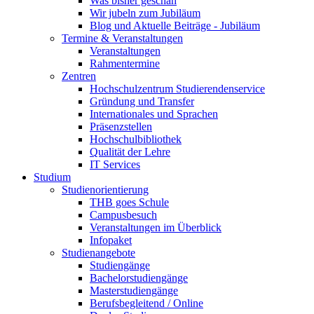
Was bisher geschah
Wir jubeln zum Jubiläum
Blog und Aktuelle Beiträge - Jubiläum
Termine & Veranstaltungen
Veranstaltungen
Rahmentermine
Zentren
Hochschulzentrum Studierendenservice
Gründung und Transfer
Internationales und Sprachen
Präsenzstellen
Hochschulbibliothek
Qualität der Lehre
IT Services
Studium
Studienorientierung
THB goes Schule
Campusbesuch
Veranstaltungen im Überblick
Infopaket
Studienangebote
Studiengänge
Bachelorstudiengänge
Masterstudiengänge
Berufsbegleitend / Online