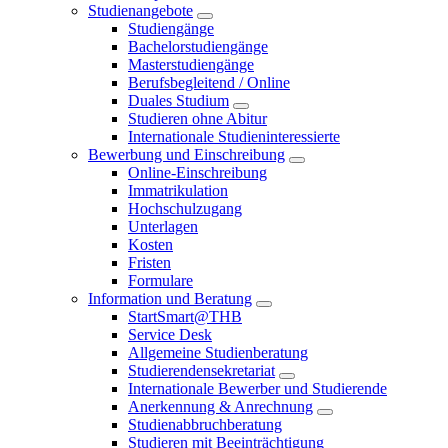
Studienangebote
Studiengänge
Bachelorstudiengänge
Masterstudiengänge
Berufsbegleitend / Online
Duales Studium
Studieren ohne Abitur
Internationale Studieninteressierte
Bewerbung und Einschreibung
Online-Einschreibung
Immatrikulation
Hochschulzugang
Unterlagen
Kosten
Fristen
Formulare
Information und Beratung
StartSmart@THB
Service Desk
Allgemeine Studienberatung
Studierendensekretariat
Internationale Bewerber und Studierende
Anerkennung & Anrechnung
Studienabbruchberatung
Studieren mit Beeinträchtigung