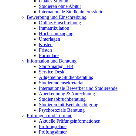
Duales Studium
Studieren ohne Abitur
Internationale Studieninteressierte
Bewerbung und Einschreibung
Online-Einschreibung
Immatrikulation
Hochschulzugang
Unterlagen
Kosten
Fristen
Formulare
Information und Beratung
StartSmart@THB
Service Desk
Allgemeine Studienberatung
Studierendensekretariat
Internationale Bewerber und Studierende
Anerkennung & Anrechnung
Studienabbruchberatung
Studieren mit Beeinträchtigung
Psychosoziale Beratung
Prüfungen und Termine
Aktuelle Prüfungsinformationen
Prüfungspläne
Prüfungsämter