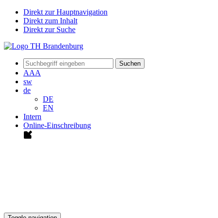
Direkt zur Hauptnavigation
Direkt zum Inhalt
Direkt zur Suche
Suchen
A
A
A
sw
de
DE
EN
Intern
Online-Einschreibung
Toggle navigation