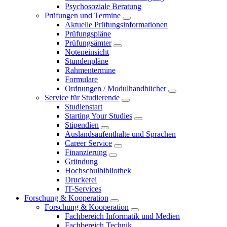
Psychosoziale Beratung
Prüfungen und Termine
Aktuelle Prüfungsinformationen
Prüfungspläne
Prüfungsämter
Noteneinsicht
Stundenpläne
Rahmentermine
Formulare
Ordnungen / Modulhandbücher
Service für Studierende
Studienstart
Starting Your Studies
Stipendien
Auslandsaufenthalte und Sprachen
Career Service
Finanzierung
Gründung
Hochschulbibliothek
Druckerei
IT-Services
Forschung & Kooperation
Forschung & Kooperation
Fachbereich Informatik und Medien
Fachbereich Technik