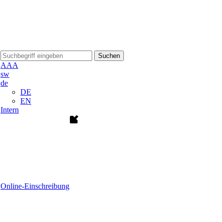
Suchen
A
A
A
sw
de
DE
EN
Intern
Online-Einschreibung