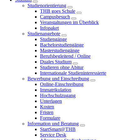
Studienorientierung
THB goes Schule
Campusbesuch
Veranstaltungen im Überblick
Infopaket
Studienangebote
Studiengänge
Bachelorstudiengänge
Masterstudiengänge
Berufsbegleitend / Online
Duales Studium
Studieren ohne Abitur
Internationale Studieninteressierte
Bewerbung und Einschreibung
Online-Einschreibung
Immatrikulation
Hochschulzugang
Unterlagen
Kosten
Fristen
Formulare
Information und Beratung
StartSmart@THB
Service Desk