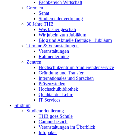
Fachbereich Wirtschaft
Gremien
Senat
Studierendenvertretung
30 Jahre THB
Was bisher geschah
Wir jubeln zum Jubiläum
Blog und Aktuelle Beiträge - Jubiläum
Termine & Veranstaltungen
Veranstaltungen
Rahmentermine
Zentren
Hochschulzentrum Studierendenservice
Gründung und Transfer
Internationales und Sprachen
Präsenzstellen
Hochschulbibliothek
Qualität der Lehre
IT Services
Studium
Studienorientierung
THB goes Schule
Campusbesuch
Veranstaltungen im Überblick
Infopaket