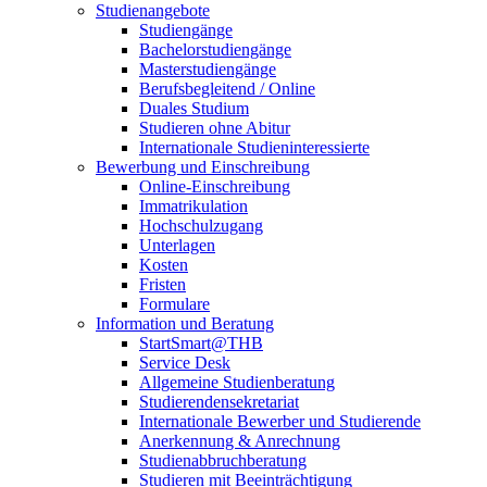
Studienangebote
Studiengänge
Bachelorstudiengänge
Masterstudiengänge
Berufsbegleitend / Online
Duales Studium
Studieren ohne Abitur
Internationale Studieninteressierte
Bewerbung und Einschreibung
Online-Einschreibung
Immatrikulation
Hochschulzugang
Unterlagen
Kosten
Fristen
Formulare
Information und Beratung
StartSmart@THB
Service Desk
Allgemeine Studienberatung
Studierendensekretariat
Internationale Bewerber und Studierende
Anerkennung & Anrechnung
Studienabbruchberatung
Studieren mit Beeinträchtigung