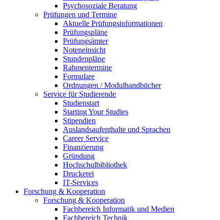
Psychosoziale Beratung
Prüfungen und Termine
Aktuelle Prüfungsinformationen
Prüfungspläne
Prüfungsämter
Noteneinsicht
Stundenpläne
Rahmentermine
Formulare
Ordnungen / Modulhandbücher
Service für Studierende
Studienstart
Starting Your Studies
Stipendien
Auslandsaufenthalte und Sprachen
Career Service
Finanzierung
Gründung
Hochschulbibliothek
Druckerei
IT-Services
Forschung & Kooperation
Forschung & Kooperation
Fachbereich Informatik und Medien
Fachbereich Technik