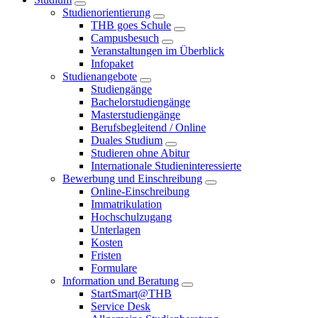
Studienorientierung
THB goes Schule
Campusbesuch
Veranstaltungen im Überblick
Infopaket
Studienangebote
Studiengänge
Bachelorstudiengänge
Masterstudiengänge
Berufsbegleitend / Online
Duales Studium
Studieren ohne Abitur
Internationale Studieninteressierte
Bewerbung und Einschreibung
Online-Einschreibung
Immatrikulation
Hochschulzugang
Unterlagen
Kosten
Fristen
Formulare
Information und Beratung
StartSmart@THB
Service Desk