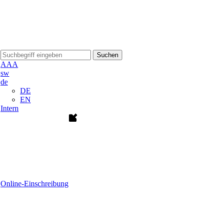
Suchen
A
A
A
sw
de
DE
EN
Intern
Online-Einschreibung