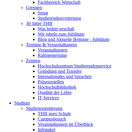
Fachbereich Wirtschaft
Gremien
Senat
Studierendenvertretung
30 Jahre THB
Was bisher geschah
Wir jubeln zum Jubiläum
Blog und Aktuelle Beiträge - Jubiläum
Termine & Veranstaltungen
Veranstaltungen
Rahmentermine
Zentren
Hochschulzentrum Studierendenservice
Gründung und Transfer
Internationales und Sprachen
Präsenzstellen
Hochschulbibliothek
Qualität der Lehre
IT Services
Studium
Studienorientierung
THB goes Schule
Campusbesuch
Veranstaltungen im Überblick
Infopaket