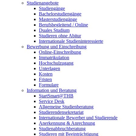
Studienangebote
Studiengänge
Bachelorstudiengänge
Masterstudiengänge
Berufsbegleitend / Online
Duales Studium
Studieren ohne Abitur
Internationale Studieninteressierte
Bewerbung und Einschreibung
Online-Einschreibung
Immatrikulation
Hochschulzugang
Unterlagen
Kosten
Fristen
Formulare
Information und Beratung
StartSmart@THB
Service Desk
Allgemeine Studienberatung
Studierendensekretariat
Internationale Bewerber und Studierende
Anerkennung & Anrechnung
Studienabbruchberatung
Studieren mit Beeinträchtigung