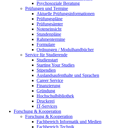
Psychosoziale Beratung
Prüfungen und Termine
Aktuelle Prüfungsinformationen
Prüfungspläne
Prüfungsämter
Noteneinsicht
Stundenpläne
Rahmentermine
Formulare
Ordnungen / Modulhandbücher
Service für Studierende
Studienstart
Starting Your Studies
Stipendien
Auslandsaufenthalte und Sprachen
Career Service
Finanzierung
Gründung
Hochschulbibliothek
Druckerei
IT-Services
Forschung & Kooperation
Forschung & Kooperation
Fachbereich Informatik und Medien
Fachbereich Technik