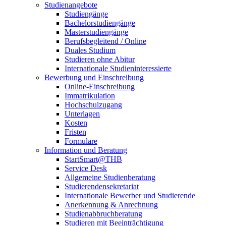
Studienangebote
Studiengänge
Bachelorstudiengänge
Masterstudiengänge
Berufsbegleitend / Online
Duales Studium
Studieren ohne Abitur
Internationale Studieninteressierte
Bewerbung und Einschreibung
Online-Einschreibung
Immatrikulation
Hochschulzugang
Unterlagen
Kosten
Fristen
Formulare
Information und Beratung
StartSmart@THB
Service Desk
Allgemeine Studienberatung
Studierendensekretariat
Internationale Bewerber und Studierende
Anerkennung & Anrechnung
Studienabbruchberatung
Studieren mit Beeinträchtigung