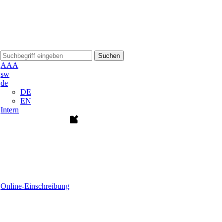
Suchen
A
A
A
sw
de
DE
EN
Intern
Online-Einschreibung