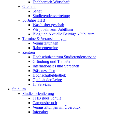
Fachbereich Wirtschaft
Gremien
Senat
Studierendenvertretung
30 Jahre THB
Was bisher geschah
Wir jubeln zum Jubiläum
Blog und Aktuelle Beiträge - Jubiläum
Termine & Veranstaltungen
Veranstaltungen
Rahmentermine
Zentren
Hochschulzentrum Studierendenservice
Gründung und Transfer
Internationales und Sprachen
Präsenzstellen
Hochschulbibliothek
Qualität der Lehre
IT Services
Studium
Studienorientierung
THB goes Schule
Campusbesuch
Veranstaltungen im Überblick
Infopaket