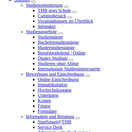
Studienorientierung
THB goes Schule
Campusbesuch
Veranstaltungen im Überblick
Infopaket
Studienangebote
Studiengänge
Bachelorstudiengänge
Masterstudiengänge
Berufsbegleitend / Online
Duales Studium
Studieren ohne Abitur
Internationale Studieninteressierte
Bewerbung und Einschreibung
Online-Einschreibung
Immatrikulation
Hochschulzugang
Unterlagen
Kosten
Fristen
Formulare
Information und Beratung
StartSmart@THB
Service Desk