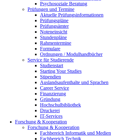
Psychosoziale Beratung
Prüfungen und Termine
Aktuelle Prüfungsinformationen
Prüfungspläne
Prüfungsämter
Noteneinsicht
Stundenpläne
Rahmentermine
Formulare
Ordnungen / Modulhandbücher
Service für Studierende
Studienstart
Starting Your Studies
Stipendien
Auslandsaufenthalte und Sprachen
Career Service
Finanzierung
Gründung
Hochschulbibliothek
Druckerei
IT-Services
Forschung & Kooperation
Forschung & Kooperation
Fachbereich Informatik und Medien
Fachbereich Technik