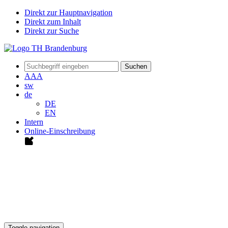
Direkt zur Hauptnavigation
Direkt zum Inhalt
Direkt zur Suche
Suchen
A
A
A
sw
de
DE
EN
Intern
Online-Einschreibung
Toggle navigation