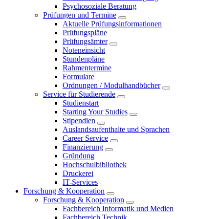
Psychosoziale Beratung
Prüfungen und Termine
Aktuelle Prüfungsinformationen
Prüfungspläne
Prüfungsämter
Noteneinsicht
Stundenpläne
Rahmentermine
Formulare
Ordnungen / Modulhandbücher
Service für Studierende
Studienstart
Starting Your Studies
Stipendien
Auslandsaufenthalte und Sprachen
Career Service
Finanzierung
Gründung
Hochschulbibliothek
Druckerei
IT-Services
Forschung & Kooperation
Forschung & Kooperation
Fachbereich Informatik und Medien
Fachbereich Technik