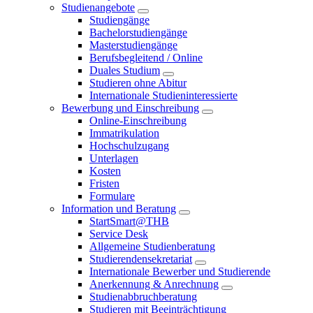
Studienangebote
Studiengänge
Bachelorstudiengänge
Masterstudiengänge
Berufsbegleitend / Online
Duales Studium
Studieren ohne Abitur
Internationale Studieninteressierte
Bewerbung und Einschreibung
Online-Einschreibung
Immatrikulation
Hochschulzugang
Unterlagen
Kosten
Fristen
Formulare
Information und Beratung
StartSmart@THB
Service Desk
Allgemeine Studienberatung
Studierendensekretariat
Internationale Bewerber und Studierende
Anerkennung & Anrechnung
Studienabbruchberatung
Studieren mit Beeinträchtigung