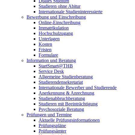
Duales Studium
Studieren ohne Abitur
Internationale Studieninteressierte
Bewerbung und Einschreibung
Online-Einschreibung
Immatrikulation
Hochschulzugang
Unterlagen
Kosten
Fristen
Formulare
Information und Beratung
StartSmart@THB
Service Desk
Allgemeine Studienberatung
Studierendensekretariat
Internationale Bewerber und Studierende
Anerkennung & Anrechnung
Studienabbruchberatung
Studieren mit Beeinträchtigung
Psychosoziale Beratung
Prüfungen und Termine
Aktuelle Prüfungsinformationen
Prüfungspläne
Prüfungsämter