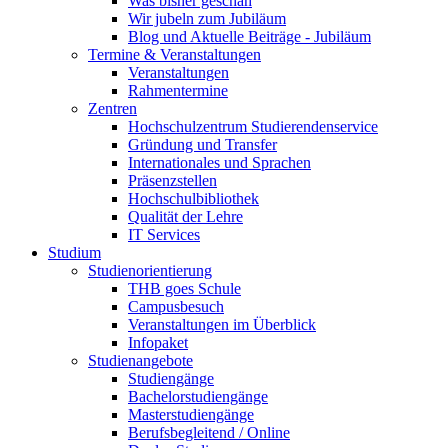
Was bisher geschah
Wir jubeln zum Jubiläum
Blog und Aktuelle Beiträge - Jubiläum
Termine & Veranstaltungen
Veranstaltungen
Rahmentermine
Zentren
Hochschulzentrum Studierendenservice
Gründung und Transfer
Internationales und Sprachen
Präsenzstellen
Hochschulbibliothek
Qualität der Lehre
IT Services
Studium
Studienorientierung
THB goes Schule
Campusbesuch
Veranstaltungen im Überblick
Infopaket
Studienangebote
Studiengänge
Bachelorstudiengänge
Masterstudiengänge
Berufsbegleitend / Online