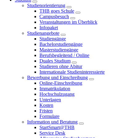
Studienorientierung
THB goes Schule
Campusbesuch
Veranstaltungen im Überblick
Infopaket
Studienangebote
Studiengänge
Bachelorstudiengänge
Masterstudiengänge
Berufsbegleitend / Online
Duales Studium
Studieren ohne Abitur
Internationale Studieninteressierte
Bewerbung und Einschreibung
Online-Einschreibung
Immatrikulation
Hochschulzugang
Unterlagen
Kosten
Fristen
Formulare
Information und Beratung
StartSmart@THB
Service Desk