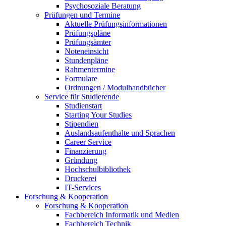
Psychosoziale Beratung
Prüfungen und Termine
Aktuelle Prüfungsinformationen
Prüfungspläne
Prüfungsämter
Noteneinsicht
Stundenpläne
Rahmentermine
Formulare
Ordnungen / Modulhandbücher
Service für Studierende
Studienstart
Starting Your Studies
Stipendien
Auslandsaufenthalte und Sprachen
Career Service
Finanzierung
Gründung
Hochschulbibliothek
Druckerei
IT-Services
Forschung & Kooperation
Forschung & Kooperation
Fachbereich Informatik und Medien
Fachbereich Technik