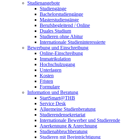
Studienangebote
Studiengänge
Bachelorstudiengänge
Masterstudiengänge
Berufsbegleitend / Online
Duales Studium
Studieren ohne Abitur
Internationale Studieninteressierte
Bewerbung und Einschreibung
Online-Einschreibung
Immatrikulation
Hochschulzugang
Unterlagen
Kosten
Fristen
Formulare
Information und Beratung
StartSmart@THB
Service Desk
Allgemeine Studienberatung
Studierendensekretariat
Internationale Bewerber und Studierende
Anerkennung & Anrechnung
Studienabbruchberatung
Studieren mit Beeinträchtigung