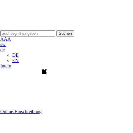
Suchen
A
A
A
sw
de
DE
EN
Intern
Online-Einschreibung