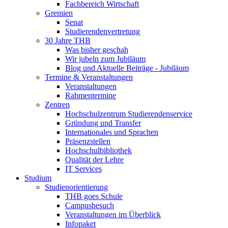
Fachbereich Wirtschaft
Gremien
Senat
Studierendenvertretung
30 Jahre THB
Was bisher geschah
Wir jubeln zum Jubiläum
Blog und Aktuelle Beiträge - Jubiläum
Termine & Veranstaltungen
Veranstaltungen
Rahmentermine
Zentren
Hochschulzentrum Studierendenservice
Gründung und Transfer
Internationales und Sprachen
Präsenzstellen
Hochschulbibliothek
Qualität der Lehre
IT Services
Studium
Studienorientierung
THB goes Schule
Campusbesuch
Veranstaltungen im Überblick
Infopaket