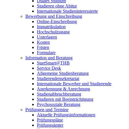
Duales Studium
Studieren ohne Abitur
Internationale Studieninteressierte
Bewerbung und Einschreibung
Online-Einschreibung
Immatrikulation
Hochschulzugang
Unterlagen
Kosten
Fristen
Formulare
Information und Beratung
StartSmart@THB
Service Desk
Allgemeine Studienberatung
Studierendensekretariat
Internationale Bewerber und Studierende
Anerkennung & Anrechnung
Studienabbruchberatung
Studieren mit Beeinträchtigung
Psychosoziale Beratung
Prüfungen und Termine
Aktuelle Prüfungsinformationen
Prüfungspläne
Prüfungsämter