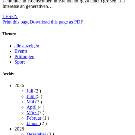
Lehrende an Hochschulen in Brandenburg zu einem großen Teil
Interesse an generativen…
LESEN
Print this page
Download this page as PDF
Themen
alle anzeigen
Events
Prüfungen
Sport
Archiv
2026
Juli
(2
)
Juni
(5
)
Mai
(7
)
April
(4
)
März
(7
)
Februar
(1
)
Januar
(2
)
2025
Dezember
(3
)