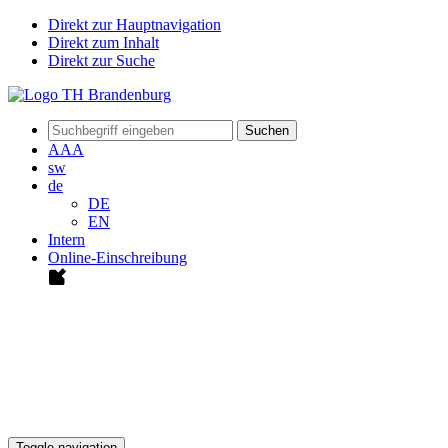
Direkt zur Hauptnavigation
Direkt zum Inhalt
Direkt zur Suche
Suchen
A
A
A
sw
de
DE
EN
Intern
Online-Einschreibung
Toggle navigation