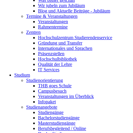
Was bisher geschah
Wir jubeln zum Jubiläum
Blog und Aktuelle Beiträge - Jubiläum
Termine & Veranstaltungen
Veranstaltungen
Rahmentermine
Zentren
Hochschulzentrum Studierendenservice
Gründung und Transfer
Internationales und Sprachen
Präsenzstellen
Hochschulbibliothek
Qualität der Lehre
IT Services
Studium
Studienorientierung
THB goes Schule
Campusbesuch
Veranstaltungen im Überblick
Infopaket
Studienangebote
Studiengänge
Bachelorstudiengänge
Masterstudiengänge
Berufsbegleitend / Online