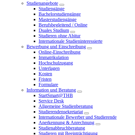
Studienangebote
Studiengänge
Bachelorstudiengänge
Masterstudiengänge
Berufsbegleitend / Online
Duales Studium
Studieren ohne Abitur
Internationale Studieninteressierte
Bewerbung und Einschreibung
Online-Einschreibung
Immatrikulation
Hochschulzugang
Unterlagen
Kosten
Fristen
Formulare
Information und Beratung
StartSmart@THB
Service Desk
Allgemeine Studienberatung
Studierendensekretariat
Internationale Bewerber und Studierende
Anerkennung & Anrechnung
Studienabbruchberatung
Studieren mit Beeinträchtigung