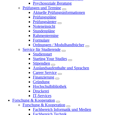
Psychosoziale Beratung
Prüfungen und Termine
Aktuelle Prüfungsinformationen
Prüfungspläne
Prüfungsämter
Noteneinsicht
Stundenpläne
Rahmentermine
Formulare
Ordnungen / Modulhandbücher
Service für Studierende
Studienstart
Starting Your Studies
Stipendien
Auslandsaufenthalte und Sprachen
Career Service
Finanzierung
Gründung
Hochschulbibliothek
Druckerei
IT-Services
Forschung & Kooperation
Forschung & Kooperation
Fachbereich Informatik und Medien
Fachbereich Technik