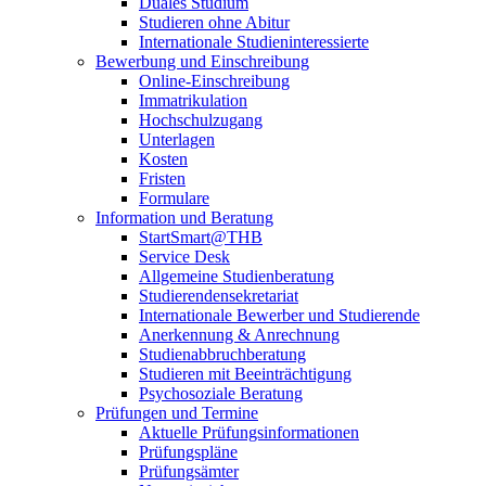
Duales Studium
Studieren ohne Abitur
Internationale Studieninteressierte
Bewerbung und Einschreibung
Online-Einschreibung
Immatrikulation
Hochschulzugang
Unterlagen
Kosten
Fristen
Formulare
Information und Beratung
StartSmart@THB
Service Desk
Allgemeine Studienberatung
Studierendensekretariat
Internationale Bewerber und Studierende
Anerkennung & Anrechnung
Studienabbruchberatung
Studieren mit Beeinträchtigung
Psychosoziale Beratung
Prüfungen und Termine
Aktuelle Prüfungsinformationen
Prüfungspläne
Prüfungsämter