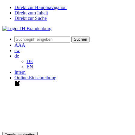
Direkt zur Hauptnavigation
Direkt zum Inhalt
Direkt zur Suche
Suchen
A
A
A
sw
de
DE
EN
Intern
Online-Einschreibung
Toggle navigation