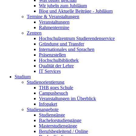
Was bisher geschah
Wir jubeln zum Jubiläum
Blog und Aktuelle Beiträge - Jubiläum
Termine & Veranstaltungen
Veranstaltungen
Rahmentermine
Zentren
Hochschulzentrum Studierendenservice
Gründung und Transfer
Internationales und Sprachen
Präsenzstellen
Hochschulbibliothek
Qualität der Lehre
IT Services
Studium
Studienorientierung
THB goes Schule
Campusbesuch
Veranstaltungen im Überblick
Infopaket
Studienangebote
Studiengänge
Bachelorstudiengänge
Masterstudiengänge
Berufsbegleitend / Online