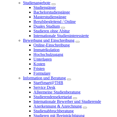
Studienangebote
Studiengänge
Bachelorstudiengänge
Masterstudiengänge
Berufsbegleitend / Online
Duales Studium
Studieren ohne Abitur
Internationale Studieninteressierte
Bewerbung und Einschreibung
Online-Einschreibung
Immatrikulation
Hochschulzugang
Unterlagen
Kosten
Fristen
Formulare
Information und Beratung
StartSmart@THB
Service Desk
Allgemeine Studienberatung
Studierendensekretariat
Internationale Bewerber und Studierende
Anerkennung & Anrechnung
Studienabbruchberatung
Studieren mit Beeinträchtigung