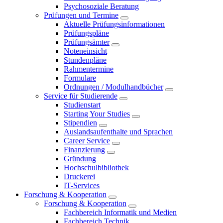
Psychosoziale Beratung
Prüfungen und Termine
Aktuelle Prüfungsinformationen
Prüfungspläne
Prüfungsämter
Noteneinsicht
Stundenpläne
Rahmentermine
Formulare
Ordnungen / Modulhandbücher
Service für Studierende
Studienstart
Starting Your Studies
Stipendien
Auslandsaufenthalte und Sprachen
Career Service
Finanzierung
Gründung
Hochschulbibliothek
Druckerei
IT-Services
Forschung & Kooperation
Forschung & Kooperation
Fachbereich Informatik und Medien
Fachbereich Technik