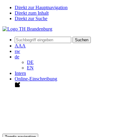
Direkt zur Hauptnavigation
Direkt zum Inhalt
Direkt zur Suche
Suchen
A
A
A
sw
de
DE
EN
Intern
Online-Einschreibung
Toggle navigation