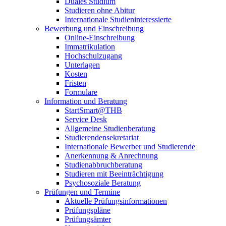
Duales Studium
Studieren ohne Abitur
Internationale Studieninteressierte
Bewerbung und Einschreibung
Online-Einschreibung
Immatrikulation
Hochschulzugang
Unterlagen
Kosten
Fristen
Formulare
Information und Beratung
StartSmart@THB
Service Desk
Allgemeine Studienberatung
Studierendensekretariat
Internationale Bewerber und Studierende
Anerkennung & Anrechnung
Studienabbruchberatung
Studieren mit Beeinträchtigung
Psychosoziale Beratung
Prüfungen und Termine
Aktuelle Prüfungsinformationen
Prüfungspläne
Prüfungsämter