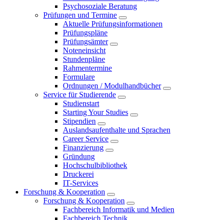
Psychosoziale Beratung
Prüfungen und Termine
Aktuelle Prüfungsinformationen
Prüfungspläne
Prüfungsämter
Noteneinsicht
Stundenpläne
Rahmentermine
Formulare
Ordnungen / Modulhandbücher
Service für Studierende
Studienstart
Starting Your Studies
Stipendien
Auslandsaufenthalte und Sprachen
Career Service
Finanzierung
Gründung
Hochschulbibliothek
Druckerei
IT-Services
Forschung & Kooperation
Forschung & Kooperation
Fachbereich Informatik und Medien
Fachbereich Technik