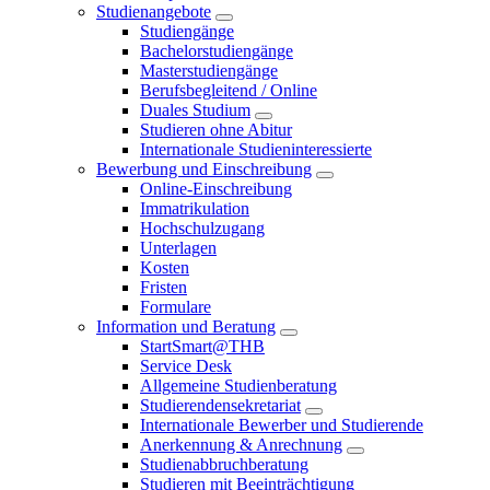
Studienangebote
Studiengänge
Bachelorstudiengänge
Masterstudiengänge
Berufsbegleitend / Online
Duales Studium
Studieren ohne Abitur
Internationale Studieninteressierte
Bewerbung und Einschreibung
Online-Einschreibung
Immatrikulation
Hochschulzugang
Unterlagen
Kosten
Fristen
Formulare
Information und Beratung
StartSmart@THB
Service Desk
Allgemeine Studienberatung
Studierendensekretariat
Internationale Bewerber und Studierende
Anerkennung & Anrechnung
Studienabbruchberatung
Studieren mit Beeinträchtigung