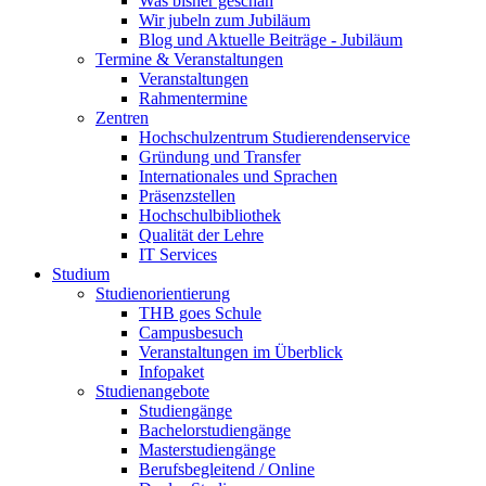
Was bisher geschah
Wir jubeln zum Jubiläum
Blog und Aktuelle Beiträge - Jubiläum
Termine & Veranstaltungen
Veranstaltungen
Rahmentermine
Zentren
Hochschulzentrum Studierendenservice
Gründung und Transfer
Internationales und Sprachen
Präsenzstellen
Hochschulbibliothek
Qualität der Lehre
IT Services
Studium
Studienorientierung
THB goes Schule
Campusbesuch
Veranstaltungen im Überblick
Infopaket
Studienangebote
Studiengänge
Bachelorstudiengänge
Masterstudiengänge
Berufsbegleitend / Online