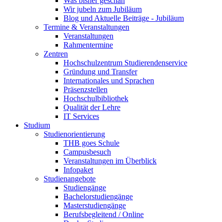
Was bisher geschah
Wir jubeln zum Jubiläum
Blog und Aktuelle Beiträge - Jubiläum
Termine & Veranstaltungen
Veranstaltungen
Rahmentermine
Zentren
Hochschulzentrum Studierendenservice
Gründung und Transfer
Internationales und Sprachen
Präsenzstellen
Hochschulbibliothek
Qualität der Lehre
IT Services
Studium
Studienorientierung
THB goes Schule
Campusbesuch
Veranstaltungen im Überblick
Infopaket
Studienangebote
Studiengänge
Bachelorstudiengänge
Masterstudiengänge
Berufsbegleitend / Online