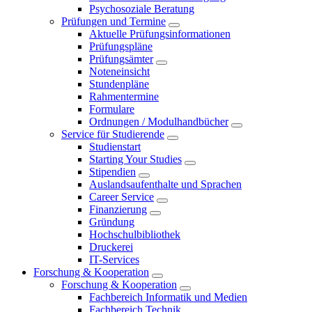
Psychosoziale Beratung
Prüfungen und Termine
Aktuelle Prüfungsinformationen
Prüfungspläne
Prüfungsämter
Noteneinsicht
Stundenpläne
Rahmentermine
Formulare
Ordnungen / Modulhandbücher
Service für Studierende
Studienstart
Starting Your Studies
Stipendien
Auslandsaufenthalte und Sprachen
Career Service
Finanzierung
Gründung
Hochschulbibliothek
Druckerei
IT-Services
Forschung & Kooperation
Forschung & Kooperation
Fachbereich Informatik und Medien
Fachbereich Technik