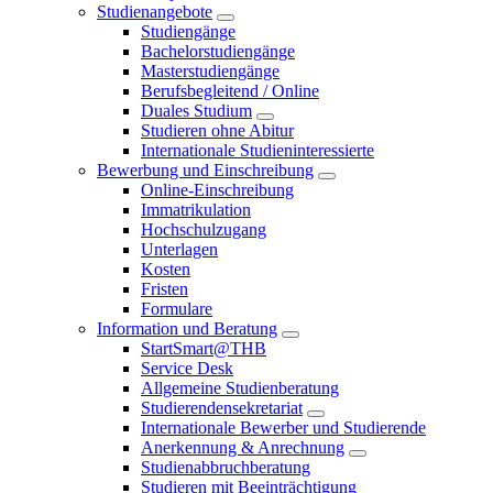
Studienangebote
Studiengänge
Bachelorstudiengänge
Masterstudiengänge
Berufsbegleitend / Online
Duales Studium
Studieren ohne Abitur
Internationale Studieninteressierte
Bewerbung und Einschreibung
Online-Einschreibung
Immatrikulation
Hochschulzugang
Unterlagen
Kosten
Fristen
Formulare
Information und Beratung
StartSmart@THB
Service Desk
Allgemeine Studienberatung
Studierendensekretariat
Internationale Bewerber und Studierende
Anerkennung & Anrechnung
Studienabbruchberatung
Studieren mit Beeinträchtigung