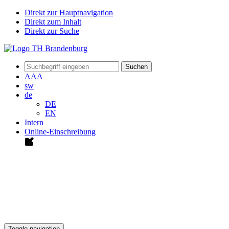
Direkt zur Hauptnavigation
Direkt zum Inhalt
Direkt zur Suche
Suchen
A
A
A
sw
de
DE
EN
Intern
Online-Einschreibung
Toggle navigation