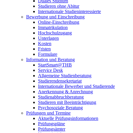
Duales Studium
Studieren ohne Abitur
Internationale Studieninteressierte
Bewerbung und Einschreibung
Online-Einschreibung
Immatrikulation
Hochschulzugang
Unterlagen
Kosten
Fristen
Formulare
Information und Beratung
StartSmart@THB
Service Desk
Allgemeine Studienberatung
Studierendensekretariat
Internationale Bewerber und Studierende
Anerkennung & Anrechnung
Studienabbruchberatung
Studieren mit Beeinträchtigung
Psychosoziale Beratung
Prüfungen und Termine
Aktuelle Prüfungsinformationen
Prüfungspläne
Prüfungsämter