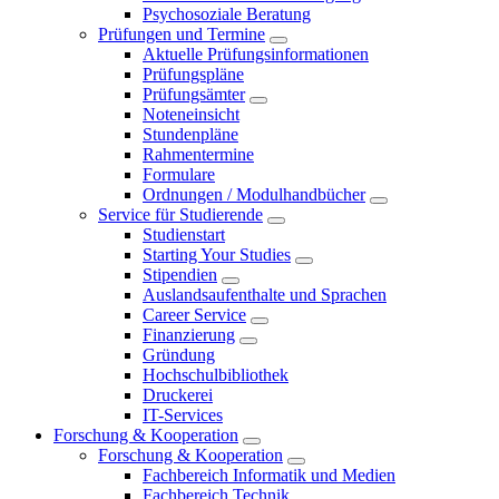
Psychosoziale Beratung
Prüfungen und Termine
Aktuelle Prüfungsinformationen
Prüfungspläne
Prüfungsämter
Noteneinsicht
Stundenpläne
Rahmentermine
Formulare
Ordnungen / Modulhandbücher
Service für Studierende
Studienstart
Starting Your Studies
Stipendien
Auslandsaufenthalte und Sprachen
Career Service
Finanzierung
Gründung
Hochschulbibliothek
Druckerei
IT-Services
Forschung & Kooperation
Forschung & Kooperation
Fachbereich Informatik und Medien
Fachbereich Technik