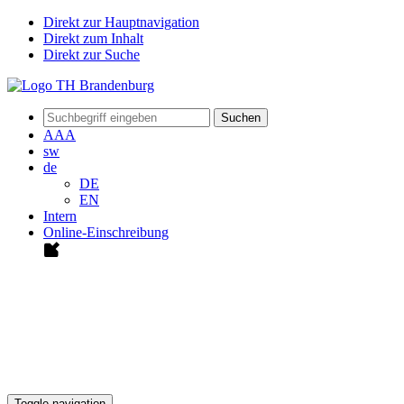
Direkt zur Hauptnavigation
Direkt zum Inhalt
Direkt zur Suche
Suchen
A
A
A
sw
de
DE
EN
Intern
Online-Einschreibung
Toggle navigation