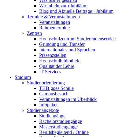
Was bisher geschah
Wir jubeln zum Jubiläum
Blog und Aktuelle Beiträge - Jubiläum
Termine & Veranstaltungen
Veranstaltungen
Rahmentermine
Zentren
Hochschulzentrum Studierendenservice
Gründung und Transfer
Internationales und Sprachen
Präsenzstellen
Hochschulbibliothek
Qualität der Lehre
IT Services
Studium
Studienorientierung
THB goes Schule
Campusbesuch
Veranstaltungen im Überblick
Infopaket
Studienangebote
Studiengänge
Bachelorstudiengänge
Masterstudiengänge
Berufsbegleitend / Online