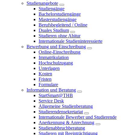
Studienangebote
Studiengänge
Bachelorstudiengänge
Masterstudiengänge
Berufsbegleitend / Online
Duales Studium
Studieren ohne Abitur
Internationale Studieninteressierte
Bewerbung und Einschreibung
Online-Einschreibung
Immatrikulation
Hochschulzugang
Unterlagen
Kosten
Fristen
Formulare
Information und Beratung
StartSmart@THB
Service Desk
Allgemeine Studienberatung
Studierendensekretariat
Internationale Bewerber und Studierende
Anerkennung & Anrechnung
Studienabbruchberatung
Studieren mit Beeinträchtigung