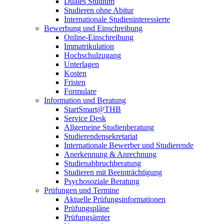
Duales Studium
Studieren ohne Abitur
Internationale Studieninteressierte
Bewerbung und Einschreibung
Online-Einschreibung
Immatrikulation
Hochschulzugang
Unterlagen
Kosten
Fristen
Formulare
Information und Beratung
StartSmart@THB
Service Desk
Allgemeine Studienberatung
Studierendensekretariat
Internationale Bewerber und Studierende
Anerkennung & Anrechnung
Studienabbruchberatung
Studieren mit Beeinträchtigung
Psychosoziale Beratung
Prüfungen und Termine
Aktuelle Prüfungsinformationen
Prüfungspläne
Prüfungsämter