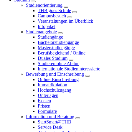
Studienorientierung
THB goes Schule
Campusbesuch
Veranstaltungen im Überblick
Infopaket
Studienangebote
Studiengänge
Bachelorstudiengänge
Masterstudiengänge
Berufsbegleitend / Online
Duales Studium
Studieren ohne Abitur
Internationale Studieninteressierte
Bewerbung und Einschreibung
Online-Einschreibung
Immatrikulation
Hochschulzugang
Unterlagen
Kosten
Fristen
Formulare
Information und Beratung
StartSmart@THB
Service Desk