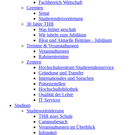
Fachbereich Wirtschaft
Gremien
Senat
Studierendenvertretung
30 Jahre THB
Was bisher geschah
Wir jubeln zum Jubiläum
Blog und Aktuelle Beiträge - Jubiläum
Termine & Veranstaltungen
Veranstaltungen
Rahmentermine
Zentren
Hochschulzentrum Studierendenservice
Gründung und Transfer
Internationales und Sprachen
Präsenzstellen
Hochschulbibliothek
Qualität der Lehre
IT Services
Studium
Studienorientierung
THB goes Schule
Campusbesuch
Veranstaltungen im Überblick
Infopaket