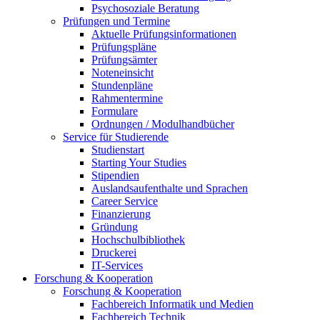
Psychosoziale Beratung
Prüfungen und Termine
Aktuelle Prüfungsinformationen
Prüfungspläne
Prüfungsämter
Noteneinsicht
Stundenpläne
Rahmentermine
Formulare
Ordnungen / Modulhandbücher
Service für Studierende
Studienstart
Starting Your Studies
Stipendien
Auslandsaufenthalte und Sprachen
Career Service
Finanzierung
Gründung
Hochschulbibliothek
Druckerei
IT-Services
Forschung & Kooperation
Forschung & Kooperation
Fachbereich Informatik und Medien
Fachbereich Technik