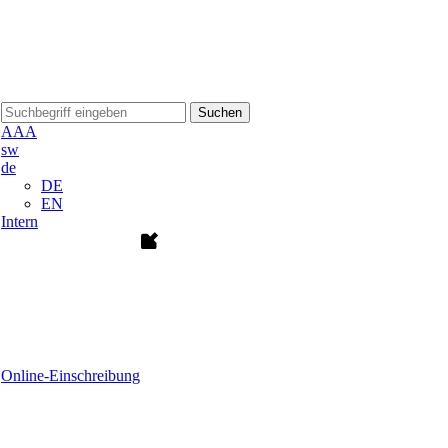
Suchen
A
A
A
sw
de
DE
EN
Intern
Online-Einschreibung