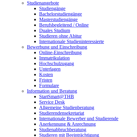
Studienangebote
Studiengänge
Bachelorstudiengänge
Masterstudiengänge
Berufsbegleitend / Online
Duales Studium
Studieren ohne Abitur
Internationale Studieninteressierte
Bewerbung und Einschreibung
Online-Einschreibung
Immatrikulation
Hochschulzugang
Unterlagen
Kosten
Fristen
Formulare
Information und Beratung
StartSmart@THB
Service Desk
Allgemeine Studienberatung
Studierendensekretariat
Internationale Bewerber und Studierende
Anerkennung & Anrechnung
Studienabbruchberatung
Studieren mit Beeinträchtigung