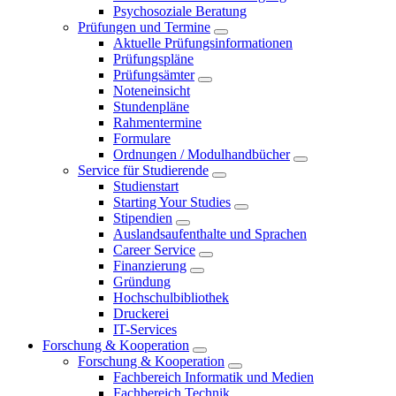
Psychosoziale Beratung
Prüfungen und Termine
Aktuelle Prüfungsinformationen
Prüfungspläne
Prüfungsämter
Noteneinsicht
Stundenpläne
Rahmentermine
Formulare
Ordnungen / Modulhandbücher
Service für Studierende
Studienstart
Starting Your Studies
Stipendien
Auslandsaufenthalte und Sprachen
Career Service
Finanzierung
Gründung
Hochschulbibliothek
Druckerei
IT-Services
Forschung & Kooperation
Forschung & Kooperation
Fachbereich Informatik und Medien
Fachbereich Technik