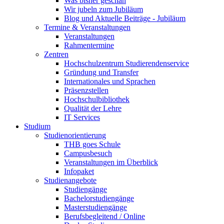
Was bisher geschah
Wir jubeln zum Jubiläum
Blog und Aktuelle Beiträge - Jubiläum
Termine & Veranstaltungen
Veranstaltungen
Rahmentermine
Zentren
Hochschulzentrum Studierendenservice
Gründung und Transfer
Internationales und Sprachen
Präsenzstellen
Hochschulbibliothek
Qualität der Lehre
IT Services
Studium
Studienorientierung
THB goes Schule
Campusbesuch
Veranstaltungen im Überblick
Infopaket
Studienangebote
Studiengänge
Bachelorstudiengänge
Masterstudiengänge
Berufsbegleitend / Online