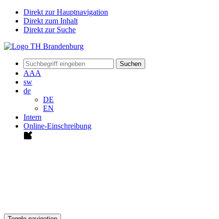
Direkt zur Hauptnavigation
Direkt zum Inhalt
Direkt zur Suche
Suchen
A
A
A
sw
de
DE
EN
Intern
Online-Einschreibung
Toggle navigation