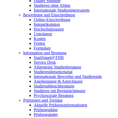
Duales Studium
Studieren ohne Abitur
Internationale Studieninteressierte
Bewerbung und Einschreibung
Online-Einschreibung
Immatrikulation
Hochschulzugang
Unterlagen
Kosten
Fristen
Formulare
Information und Beratung
StartSmart@THB
Service Desk
Allgemeine Studienberatung
Studierendensekretariat
Internationale Bewerber und Studierende
Anerkennung & Anrechnung
Studienabbruchberatung
Studieren mit Beeinträchtigung
Psychosoziale Beratung
Prüfungen und Termine
Aktuelle Prüfungsinformationen
Prüfungspläne
Prüfungsämter