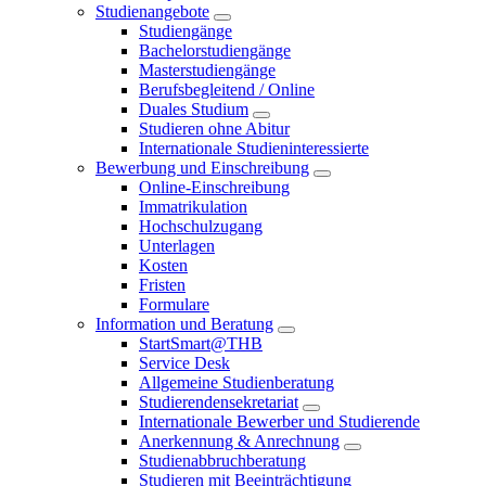
Studienangebote
Studiengänge
Bachelorstudiengänge
Masterstudiengänge
Berufsbegleitend / Online
Duales Studium
Studieren ohne Abitur
Internationale Studieninteressierte
Bewerbung und Einschreibung
Online-Einschreibung
Immatrikulation
Hochschulzugang
Unterlagen
Kosten
Fristen
Formulare
Information und Beratung
StartSmart@THB
Service Desk
Allgemeine Studienberatung
Studierendensekretariat
Internationale Bewerber und Studierende
Anerkennung & Anrechnung
Studienabbruchberatung
Studieren mit Beeinträchtigung