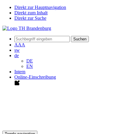
Direkt zur Hauptnavigation
Direkt zum Inhalt
Direkt zur Suche
Suchen
A
A
A
sw
de
DE
EN
Intern
Online-Einschreibung
Toggle navigation