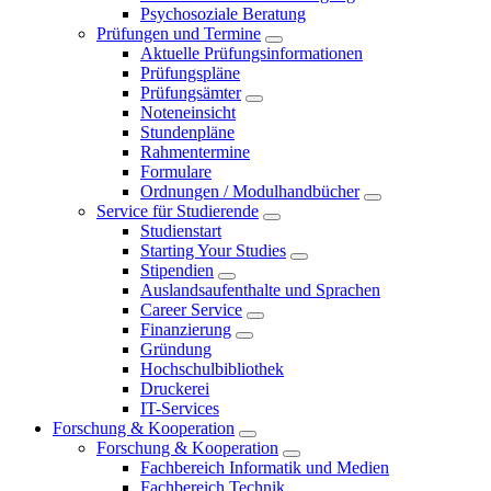
Psychosoziale Beratung
Prüfungen und Termine
Aktuelle Prüfungsinformationen
Prüfungspläne
Prüfungsämter
Noteneinsicht
Stundenpläne
Rahmentermine
Formulare
Ordnungen / Modulhandbücher
Service für Studierende
Studienstart
Starting Your Studies
Stipendien
Auslandsaufenthalte und Sprachen
Career Service
Finanzierung
Gründung
Hochschulbibliothek
Druckerei
IT-Services
Forschung & Kooperation
Forschung & Kooperation
Fachbereich Informatik und Medien
Fachbereich Technik