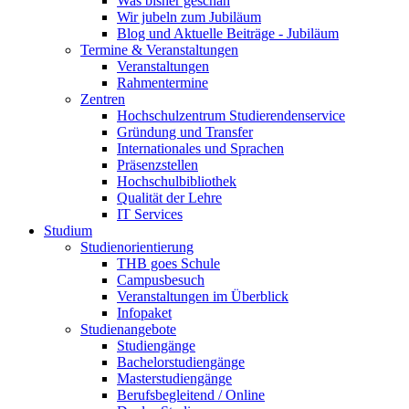
Was bisher geschah
Wir jubeln zum Jubiläum
Blog und Aktuelle Beiträge - Jubiläum
Termine & Veranstaltungen
Veranstaltungen
Rahmentermine
Zentren
Hochschulzentrum Studierendenservice
Gründung und Transfer
Internationales und Sprachen
Präsenzstellen
Hochschulbibliothek
Qualität der Lehre
IT Services
Studium
Studienorientierung
THB goes Schule
Campusbesuch
Veranstaltungen im Überblick
Infopaket
Studienangebote
Studiengänge
Bachelorstudiengänge
Masterstudiengänge
Berufsbegleitend / Online