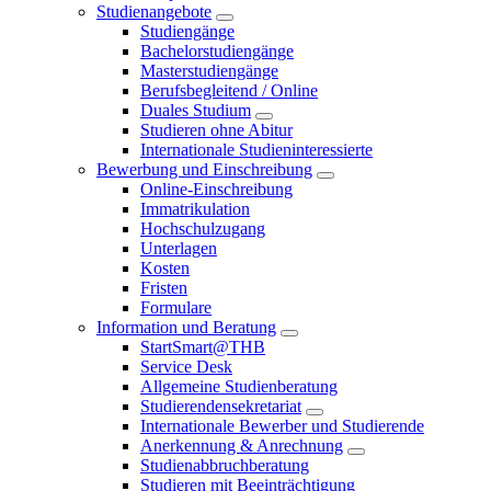
Studienangebote
Studiengänge
Bachelorstudiengänge
Masterstudiengänge
Berufsbegleitend / Online
Duales Studium
Studieren ohne Abitur
Internationale Studieninteressierte
Bewerbung und Einschreibung
Online-Einschreibung
Immatrikulation
Hochschulzugang
Unterlagen
Kosten
Fristen
Formulare
Information und Beratung
StartSmart@THB
Service Desk
Allgemeine Studienberatung
Studierendensekretariat
Internationale Bewerber und Studierende
Anerkennung & Anrechnung
Studienabbruchberatung
Studieren mit Beeinträchtigung