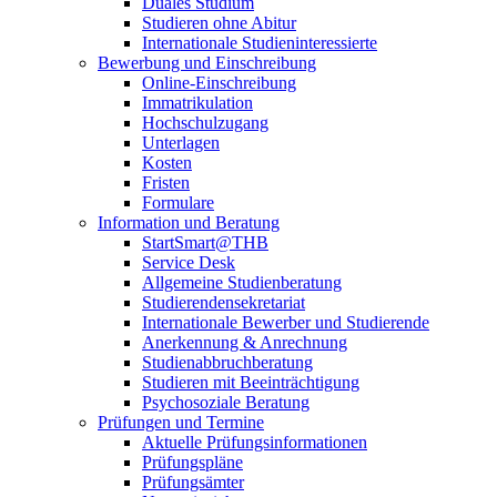
Duales Studium
Studieren ohne Abitur
Internationale Studieninteressierte
Bewerbung und Einschreibung
Online-Einschreibung
Immatrikulation
Hochschulzugang
Unterlagen
Kosten
Fristen
Formulare
Information und Beratung
StartSmart@THB
Service Desk
Allgemeine Studienberatung
Studierendensekretariat
Internationale Bewerber und Studierende
Anerkennung & Anrechnung
Studienabbruchberatung
Studieren mit Beeinträchtigung
Psychosoziale Beratung
Prüfungen und Termine
Aktuelle Prüfungsinformationen
Prüfungspläne
Prüfungsämter