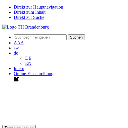
Direkt zur Hauptnavigation
Direkt zum Inhalt
Direkt zur Suche
Suchen
A
A
A
sw
de
DE
EN
Intern
Online-Einschreibung
Toggle navigation