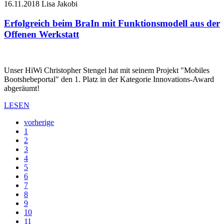
16.11.2018
Lisa Jakobi
Erfolgreich beim BraIn mit Funktionsmodell aus der
Offenen Werkstatt
Unser HiWi Christopher Stengel hat mit seinem Projekt "Mobiles
Bootshebeportal" den 1. Platz in der Kategorie Innovations-Award
abgeräumt!
LESEN
vorherige
1
2
3
4
5
6
7
8
9
10
11