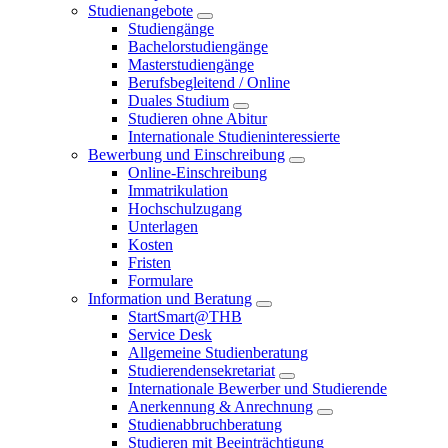
Studienangebote
Studiengänge
Bachelorstudiengänge
Masterstudiengänge
Berufsbegleitend / Online
Duales Studium
Studieren ohne Abitur
Internationale Studieninteressierte
Bewerbung und Einschreibung
Online-Einschreibung
Immatrikulation
Hochschulzugang
Unterlagen
Kosten
Fristen
Formulare
Information und Beratung
StartSmart@THB
Service Desk
Allgemeine Studienberatung
Studierendensekretariat
Internationale Bewerber und Studierende
Anerkennung & Anrechnung
Studienabbruchberatung
Studieren mit Beeinträchtigung