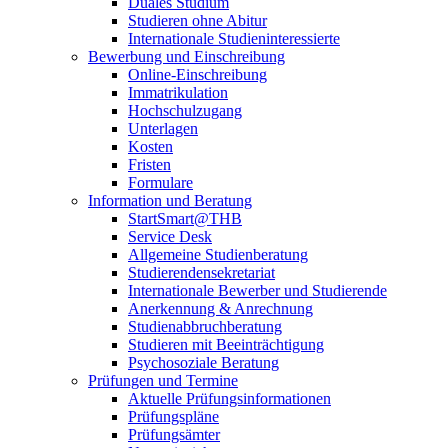
Duales Studium
Studieren ohne Abitur
Internationale Studieninteressierte
Bewerbung und Einschreibung
Online-Einschreibung
Immatrikulation
Hochschulzugang
Unterlagen
Kosten
Fristen
Formulare
Information und Beratung
StartSmart@THB
Service Desk
Allgemeine Studienberatung
Studierendensekretariat
Internationale Bewerber und Studierende
Anerkennung & Anrechnung
Studienabbruchberatung
Studieren mit Beeinträchtigung
Psychosoziale Beratung
Prüfungen und Termine
Aktuelle Prüfungsinformationen
Prüfungspläne
Prüfungsämter