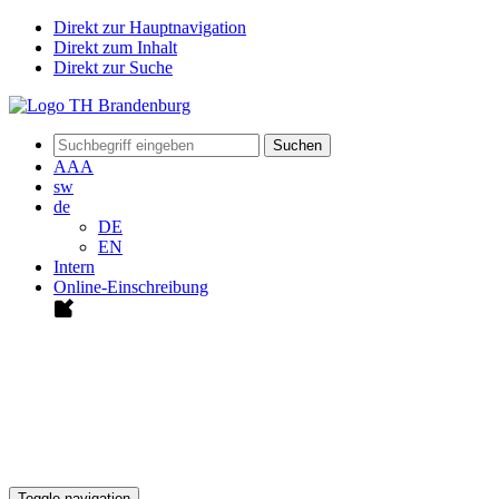
Direkt zur Hauptnavigation
Direkt zum Inhalt
Direkt zur Suche
Suchen
A
A
A
sw
de
DE
EN
Intern
Online-Einschreibung
Toggle navigation