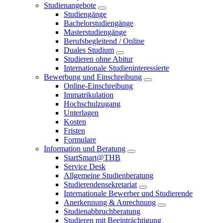
Studienangebote
Studiengänge
Bachelorstudiengänge
Masterstudiengänge
Berufsbegleitend / Online
Duales Studium
Studieren ohne Abitur
Internationale Studieninteressierte
Bewerbung und Einschreibung
Online-Einschreibung
Immatrikulation
Hochschulzugang
Unterlagen
Kosten
Fristen
Formulare
Information und Beratung
StartSmart@THB
Service Desk
Allgemeine Studienberatung
Studierendensekretariat
Internationale Bewerber und Studierende
Anerkennung & Anrechnung
Studienabbruchberatung
Studieren mit Beeinträchtigung