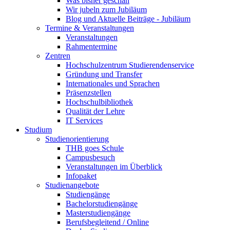
Was bisher geschah
Wir jubeln zum Jubiläum
Blog und Aktuelle Beiträge - Jubiläum
Termine & Veranstaltungen
Veranstaltungen
Rahmentermine
Zentren
Hochschulzentrum Studierendenservice
Gründung und Transfer
Internationales und Sprachen
Präsenzstellen
Hochschulbibliothek
Qualität der Lehre
IT Services
Studium
Studienorientierung
THB goes Schule
Campusbesuch
Veranstaltungen im Überblick
Infopaket
Studienangebote
Studiengänge
Bachelorstudiengänge
Masterstudiengänge
Berufsbegleitend / Online