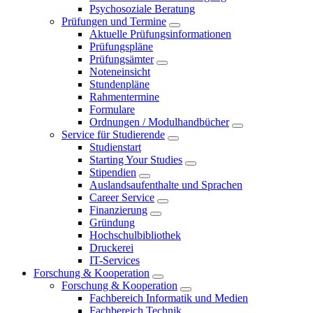
Psychosoziale Beratung
Prüfungen und Termine
Aktuelle Prüfungsinformationen
Prüfungspläne
Prüfungsämter
Noteneinsicht
Stundenpläne
Rahmentermine
Formulare
Ordnungen / Modulhandbücher
Service für Studierende
Studienstart
Starting Your Studies
Stipendien
Auslandsaufenthalte und Sprachen
Career Service
Finanzierung
Gründung
Hochschulbibliothek
Druckerei
IT-Services
Forschung & Kooperation
Forschung & Kooperation
Fachbereich Informatik und Medien
Fachbereich Technik