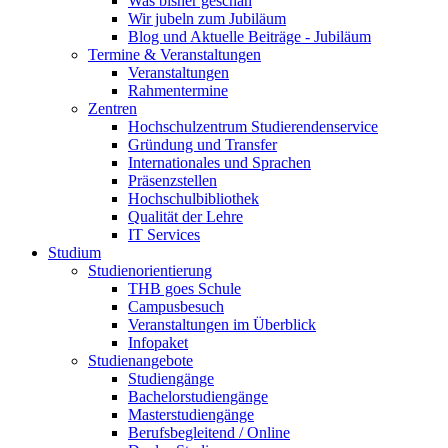
Was bisher geschah
Wir jubeln zum Jubiläum
Blog und Aktuelle Beiträge - Jubiläum
Termine & Veranstaltungen
Veranstaltungen
Rahmentermine
Zentren
Hochschulzentrum Studierendenservice
Gründung und Transfer
Internationales und Sprachen
Präsenzstellen
Hochschulbibliothek
Qualität der Lehre
IT Services
Studium
Studienorientierung
THB goes Schule
Campusbesuch
Veranstaltungen im Überblick
Infopaket
Studienangebote
Studiengänge
Bachelorstudiengänge
Masterstudiengänge
Berufsbegleitend / Online