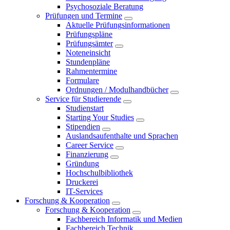
Psychosoziale Beratung
Prüfungen und Termine
Aktuelle Prüfungsinformationen
Prüfungspläne
Prüfungsämter
Noteneinsicht
Stundenpläne
Rahmentermine
Formulare
Ordnungen / Modulhandbücher
Service für Studierende
Studienstart
Starting Your Studies
Stipendien
Auslandsaufenthalte und Sprachen
Career Service
Finanzierung
Gründung
Hochschulbibliothek
Druckerei
IT-Services
Forschung & Kooperation
Forschung & Kooperation
Fachbereich Informatik und Medien
Fachbereich Technik