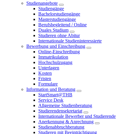
Studienangebote
Studiengänge
Bachelorstudiengänge
Masterstudiengänge
Berufsbegleitend / Online
Duales Studium
Studieren ohne Abitur
Internationale Studieninteressierte
Bewerbung und Einschreibung
Online-Einschreibung
Immatrikulation
Hochschulzugang
Unterlagen
Kosten
Fristen
Formulare
Information und Beratung
StartSmart@THB
Service Desk
Allgemeine Studienberatung
Studierendensekretariat
Internationale Bewerber und Studierende
Anerkennung & Anrechnung
Studienabbruchberatung
Studieren mit Beeinträchtigung