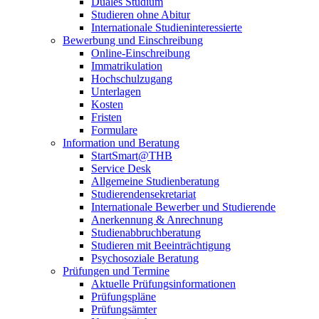
Duales Studium
Studieren ohne Abitur
Internationale Studieninteressierte
Bewerbung und Einschreibung
Online-Einschreibung
Immatrikulation
Hochschulzugang
Unterlagen
Kosten
Fristen
Formulare
Information und Beratung
StartSmart@THB
Service Desk
Allgemeine Studienberatung
Studierendensekretariat
Internationale Bewerber und Studierende
Anerkennung & Anrechnung
Studienabbruchberatung
Studieren mit Beeinträchtigung
Psychosoziale Beratung
Prüfungen und Termine
Aktuelle Prüfungsinformationen
Prüfungspläne
Prüfungsämter