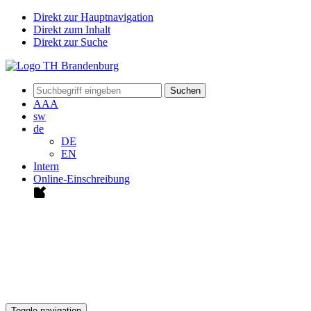
Direkt zur Hauptnavigation
Direkt zum Inhalt
Direkt zur Suche
Suchen
A
A
A
sw
de
DE
EN
Intern
Online-Einschreibung
Toggle navigation