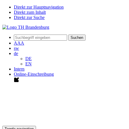
Direkt zur Hauptnavigation
Direkt zum Inhalt
Direkt zur Suche
Suchen
A
A
A
sw
de
DE
EN
Intern
Online-Einschreibung
Toggle navigation