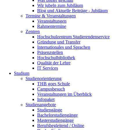
Was bisher geschah
Wir jubeln zum Jubiläum
Blog und Aktuelle Beiträge - Jubiläum
Termine & Veranstaltungen
Veranstaltungen
Rahmentermine
Zentren
Hochschulzentrum Studierendenservice
Gründung und Transfer
Internationales und Sprachen
Präsenzstellen
Hochschulbibliothek
Qualität der Lehre
IT Services
Studium
Studienorientierung
THB goes Schule
Campusbesuch
Veranstaltungen im Überblick
Infopaket
Studienangebote
Studiengänge
Bachelorstudiengänge
Masterstudiengänge
Berufsbegleitend / Online