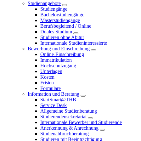
Studienangebote
Studiengänge
Bachelorstudiengänge
Masterstudiengänge
Berufsbegleitend / Online
Duales Studium
Studieren ohne Abitur
Internationale Studieninteressierte
Bewerbung und Einschreibung
Online-Einschreibung
Immatrikulation
Hochschulzugang
Unterlagen
Kosten
Fristen
Formulare
Information und Beratung
StartSmart@THB
Service Desk
Allgemeine Studienberatung
Studierendensekretariat
Internationale Bewerber und Studierende
Anerkennung & Anrechnung
Studienabbruchberatung
Studieren mit Beeinträchtigung