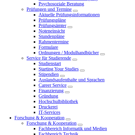
Psychosoziale Beratung
Prüfungen und Termine
Aktuelle Prüfungsinformationen
Prüfungspläne
Prüfungsämter
Noteneinsicht
Stundenpläne
Rahmentermine
Formulare
Ordnungen / Modulhandbücher
Service für Studierende
Studienstart
Starting Your Studies
Stipendien
Auslandsaufenthalte und Sprachen
Career Service
Finanzierung
Gründung
Hochschulbibliothek
Druckerei
IT-Services
Forschung & Kooperation
Forschung & Kooperation
Fachbereich Informatik und Medien
Fachbereich Technik