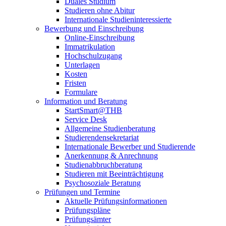
Duales Studium
Studieren ohne Abitur
Internationale Studieninteressierte
Bewerbung und Einschreibung
Online-Einschreibung
Immatrikulation
Hochschulzugang
Unterlagen
Kosten
Fristen
Formulare
Information und Beratung
StartSmart@THB
Service Desk
Allgemeine Studienberatung
Studierendensekretariat
Internationale Bewerber und Studierende
Anerkennung & Anrechnung
Studienabbruchberatung
Studieren mit Beeinträchtigung
Psychosoziale Beratung
Prüfungen und Termine
Aktuelle Prüfungsinformationen
Prüfungspläne
Prüfungsämter