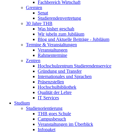
Fachbereich Wirtschaft
Gremien
Senat
Studierendenvertretung
30 Jahre THB
Was bisher geschah
Wir jubeln zum Jubiläum
Blog und Aktuelle Beiträge - Jubiläum
Termine & Veranstaltungen
Veranstaltungen
Rahmentermine
Zentren
Hochschulzentrum Studierendenservice
Gründung und Transfer
Internationales und Sprachen
Präsenzstellen
Hochschulbibliothek
Qualität der Lehre
IT Services
Studium
Studienorientierung
THB goes Schule
Campusbesuch
Veranstaltungen im Überblick
Infopaket