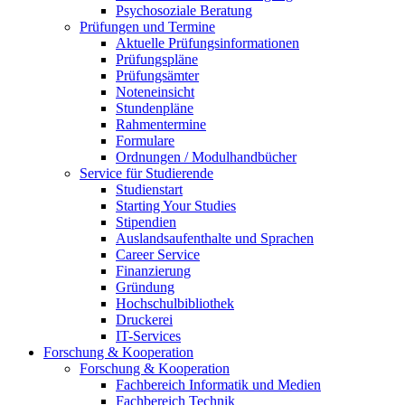
Psychosoziale Beratung
Prüfungen und Termine
Aktuelle Prüfungsinformationen
Prüfungspläne
Prüfungsämter
Noteneinsicht
Stundenpläne
Rahmentermine
Formulare
Ordnungen / Modulhandbücher
Service für Studierende
Studienstart
Starting Your Studies
Stipendien
Auslandsaufenthalte und Sprachen
Career Service
Finanzierung
Gründung
Hochschulbibliothek
Druckerei
IT-Services
Forschung & Kooperation
Forschung & Kooperation
Fachbereich Informatik und Medien
Fachbereich Technik