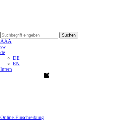
Suchen
A
A
A
sw
de
DE
EN
Intern
Online-Einschreibung