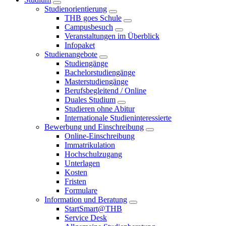
Studienorientierung
THB goes Schule
Campusbesuch
Veranstaltungen im Überblick
Infopaket
Studienangebote
Studiengänge
Bachelorstudiengänge
Masterstudiengänge
Berufsbegleitend / Online
Duales Studium
Studieren ohne Abitur
Internationale Studieninteressierte
Bewerbung und Einschreibung
Online-Einschreibung
Immatrikulation
Hochschulzugang
Unterlagen
Kosten
Fristen
Formulare
Information und Beratung
StartSmart@THB
Service Desk