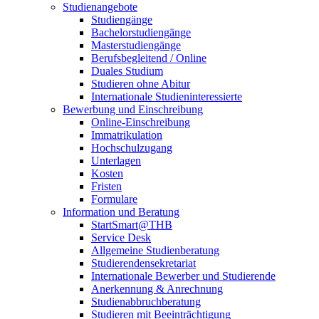
Studienangebote
Studiengänge
Bachelorstudiengänge
Masterstudiengänge
Berufsbegleitend / Online
Duales Studium
Studieren ohne Abitur
Internationale Studieninteressierte
Bewerbung und Einschreibung
Online-Einschreibung
Immatrikulation
Hochschulzugang
Unterlagen
Kosten
Fristen
Formulare
Information und Beratung
StartSmart@THB
Service Desk
Allgemeine Studienberatung
Studierendensekretariat
Internationale Bewerber und Studierende
Anerkennung & Anrechnung
Studienabbruchberatung
Studieren mit Beeinträchtigung