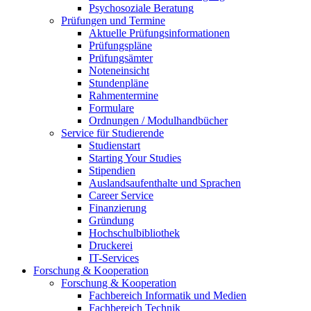
Psychosoziale Beratung
Prüfungen und Termine
Aktuelle Prüfungsinformationen
Prüfungspläne
Prüfungsämter
Noteneinsicht
Stundenpläne
Rahmentermine
Formulare
Ordnungen / Modulhandbücher
Service für Studierende
Studienstart
Starting Your Studies
Stipendien
Auslandsaufenthalte und Sprachen
Career Service
Finanzierung
Gründung
Hochschulbibliothek
Druckerei
IT-Services
Forschung & Kooperation
Forschung & Kooperation
Fachbereich Informatik und Medien
Fachbereich Technik