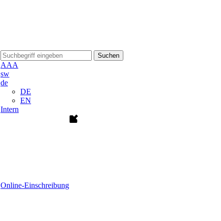
Suchen
A
A
A
sw
de
DE
EN
Intern
Online-Einschreibung