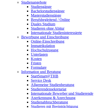
Studienangebote
Studiengänge
Bachelorstudiengänge
Masterstudiengänge
Berufsbegleitend / Online
Duales Studium
Studieren ohne Abitur
Internationale Studieninteressierte
Bewerbung und Einschreibung
Online-Einschreibung
Immatrikulation
Hochschulzugang
Unterlagen
Kosten
Fristen
Formulare
Information und Beratung
StartSmart@THB
Service Desk
Allgemeine Studienberatung
Studierendensekretariat
Internationale Bewerber und Studierende
Anerkennung & Anrechnung
Studienabbruchberatung
Studieren mit Beeinträchtigung