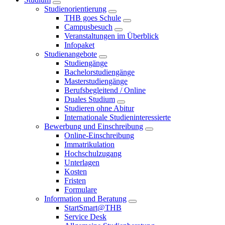
Studienorientierung
THB goes Schule
Campusbesuch
Veranstaltungen im Überblick
Infopaket
Studienangebote
Studiengänge
Bachelorstudiengänge
Masterstudiengänge
Berufsbegleitend / Online
Duales Studium
Studieren ohne Abitur
Internationale Studieninteressierte
Bewerbung und Einschreibung
Online-Einschreibung
Immatrikulation
Hochschulzugang
Unterlagen
Kosten
Fristen
Formulare
Information und Beratung
StartSmart@THB
Service Desk