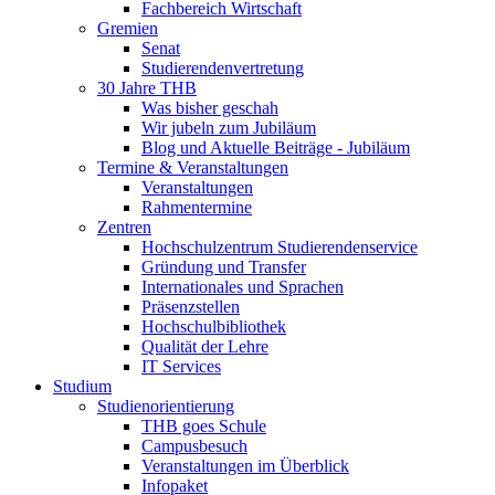
Fachbereich Wirtschaft
Gremien
Senat
Studierendenvertretung
30 Jahre THB
Was bisher geschah
Wir jubeln zum Jubiläum
Blog und Aktuelle Beiträge - Jubiläum
Termine & Veranstaltungen
Veranstaltungen
Rahmentermine
Zentren
Hochschulzentrum Studierendenservice
Gründung und Transfer
Internationales und Sprachen
Präsenzstellen
Hochschulbibliothek
Qualität der Lehre
IT Services
Studium
Studienorientierung
THB goes Schule
Campusbesuch
Veranstaltungen im Überblick
Infopaket