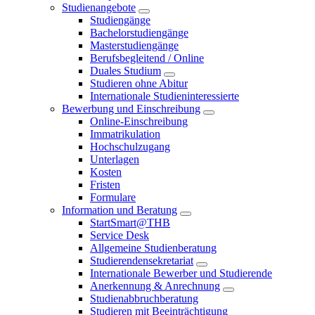
Studienangebote
Studiengänge
Bachelorstudiengänge
Masterstudiengänge
Berufsbegleitend / Online
Duales Studium
Studieren ohne Abitur
Internationale Studieninteressierte
Bewerbung und Einschreibung
Online-Einschreibung
Immatrikulation
Hochschulzugang
Unterlagen
Kosten
Fristen
Formulare
Information und Beratung
StartSmart@THB
Service Desk
Allgemeine Studienberatung
Studierendensekretariat
Internationale Bewerber und Studierende
Anerkennung & Anrechnung
Studienabbruchberatung
Studieren mit Beeinträchtigung