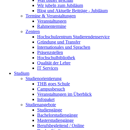
Was bisher geschah
Wir jubeln zum Jubiläum
Blog und Aktuelle Beiträge - Jubiläum
Termine & Veranstaltungen
Veranstaltungen
Rahmentermine
Zentren
Hochschulzentrum Studierendenservice
Gründung und Transfer
Internationales und Sprachen
Präsenzstellen
Hochschulbibliothek
Qualität der Lehre
IT Services
Studium
Studienorientierung
THB goes Schule
Campusbesuch
Veranstaltungen im Überblick
Infopaket
Studienangebote
Studiengänge
Bachelorstudiengänge
Masterstudiengänge
Berufsbegleitend / Online