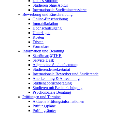
Duales Studium
Studieren ohne Abitur
Internationale Studieninteressierte
Bewerbung und Einschreibung
Online-Einschreibung
Immatrikulation
Hochschulzugang
Unterlagen
Kosten
Fristen
Formulare
Information und Beratung
StartSmart@THB
Service Desk
Allgemeine Studienberatung
Studierendensekretariat
Internationale Bewerber und Studierende
Anerkennung & Anrechnung
Studienabbruchberatung
Studieren mit Beeinträchtigung
Psychosoziale Beratung
Prüfungen und Termine
Aktuelle Prüfungsinformationen
Prüfungspläne
Prüfungsämter