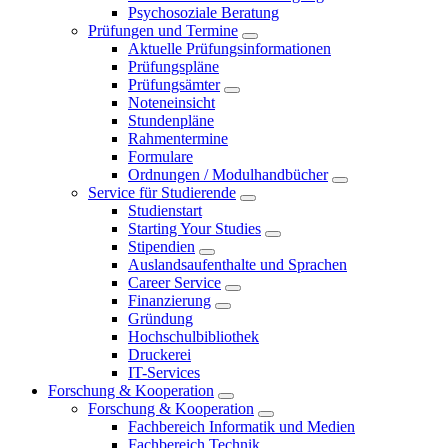
Psychosoziale Beratung
Prüfungen und Termine
Aktuelle Prüfungsinformationen
Prüfungspläne
Prüfungsämter
Noteneinsicht
Stundenpläne
Rahmentermine
Formulare
Ordnungen / Modulhandbücher
Service für Studierende
Studienstart
Starting Your Studies
Stipendien
Auslandsaufenthalte und Sprachen
Career Service
Finanzierung
Gründung
Hochschulbibliothek
Druckerei
IT-Services
Forschung & Kooperation
Forschung & Kooperation
Fachbereich Informatik und Medien
Fachbereich Technik