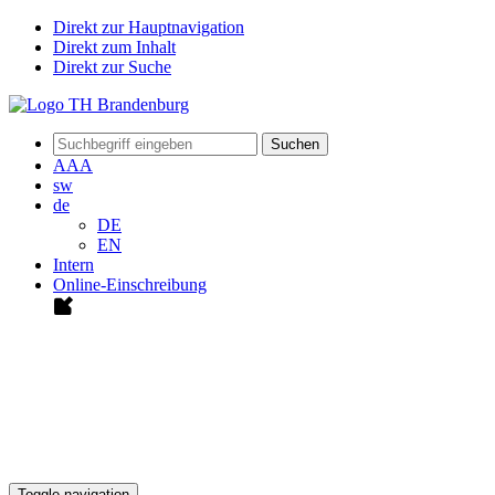
Direkt zur Hauptnavigation
Direkt zum Inhalt
Direkt zur Suche
Suchen
A
A
A
sw
de
DE
EN
Intern
Online-Einschreibung
Toggle navigation