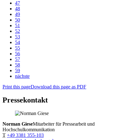
47
48
49
50
51
52
53
54
55
56
57
58
59
nächste
Print this page
Download this page as PDF
Pressekontakt
Norman Giese
Mitarbeiter für Pressearbeit und
Hochschulkommunikation
T
+49 3381 355-103