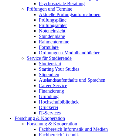
Psychosoziale Beratung
Prüfungen und Termine
Aktuelle Prüfungsinformationen
Prüfungspläne
Prüfungsämter
Noteneinsicht
Stundenpläne
Rahmentermine
Formulare
Ordnungen / Modulhandbücher
Service für Studierende
Studienstart
Starting Your Studies
Stipendien
Auslandsaufenthalte und Sprachen
Career Service
Finanzierung
Gründung
Hochschulbibliothek
Druckerei
IT-Services
Forschung & Kooperation
Forschung & Kooperation
Fachbereich Informatik und Medien
Fachbereich Technik