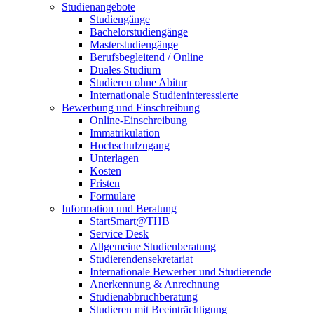
Studienangebote
Studiengänge
Bachelorstudiengänge
Masterstudiengänge
Berufsbegleitend / Online
Duales Studium
Studieren ohne Abitur
Internationale Studieninteressierte
Bewerbung und Einschreibung
Online-Einschreibung
Immatrikulation
Hochschulzugang
Unterlagen
Kosten
Fristen
Formulare
Information und Beratung
StartSmart@THB
Service Desk
Allgemeine Studienberatung
Studierendensekretariat
Internationale Bewerber und Studierende
Anerkennung & Anrechnung
Studienabbruchberatung
Studieren mit Beeinträchtigung