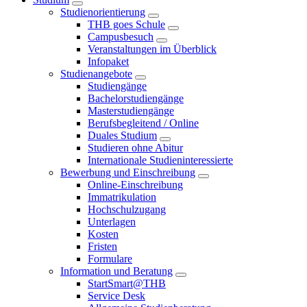
Studienorientierung
THB goes Schule
Campusbesuch
Veranstaltungen im Überblick
Infopaket
Studienangebote
Studiengänge
Bachelorstudiengänge
Masterstudiengänge
Berufsbegleitend / Online
Duales Studium
Studieren ohne Abitur
Internationale Studieninteressierte
Bewerbung und Einschreibung
Online-Einschreibung
Immatrikulation
Hochschulzugang
Unterlagen
Kosten
Fristen
Formulare
Information und Beratung
StartSmart@THB
Service Desk