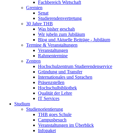
Fachbereich Wirtschaft
Gremien
Senat
Studierendenvertretung
30 Jahre THB
Was bisher geschah
Wir jubeln zum Jubiläum
Blog und Aktuelle Beiträge - Jubiläum
Termine & Veranstaltungen
Veranstaltungen
Rahmentermine
Zentren
Hochschulzentrum Studierendenservice
Gründung und Transfer
Internationales und Sprachen
Präsenzstellen
Hochschulbibliothek
Qualität der Lehre
IT Services
Studium
Studienorientierung
THB goes Schule
Campusbesuch
Veranstaltungen im Überblick
Infopaket