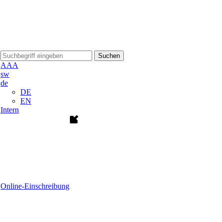
Suchen
A
A
A
sw
de
DE
EN
Intern
Online-Einschreibung