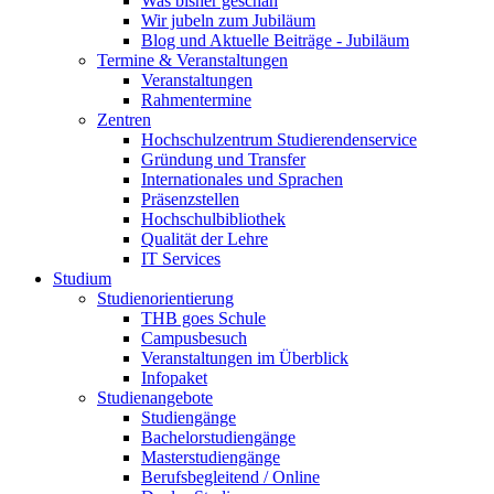
Was bisher geschah
Wir jubeln zum Jubiläum
Blog und Aktuelle Beiträge - Jubiläum
Termine & Veranstaltungen
Veranstaltungen
Rahmentermine
Zentren
Hochschulzentrum Studierendenservice
Gründung und Transfer
Internationales und Sprachen
Präsenzstellen
Hochschulbibliothek
Qualität der Lehre
IT Services
Studium
Studienorientierung
THB goes Schule
Campusbesuch
Veranstaltungen im Überblick
Infopaket
Studienangebote
Studiengänge
Bachelorstudiengänge
Masterstudiengänge
Berufsbegleitend / Online