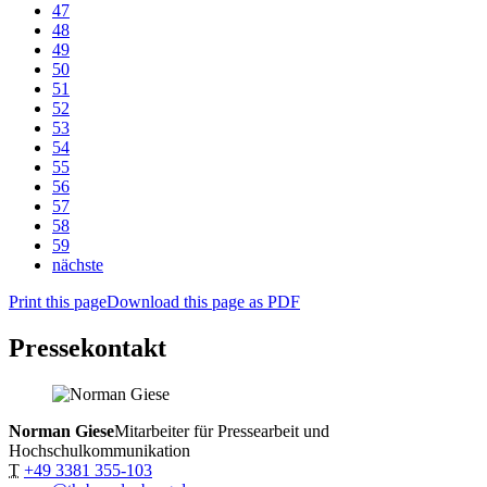
47
48
49
50
51
52
53
54
55
56
57
58
59
nächste
Print this page
Download this page as PDF
Pressekontakt
Norman Giese
Mitarbeiter für Pressearbeit und
Hochschulkommunikation
T
+49 3381 355-103