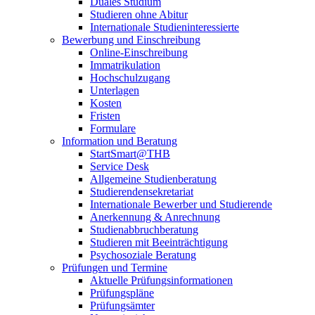
Duales Studium
Studieren ohne Abitur
Internationale Studieninteressierte
Bewerbung und Einschreibung
Online-Einschreibung
Immatrikulation
Hochschulzugang
Unterlagen
Kosten
Fristen
Formulare
Information und Beratung
StartSmart@THB
Service Desk
Allgemeine Studienberatung
Studierendensekretariat
Internationale Bewerber und Studierende
Anerkennung & Anrechnung
Studienabbruchberatung
Studieren mit Beeinträchtigung
Psychosoziale Beratung
Prüfungen und Termine
Aktuelle Prüfungsinformationen
Prüfungspläne
Prüfungsämter