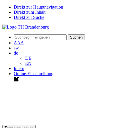
Direkt zur Hauptnavigation
Direkt zum Inhalt
Direkt zur Suche
Suchen
A
A
A
sw
de
DE
EN
Intern
Online-Einschreibung
Toggle navigation