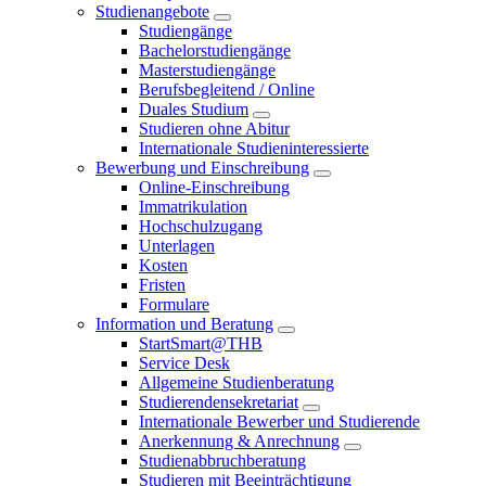
Studienangebote
Studiengänge
Bachelorstudiengänge
Masterstudiengänge
Berufsbegleitend / Online
Duales Studium
Studieren ohne Abitur
Internationale Studieninteressierte
Bewerbung und Einschreibung
Online-Einschreibung
Immatrikulation
Hochschulzugang
Unterlagen
Kosten
Fristen
Formulare
Information und Beratung
StartSmart@THB
Service Desk
Allgemeine Studienberatung
Studierendensekretariat
Internationale Bewerber und Studierende
Anerkennung & Anrechnung
Studienabbruchberatung
Studieren mit Beeinträchtigung