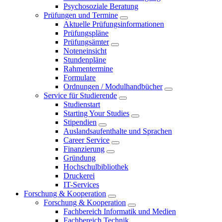
Psychosoziale Beratung
Prüfungen und Termine
Aktuelle Prüfungsinformationen
Prüfungspläne
Prüfungsämter
Noteneinsicht
Stundenpläne
Rahmentermine
Formulare
Ordnungen / Modulhandbücher
Service für Studierende
Studienstart
Starting Your Studies
Stipendien
Auslandsaufenthalte und Sprachen
Career Service
Finanzierung
Gründung
Hochschulbibliothek
Druckerei
IT-Services
Forschung & Kooperation
Forschung & Kooperation
Fachbereich Informatik und Medien
Fachbereich Technik