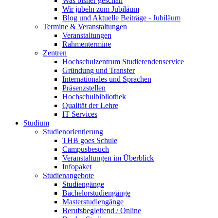
Was bisher geschah
Wir jubeln zum Jubiläum
Blog und Aktuelle Beiträge - Jubiläum
Termine & Veranstaltungen
Veranstaltungen
Rahmentermine
Zentren
Hochschulzentrum Studierendenservice
Gründung und Transfer
Internationales und Sprachen
Präsenzstellen
Hochschulbibliothek
Qualität der Lehre
IT Services
Studium
Studienorientierung
THB goes Schule
Campusbesuch
Veranstaltungen im Überblick
Infopaket
Studienangebote
Studiengänge
Bachelorstudiengänge
Masterstudiengänge
Berufsbegleitend / Online