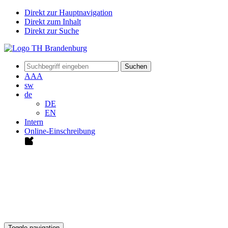
Direkt zur Hauptnavigation
Direkt zum Inhalt
Direkt zur Suche
Suchen
A
A
A
sw
de
DE
EN
Intern
Online-Einschreibung
Toggle navigation