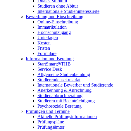
Duales Studium
Studieren ohne Abitur
Internationale Studieninteressierte
Bewerbung und Einschreibung
Online-Einschreibung
Immatrikulation
Hochschulzugang
Unterlagen
Kosten
Fristen
Formulare
Information und Beratung
StartSmart@THB
Service Desk
Allgemeine Studienberatung
Studierendensekretariat
Internationale Bewerber und Studierende
Anerkennung & Anrechnung
Studienabbruchberatung
Studieren mit Beeinträchtigung
Psychosoziale Beratung
Prüfungen und Termine
Aktuelle Prüfungsinformationen
Prüfungspläne
Prüfungsämter