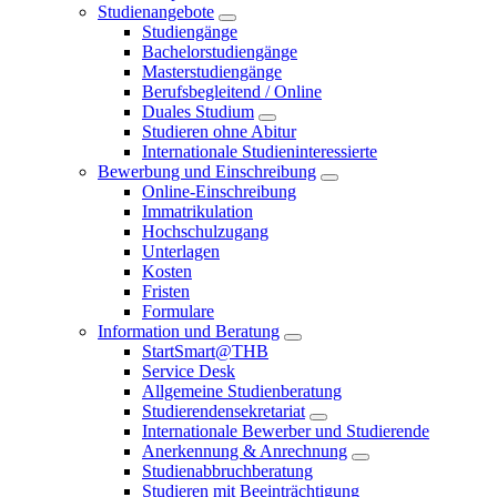
Studienangebote
Studiengänge
Bachelorstudiengänge
Masterstudiengänge
Berufsbegleitend / Online
Duales Studium
Studieren ohne Abitur
Internationale Studieninteressierte
Bewerbung und Einschreibung
Online-Einschreibung
Immatrikulation
Hochschulzugang
Unterlagen
Kosten
Fristen
Formulare
Information und Beratung
StartSmart@THB
Service Desk
Allgemeine Studienberatung
Studierendensekretariat
Internationale Bewerber und Studierende
Anerkennung & Anrechnung
Studienabbruchberatung
Studieren mit Beeinträchtigung