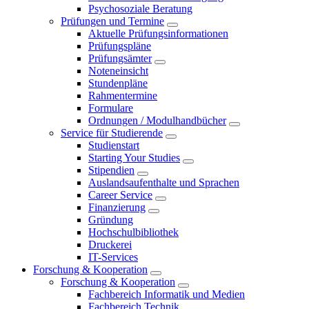
Psychosoziale Beratung
Prüfungen und Termine
Aktuelle Prüfungsinformationen
Prüfungspläne
Prüfungsämter
Noteneinsicht
Stundenpläne
Rahmentermine
Formulare
Ordnungen / Modulhandbücher
Service für Studierende
Studienstart
Starting Your Studies
Stipendien
Auslandsaufenthalte und Sprachen
Career Service
Finanzierung
Gründung
Hochschulbibliothek
Druckerei
IT-Services
Forschung & Kooperation
Forschung & Kooperation
Fachbereich Informatik und Medien
Fachbereich Technik