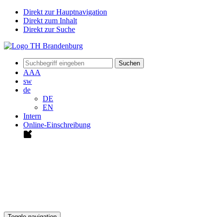
Direkt zur Hauptnavigation
Direkt zum Inhalt
Direkt zur Suche
Suchen
A
A
A
sw
de
DE
EN
Intern
Online-Einschreibung
Toggle navigation