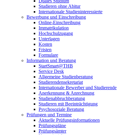
Duales Studium
Studieren ohne Abitur
Internationale Studieninteressierte
Bewerbung und Einschreibung
Online-Einschreibung
Immatrikulation
Hochschulzugang
Unterlagen
Kosten
Fristen
Formulare
Information und Beratung
StartSmart@THB
Service Desk
Allgemeine Studienberatung
Studierendensekretariat
Internationale Bewerber und Studierende
Anerkennung & Anrechnung
Studienabbruchberatung
Studieren mit Beeinträchtigung
Psychosoziale Beratung
Prüfungen und Termine
Aktuelle Prüfungsinformationen
Prüfungspläne
Prüfungsämter