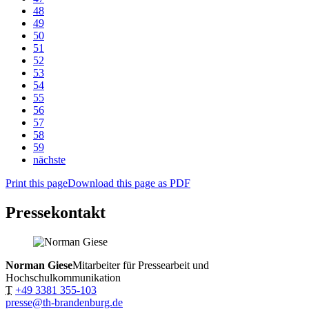
48
49
50
51
52
53
54
55
56
57
58
59
nächste
Print this page
Download this page as PDF
Pressekontakt
Norman Giese
Mitarbeiter für Pressearbeit und
Hochschulkommunikation
T
+49 3381 355-103
presse@th-brandenburg.de