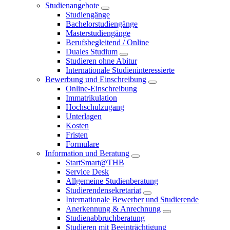
Studienangebote
Studiengänge
Bachelorstudiengänge
Masterstudiengänge
Berufsbegleitend / Online
Duales Studium
Studieren ohne Abitur
Internationale Studieninteressierte
Bewerbung und Einschreibung
Online-Einschreibung
Immatrikulation
Hochschulzugang
Unterlagen
Kosten
Fristen
Formulare
Information und Beratung
StartSmart@THB
Service Desk
Allgemeine Studienberatung
Studierendensekretariat
Internationale Bewerber und Studierende
Anerkennung & Anrechnung
Studienabbruchberatung
Studieren mit Beeinträchtigung