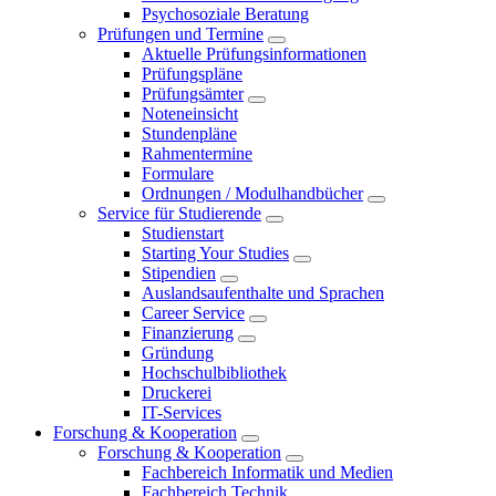
Psychosoziale Beratung
Prüfungen und Termine
Aktuelle Prüfungsinformationen
Prüfungspläne
Prüfungsämter
Noteneinsicht
Stundenpläne
Rahmentermine
Formulare
Ordnungen / Modulhandbücher
Service für Studierende
Studienstart
Starting Your Studies
Stipendien
Auslandsaufenthalte und Sprachen
Career Service
Finanzierung
Gründung
Hochschulbibliothek
Druckerei
IT-Services
Forschung & Kooperation
Forschung & Kooperation
Fachbereich Informatik und Medien
Fachbereich Technik