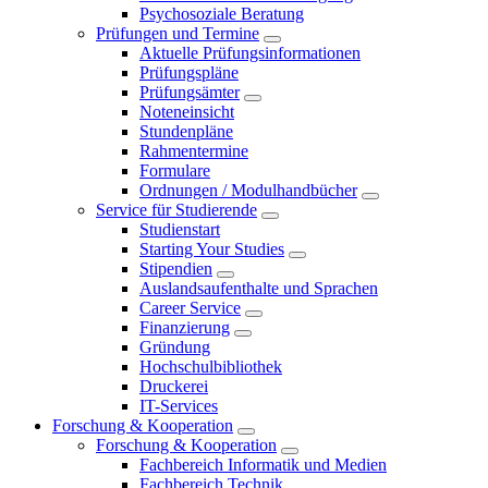
Psychosoziale Beratung
Prüfungen und Termine
Aktuelle Prüfungsinformationen
Prüfungspläne
Prüfungsämter
Noteneinsicht
Stundenpläne
Rahmentermine
Formulare
Ordnungen / Modulhandbücher
Service für Studierende
Studienstart
Starting Your Studies
Stipendien
Auslandsaufenthalte und Sprachen
Career Service
Finanzierung
Gründung
Hochschulbibliothek
Druckerei
IT-Services
Forschung & Kooperation
Forschung & Kooperation
Fachbereich Informatik und Medien
Fachbereich Technik