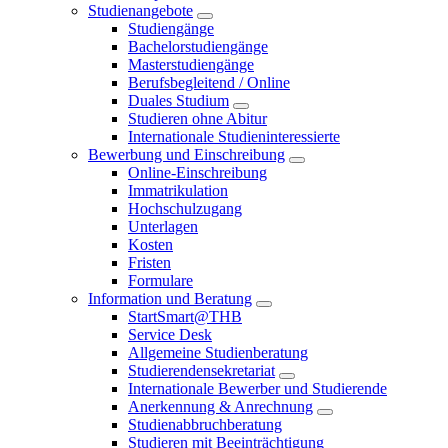
Studienangebote
Studiengänge
Bachelorstudiengänge
Masterstudiengänge
Berufsbegleitend / Online
Duales Studium
Studieren ohne Abitur
Internationale Studieninteressierte
Bewerbung und Einschreibung
Online-Einschreibung
Immatrikulation
Hochschulzugang
Unterlagen
Kosten
Fristen
Formulare
Information und Beratung
StartSmart@THB
Service Desk
Allgemeine Studienberatung
Studierendensekretariat
Internationale Bewerber und Studierende
Anerkennung & Anrechnung
Studienabbruchberatung
Studieren mit Beeinträchtigung