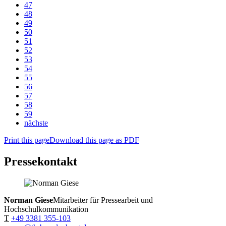
47
48
49
50
51
52
53
54
55
56
57
58
59
nächste
Print this page
Download this page as PDF
Pressekontakt
Norman Giese
Mitarbeiter für Pressearbeit und
Hochschulkommunikation
T
+49 3381 355-103