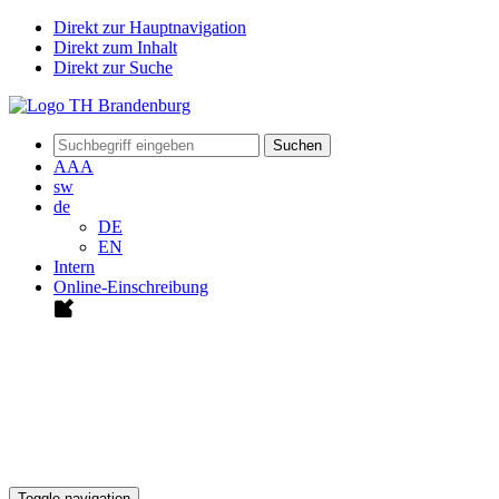
Direkt zur Hauptnavigation
Direkt zum Inhalt
Direkt zur Suche
Suchen
A
A
A
sw
de
DE
EN
Intern
Online-Einschreibung
Toggle navigation