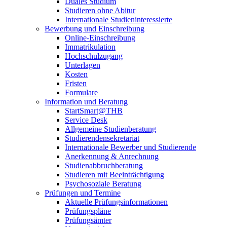
Duales Studium
Studieren ohne Abitur
Internationale Studieninteressierte
Bewerbung und Einschreibung
Online-Einschreibung
Immatrikulation
Hochschulzugang
Unterlagen
Kosten
Fristen
Formulare
Information und Beratung
StartSmart@THB
Service Desk
Allgemeine Studienberatung
Studierendensekretariat
Internationale Bewerber und Studierende
Anerkennung & Anrechnung
Studienabbruchberatung
Studieren mit Beeinträchtigung
Psychosoziale Beratung
Prüfungen und Termine
Aktuelle Prüfungsinformationen
Prüfungspläne
Prüfungsämter