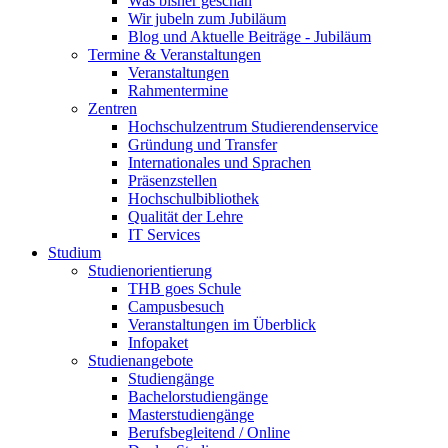
Was bisher geschah
Wir jubeln zum Jubiläum
Blog und Aktuelle Beiträge - Jubiläum
Termine & Veranstaltungen
Veranstaltungen
Rahmentermine
Zentren
Hochschulzentrum Studierendenservice
Gründung und Transfer
Internationales und Sprachen
Präsenzstellen
Hochschulbibliothek
Qualität der Lehre
IT Services
Studium
Studienorientierung
THB goes Schule
Campusbesuch
Veranstaltungen im Überblick
Infopaket
Studienangebote
Studiengänge
Bachelorstudiengänge
Masterstudiengänge
Berufsbegleitend / Online