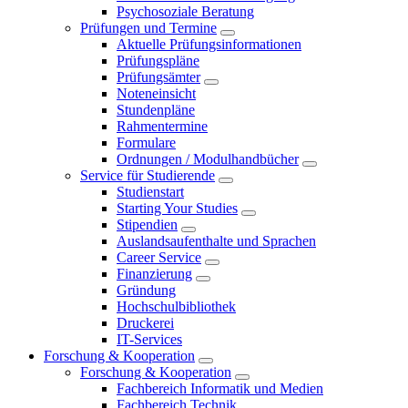
Psychosoziale Beratung
Prüfungen und Termine
Aktuelle Prüfungsinformationen
Prüfungspläne
Prüfungsämter
Noteneinsicht
Stundenpläne
Rahmentermine
Formulare
Ordnungen / Modulhandbücher
Service für Studierende
Studienstart
Starting Your Studies
Stipendien
Auslandsaufenthalte und Sprachen
Career Service
Finanzierung
Gründung
Hochschulbibliothek
Druckerei
IT-Services
Forschung & Kooperation
Forschung & Kooperation
Fachbereich Informatik und Medien
Fachbereich Technik