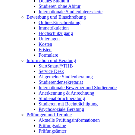
Duales Studium
Studieren ohne Abitur
Internationale Studieninteressierte
Bewerbung und Einschreibung
Online-Einschreibung
Immatrikulation
Hochschulzugang
Unterlagen
Kosten
Fristen
Formulare
Information und Beratung
StartSmart@THB
Service Desk
Allgemeine Studienberatung
Studierendensekretariat
Internationale Bewerber und Studierende
Anerkennung & Anrechnung
Studienabbruchberatung
Studieren mit Beeinträchtigung
Psychosoziale Beratung
Prüfungen und Termine
Aktuelle Prüfungsinformationen
Prüfungspläne
Prüfungsämter