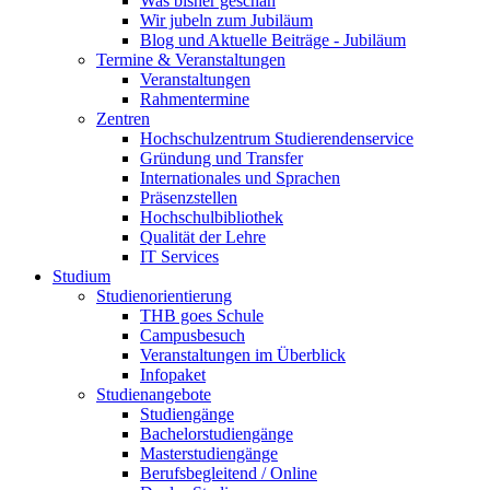
Was bisher geschah
Wir jubeln zum Jubiläum
Blog und Aktuelle Beiträge - Jubiläum
Termine & Veranstaltungen
Veranstaltungen
Rahmentermine
Zentren
Hochschulzentrum Studierendenservice
Gründung und Transfer
Internationales und Sprachen
Präsenzstellen
Hochschulbibliothek
Qualität der Lehre
IT Services
Studium
Studienorientierung
THB goes Schule
Campusbesuch
Veranstaltungen im Überblick
Infopaket
Studienangebote
Studiengänge
Bachelorstudiengänge
Masterstudiengänge
Berufsbegleitend / Online