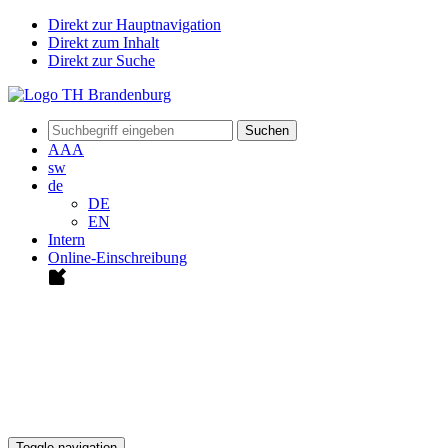
Direkt zur Hauptnavigation
Direkt zum Inhalt
Direkt zur Suche
Suchen
A
A
A
sw
de
DE
EN
Intern
Online-Einschreibung
Toggle navigation