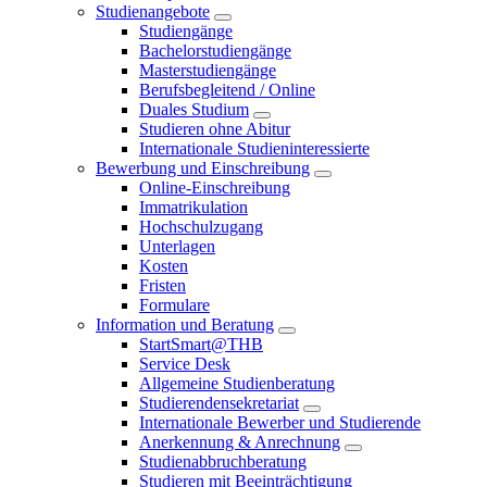
Studienangebote
Studiengänge
Bachelorstudiengänge
Masterstudiengänge
Berufsbegleitend / Online
Duales Studium
Studieren ohne Abitur
Internationale Studieninteressierte
Bewerbung und Einschreibung
Online-Einschreibung
Immatrikulation
Hochschulzugang
Unterlagen
Kosten
Fristen
Formulare
Information und Beratung
StartSmart@THB
Service Desk
Allgemeine Studienberatung
Studierendensekretariat
Internationale Bewerber und Studierende
Anerkennung & Anrechnung
Studienabbruchberatung
Studieren mit Beeinträchtigung