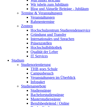
Was bisher geschah
Wir jubeln zum Jubiläum
Blog und Aktuelle Beiträge - Jubiläum
Termine & Veranstaltungen
Veranstaltungen
Rahmentermine
Zentren
Hochschulzentrum Studierendenservice
Gründung und Transfer
Internationales und Sprachen
Präsenzstellen
Hochschulbibliothek
Qualität der Lehre
IT Services
Studium
Studienorientierung
THB goes Schule
Campusbesuch
Veranstaltungen im Überblick
Infopaket
Studienangebote
Studiengänge
Bachelorstudiengänge
Masterstudiengänge
Berufsbegleitend / Online