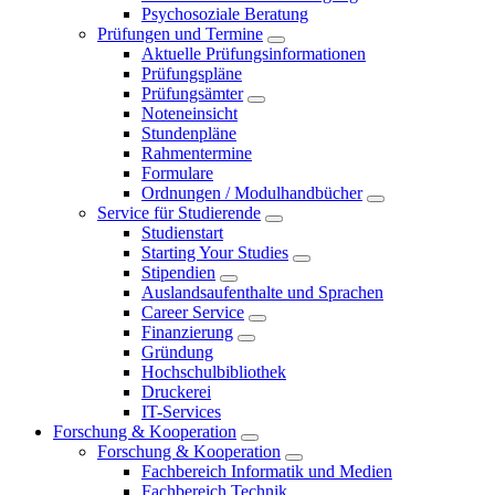
Psychosoziale Beratung
Prüfungen und Termine
Aktuelle Prüfungsinformationen
Prüfungspläne
Prüfungsämter
Noteneinsicht
Stundenpläne
Rahmentermine
Formulare
Ordnungen / Modulhandbücher
Service für Studierende
Studienstart
Starting Your Studies
Stipendien
Auslandsaufenthalte und Sprachen
Career Service
Finanzierung
Gründung
Hochschulbibliothek
Druckerei
IT-Services
Forschung & Kooperation
Forschung & Kooperation
Fachbereich Informatik und Medien
Fachbereich Technik