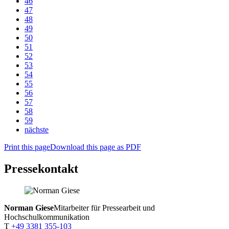
46
47
48
49
50
51
52
53
54
55
56
57
58
59
nächste
Print this page
Download this page as PDF
Pressekontakt
Norman Giese
Mitarbeiter für Pressearbeit und
Hochschulkommunikation
T
+49 3381 355-103