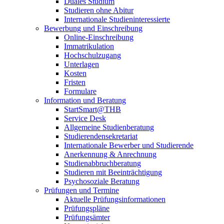
Duales Studium
Studieren ohne Abitur
Internationale Studieninteressierte
Bewerbung und Einschreibung
Online-Einschreibung
Immatrikulation
Hochschulzugang
Unterlagen
Kosten
Fristen
Formulare
Information und Beratung
StartSmart@THB
Service Desk
Allgemeine Studienberatung
Studierendensekretariat
Internationale Bewerber und Studierende
Anerkennung & Anrechnung
Studienabbruchberatung
Studieren mit Beeinträchtigung
Psychosoziale Beratung
Prüfungen und Termine
Aktuelle Prüfungsinformationen
Prüfungspläne
Prüfungsämter