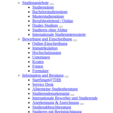
Studienangebote
Studiengänge
Bachelorstudiengänge
Masterstudiengänge
Berufsbegleitend / Online
Duales Studium
Studieren ohne Abitur
Internationale Studieninteressierte
Bewerbung und Einschreibung
Online-Einschreibung
Immatrikulation
Hochschulzugang
Unterlagen
Kosten
Fristen
Formulare
Information und Beratung
StartSmart@THB
Service Desk
Allgemeine Studienberatung
Studierendensekretariat
Internationale Bewerber und Studierende
Anerkennung & Anrechnung
Studienabbruchberatung
Studieren mit Beeinträchtigung