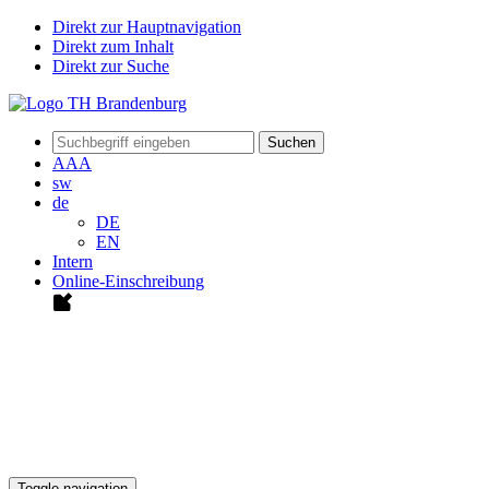
Direkt zur Hauptnavigation
Direkt zum Inhalt
Direkt zur Suche
Suchen
A
A
A
sw
de
DE
EN
Intern
Online-Einschreibung
Toggle navigation