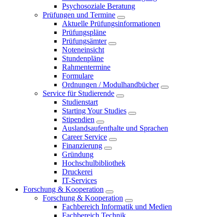
Psychosoziale Beratung
Prüfungen und Termine
Aktuelle Prüfungsinformationen
Prüfungspläne
Prüfungsämter
Noteneinsicht
Stundenpläne
Rahmentermine
Formulare
Ordnungen / Modulhandbücher
Service für Studierende
Studienstart
Starting Your Studies
Stipendien
Auslandsaufenthalte und Sprachen
Career Service
Finanzierung
Gründung
Hochschulbibliothek
Druckerei
IT-Services
Forschung & Kooperation
Forschung & Kooperation
Fachbereich Informatik und Medien
Fachbereich Technik