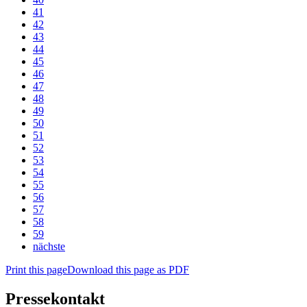
41
42
43
44
45
46
47
48
49
50
51
52
53
54
55
56
57
58
59
nächste
Print this page
Download this page as PDF
Pressekontakt