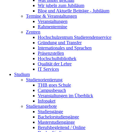
Was bisher geschah
Wir jubeln zum Jubiläum
Blog und Aktuelle Beiträge - Jubiläum
Termine & Veranstaltungen
Veranstaltungen
Rahmentermine
Zentren
Hochschulzentrum Studierendenservice
Gründung und Transfer
Internationales und Sprachen
Präsenzstellen
Hochschulbibliothek
Qualität der Lehre
IT Services
Studium
Studienorientierung
THB goes Schule
Campusbesuch
Veranstaltungen im Überblick
Infopaket
Studienangebote
Studiengänge
Bachelorstudiengänge
Masterstudiengänge
Berufsbegleitend / Online