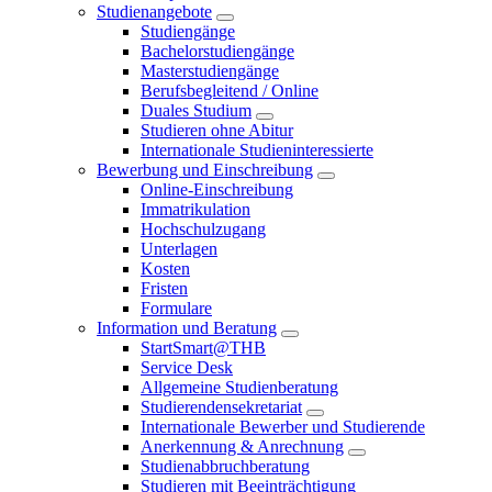
Studienangebote
Studiengänge
Bachelorstudiengänge
Masterstudiengänge
Berufsbegleitend / Online
Duales Studium
Studieren ohne Abitur
Internationale Studieninteressierte
Bewerbung und Einschreibung
Online-Einschreibung
Immatrikulation
Hochschulzugang
Unterlagen
Kosten
Fristen
Formulare
Information und Beratung
StartSmart@THB
Service Desk
Allgemeine Studienberatung
Studierendensekretariat
Internationale Bewerber und Studierende
Anerkennung & Anrechnung
Studienabbruchberatung
Studieren mit Beeinträchtigung