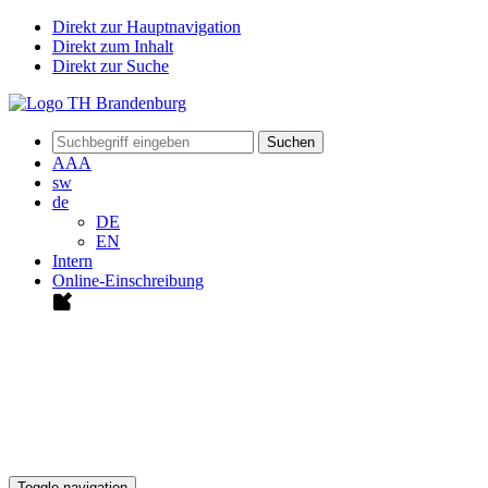
Direkt zur Hauptnavigation
Direkt zum Inhalt
Direkt zur Suche
Suchen
A
A
A
sw
de
DE
EN
Intern
Online-Einschreibung
Toggle navigation