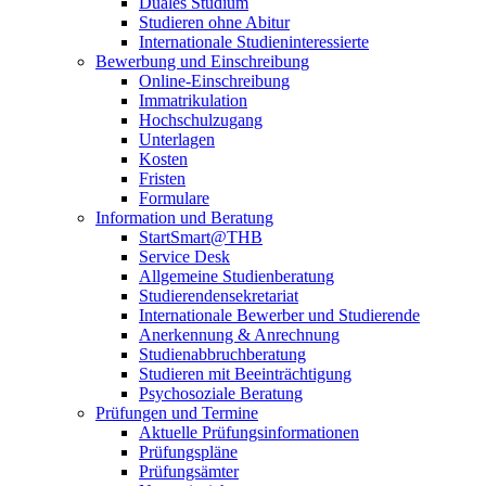
Duales Studium
Studieren ohne Abitur
Internationale Studieninteressierte
Bewerbung und Einschreibung
Online-Einschreibung
Immatrikulation
Hochschulzugang
Unterlagen
Kosten
Fristen
Formulare
Information und Beratung
StartSmart@THB
Service Desk
Allgemeine Studienberatung
Studierendensekretariat
Internationale Bewerber und Studierende
Anerkennung & Anrechnung
Studienabbruchberatung
Studieren mit Beeinträchtigung
Psychosoziale Beratung
Prüfungen und Termine
Aktuelle Prüfungsinformationen
Prüfungspläne
Prüfungsämter