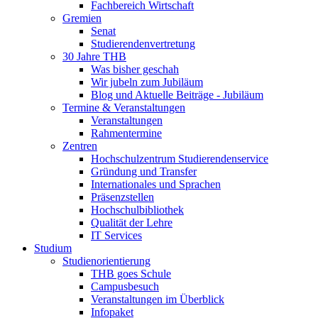
Fachbereich Wirtschaft
Gremien
Senat
Studierendenvertretung
30 Jahre THB
Was bisher geschah
Wir jubeln zum Jubiläum
Blog und Aktuelle Beiträge - Jubiläum
Termine & Veranstaltungen
Veranstaltungen
Rahmentermine
Zentren
Hochschulzentrum Studierendenservice
Gründung und Transfer
Internationales und Sprachen
Präsenzstellen
Hochschulbibliothek
Qualität der Lehre
IT Services
Studium
Studienorientierung
THB goes Schule
Campusbesuch
Veranstaltungen im Überblick
Infopaket