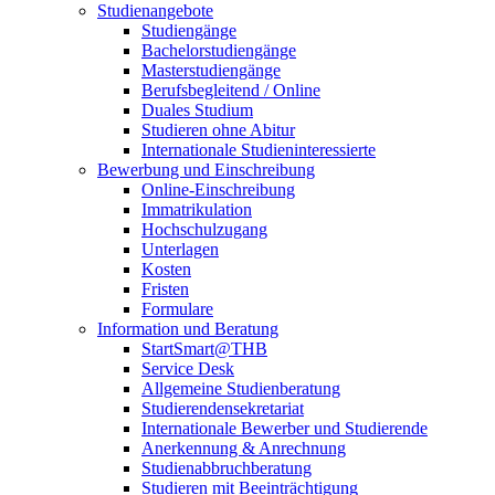
Studienangebote
Studiengänge
Bachelorstudiengänge
Masterstudiengänge
Berufsbegleitend / Online
Duales Studium
Studieren ohne Abitur
Internationale Studieninteressierte
Bewerbung und Einschreibung
Online-Einschreibung
Immatrikulation
Hochschulzugang
Unterlagen
Kosten
Fristen
Formulare
Information und Beratung
StartSmart@THB
Service Desk
Allgemeine Studienberatung
Studierendensekretariat
Internationale Bewerber und Studierende
Anerkennung & Anrechnung
Studienabbruchberatung
Studieren mit Beeinträchtigung