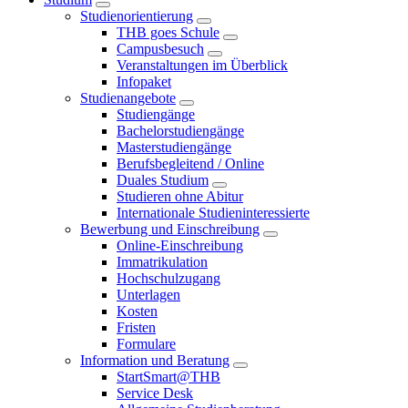
Studienorientierung
THB goes Schule
Campusbesuch
Veranstaltungen im Überblick
Infopaket
Studienangebote
Studiengänge
Bachelorstudiengänge
Masterstudiengänge
Berufsbegleitend / Online
Duales Studium
Studieren ohne Abitur
Internationale Studieninteressierte
Bewerbung und Einschreibung
Online-Einschreibung
Immatrikulation
Hochschulzugang
Unterlagen
Kosten
Fristen
Formulare
Information und Beratung
StartSmart@THB
Service Desk