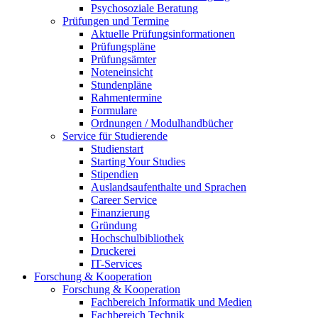
Psychosoziale Beratung
Prüfungen und Termine
Aktuelle Prüfungsinformationen
Prüfungspläne
Prüfungsämter
Noteneinsicht
Stundenpläne
Rahmentermine
Formulare
Ordnungen / Modulhandbücher
Service für Studierende
Studienstart
Starting Your Studies
Stipendien
Auslandsaufenthalte und Sprachen
Career Service
Finanzierung
Gründung
Hochschulbibliothek
Druckerei
IT-Services
Forschung & Kooperation
Forschung & Kooperation
Fachbereich Informatik und Medien
Fachbereich Technik