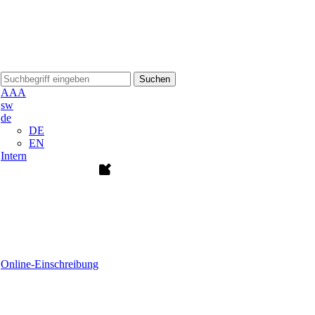
Suchen
A
A
A
sw
de
DE
EN
Intern
Online-Einschreibung