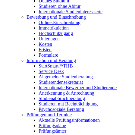
Duales Studium
Studieren ohne Abitur
Internationale Studieninteressierte
Bewerbung und Einschreibung
Online-Einschreibung
Immatrikulation
Hochschulzugang
Unterlagen
Kosten
Fristen
Formulare
Information und Beratung
StartSmart@THB
Service Desk
Allgemeine Studienberatung
Studierendensekretariat
Internationale Bewerber und Studierende
Anerkennung & Anrechnung
Studienabbruchberatung
Studieren mit Beeinträchtigung
Psychosoziale Beratung
Prüfungen und Termine
Aktuelle Prüfungsinformationen
Prüfungspläne
Prüfungsämter