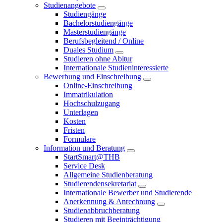
Studienangebote
Studiengänge
Bachelorstudiengänge
Masterstudiengänge
Berufsbegleitend / Online
Duales Studium
Studieren ohne Abitur
Internationale Studieninteressierte
Bewerbung und Einschreibung
Online-Einschreibung
Immatrikulation
Hochschulzugang
Unterlagen
Kosten
Fristen
Formulare
Information und Beratung
StartSmart@THB
Service Desk
Allgemeine Studienberatung
Studierendensekretariat
Internationale Bewerber und Studierende
Anerkennung & Anrechnung
Studienabbruchberatung
Studieren mit Beeinträchtigung