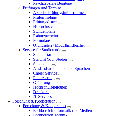
Psychosoziale Beratung
Prüfungen und Termine
Aktuelle Prüfungsinformationen
Prüfungspläne
Prüfungsämter
Noteneinsicht
Stundenpläne
Rahmentermine
Formulare
Ordnungen / Modulhandbücher
Service für Studierende
Studienstart
Starting Your Studies
Stipendien
Auslandsaufenthalte und Sprachen
Career Service
Finanzierung
Gründung
Hochschulbibliothek
Druckerei
IT-Services
Forschung & Kooperation
Forschung & Kooperation
Fachbereich Informatik und Medien
Fachbereich Technik