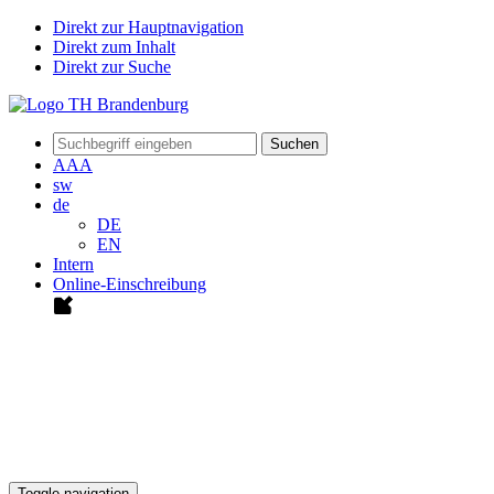
Direkt zur Hauptnavigation
Direkt zum Inhalt
Direkt zur Suche
Suchen
A
A
A
sw
de
DE
EN
Intern
Online-Einschreibung
Toggle navigation