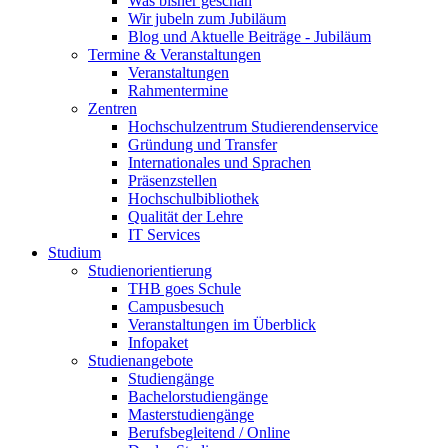
Was bisher geschah
Wir jubeln zum Jubiläum
Blog und Aktuelle Beiträge - Jubiläum
Termine & Veranstaltungen
Veranstaltungen
Rahmentermine
Zentren
Hochschulzentrum Studierendenservice
Gründung und Transfer
Internationales und Sprachen
Präsenzstellen
Hochschulbibliothek
Qualität der Lehre
IT Services
Studium
Studienorientierung
THB goes Schule
Campusbesuch
Veranstaltungen im Überblick
Infopaket
Studienangebote
Studiengänge
Bachelorstudiengänge
Masterstudiengänge
Berufsbegleitend / Online