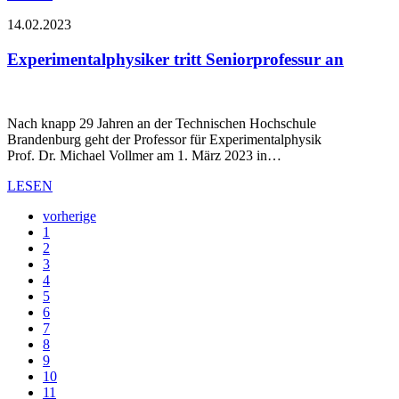
14.02.2023
Experimentalphysiker tritt Seniorprofessur an
Nach knapp 29 Jahren an der Technischen Hochschule
Brandenburg geht der Professor für Experimentalphysik
Prof. Dr. Michael Vollmer am 1. März 2023 in…
LESEN
vorherige
1
2
3
4
5
6
7
8
9
10
11