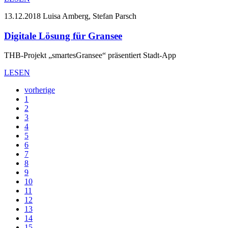
13.12.2018
Luisa Amberg, Stefan Parsch
Digitale Lösung für Gransee
THB-Projekt „smartesGransee“ präsentiert Stadt-App
LESEN
vorherige
1
2
3
4
5
6
7
8
9
10
11
12
13
14
15