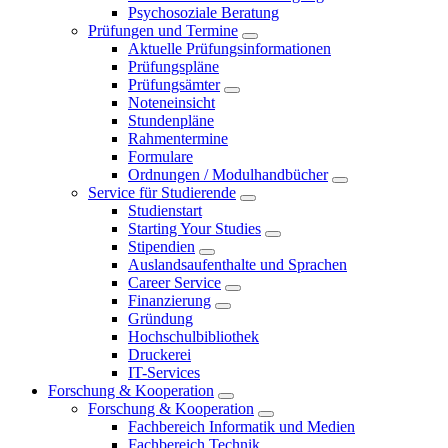
Psychosoziale Beratung
Prüfungen und Termine
Aktuelle Prüfungsinformationen
Prüfungspläne
Prüfungsämter
Noteneinsicht
Stundenpläne
Rahmentermine
Formulare
Ordnungen / Modulhandbücher
Service für Studierende
Studienstart
Starting Your Studies
Stipendien
Auslandsaufenthalte und Sprachen
Career Service
Finanzierung
Gründung
Hochschulbibliothek
Druckerei
IT-Services
Forschung & Kooperation
Forschung & Kooperation
Fachbereich Informatik und Medien
Fachbereich Technik