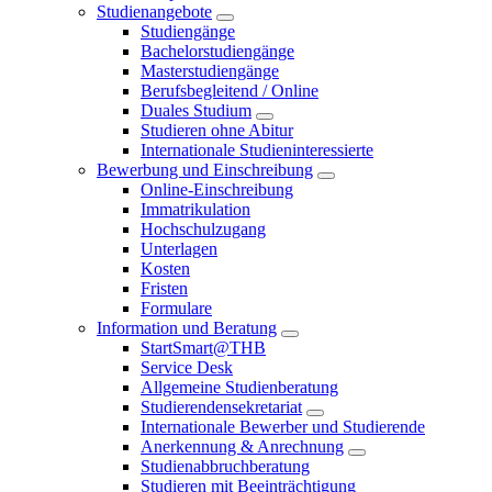
Studienangebote
Studiengänge
Bachelorstudiengänge
Masterstudiengänge
Berufsbegleitend / Online
Duales Studium
Studieren ohne Abitur
Internationale Studieninteressierte
Bewerbung und Einschreibung
Online-Einschreibung
Immatrikulation
Hochschulzugang
Unterlagen
Kosten
Fristen
Formulare
Information und Beratung
StartSmart@THB
Service Desk
Allgemeine Studienberatung
Studierendensekretariat
Internationale Bewerber und Studierende
Anerkennung & Anrechnung
Studienabbruchberatung
Studieren mit Beeinträchtigung