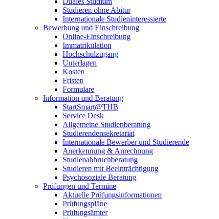
Duales Studium
Studieren ohne Abitur
Internationale Studieninteressierte
Bewerbung und Einschreibung
Online-Einschreibung
Immatrikulation
Hochschulzugang
Unterlagen
Kosten
Fristen
Formulare
Information und Beratung
StartSmart@THB
Service Desk
Allgemeine Studienberatung
Studierendensekretariat
Internationale Bewerber und Studierende
Anerkennung & Anrechnung
Studienabbruchberatung
Studieren mit Beeinträchtigung
Psychosoziale Beratung
Prüfungen und Termine
Aktuelle Prüfungsinformationen
Prüfungspläne
Prüfungsämter