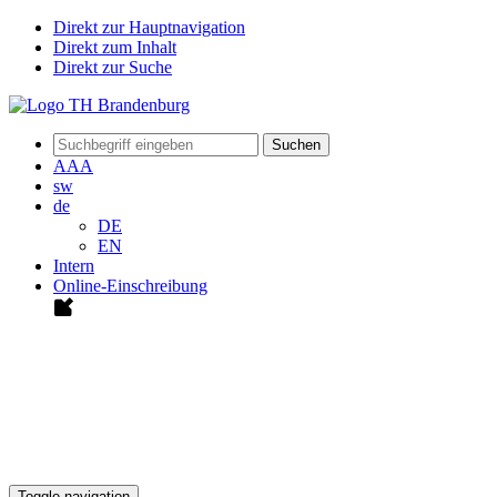
Direkt zur Hauptnavigation
Direkt zum Inhalt
Direkt zur Suche
Suchen
A
A
A
sw
de
DE
EN
Intern
Online-Einschreibung
Toggle navigation