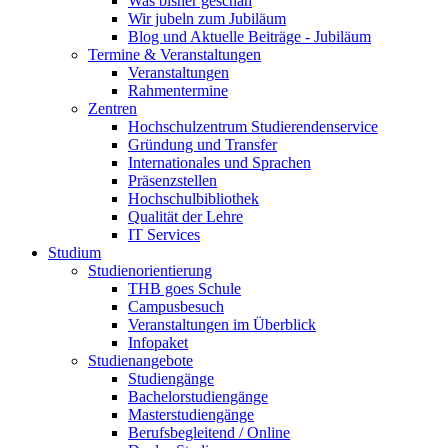
Was bisher geschah
Wir jubeln zum Jubiläum
Blog und Aktuelle Beiträge - Jubiläum
Termine & Veranstaltungen
Veranstaltungen
Rahmentermine
Zentren
Hochschulzentrum Studierendenservice
Gründung und Transfer
Internationales und Sprachen
Präsenzstellen
Hochschulbibliothek
Qualität der Lehre
IT Services
Studium
Studienorientierung
THB goes Schule
Campusbesuch
Veranstaltungen im Überblick
Infopaket
Studienangebote
Studiengänge
Bachelorstudiengänge
Masterstudiengänge
Berufsbegleitend / Online