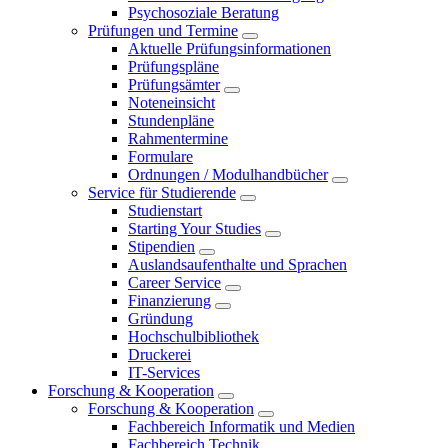
Psychosoziale Beratung
Prüfungen und Termine
Aktuelle Prüfungsinformationen
Prüfungspläne
Prüfungsämter
Noteneinsicht
Stundenpläne
Rahmentermine
Formulare
Ordnungen / Modulhandbücher
Service für Studierende
Studienstart
Starting Your Studies
Stipendien
Auslandsaufenthalte und Sprachen
Career Service
Finanzierung
Gründung
Hochschulbibliothek
Druckerei
IT-Services
Forschung & Kooperation
Forschung & Kooperation
Fachbereich Informatik und Medien
Fachbereich Technik