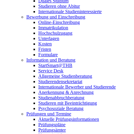
Duales Studium
Studieren ohne Abitur
Internationale Studieninteressierte
Bewerbung und Einschreibung
Online-Einschreibung
Immatrikulation
Hochschulzugang
Unterlagen
Kosten
Fristen
Formulare
Information und Beratung
StartSmart@THB
Service Desk
Allgemeine Studienberatung
Studierendensekretariat
Internationale Bewerber und Studierende
Anerkennung & Anrechnung
Studienabbruchberatung
Studieren mit Beeinträchtigung
Psychosoziale Beratung
Prüfungen und Termine
Aktuelle Prüfungsinformationen
Prüfungspläne
Prüfungsämter