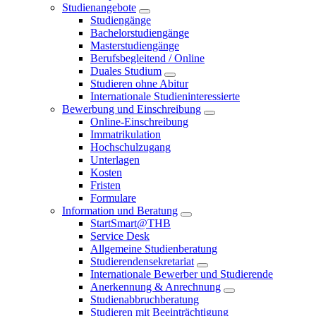
Studienangebote
Studiengänge
Bachelorstudiengänge
Masterstudiengänge
Berufsbegleitend / Online
Duales Studium
Studieren ohne Abitur
Internationale Studieninteressierte
Bewerbung und Einschreibung
Online-Einschreibung
Immatrikulation
Hochschulzugang
Unterlagen
Kosten
Fristen
Formulare
Information und Beratung
StartSmart@THB
Service Desk
Allgemeine Studienberatung
Studierendensekretariat
Internationale Bewerber und Studierende
Anerkennung & Anrechnung
Studienabbruchberatung
Studieren mit Beeinträchtigung