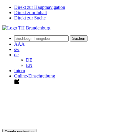
Direkt zur Hauptnavigation
Direkt zum Inhalt
Direkt zur Suche
Suchen
A
A
A
sw
de
DE
EN
Intern
Online-Einschreibung
Toggle navigation