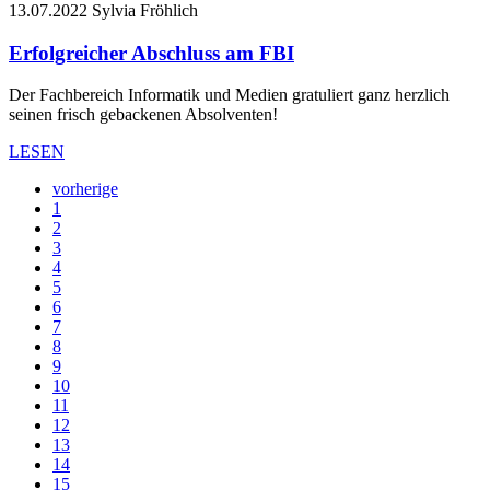
13.07.2022
Sylvia Fröhlich
Erfolgreicher Abschluss am FBI
Der Fachbereich Informatik und Medien gratuliert ganz herzlich
seinen frisch gebackenen Absolventen!
LESEN
vorherige
1
2
3
4
5
6
7
8
9
10
11
12
13
14
15