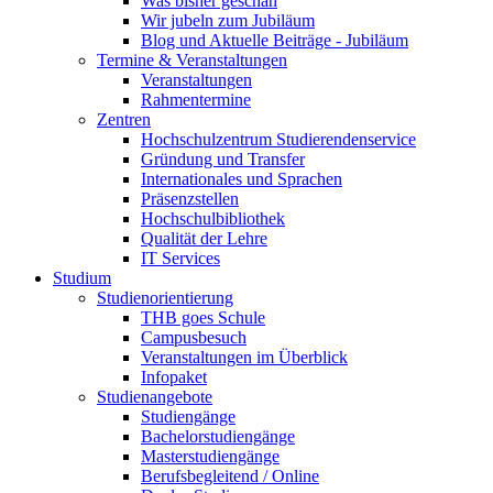
Was bisher geschah
Wir jubeln zum Jubiläum
Blog und Aktuelle Beiträge - Jubiläum
Termine & Veranstaltungen
Veranstaltungen
Rahmentermine
Zentren
Hochschulzentrum Studierendenservice
Gründung und Transfer
Internationales und Sprachen
Präsenzstellen
Hochschulbibliothek
Qualität der Lehre
IT Services
Studium
Studienorientierung
THB goes Schule
Campusbesuch
Veranstaltungen im Überblick
Infopaket
Studienangebote
Studiengänge
Bachelorstudiengänge
Masterstudiengänge
Berufsbegleitend / Online