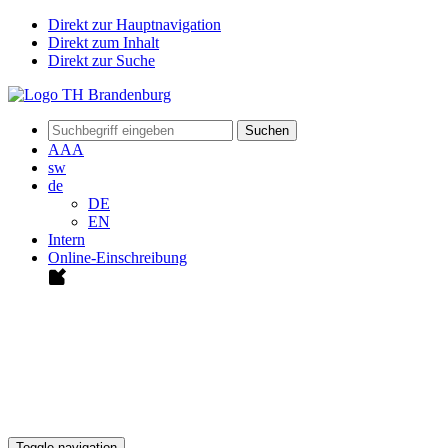
Direkt zur Hauptnavigation
Direkt zum Inhalt
Direkt zur Suche
Suchen
A
A
A
sw
de
DE
EN
Intern
Online-Einschreibung
Toggle navigation