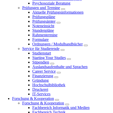
Psychosoziale Beratung
Prüfungen und Termine
Aktuelle Prüfungsinformationen
Prüfungspläne
Prüfungsämter
Noteneinsicht
Stundenpläne
Rahmentermine
Formulare
Ordnungen / Modulhandbücher
Service für Studierende
Studienstart
Starting Your Studies
Stipendien
Auslandsaufenthalte und Sprachen
Career Service
Finanzierung
Gründung
Hochschulbibliothek
Druckerei
IT-Services
Forschung & Kooperation
Forschung & Kooperation
Fachbereich Informatik und Medien
Fachbereich Technik