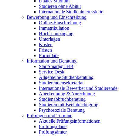
Duales Studium
Studieren ohne Abitur
Internationale Studieninteressierte
Bewerbung und Einschreibung
Online-Einschreibung
Immatrikulation
Hochschulzugang
Unterlagen
Kosten
Fristen
Formulare
Information und Beratung
StartSmart@THB
Service Desk
Allgemeine Studienberatung
Studierendensekretariat
Internationale Bewerber und Studierende
Anerkennung & Anrechnung
Studienabbruchberatung
Studieren mit Beeinträchtigung
Psychosoziale Beratung
Prüfungen und Termine
Aktuelle Prüfungsinformationen
Prüfungspläne
Prüfungsämter