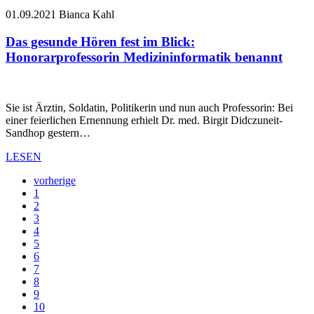
01.09.2021
Bianca Kahl
Das gesunde Hören fest im Blick:
Honorarprofessorin Medizininformatik benannt
Sie ist Ärztin, Soldatin, Politikerin und nun auch Professorin: Bei
einer feierlichen Ernennung erhielt Dr. med. Birgit Didczuneit-
Sandhop gestern…
LESEN
vorherige
1
2
3
4
5
6
7
8
9
10