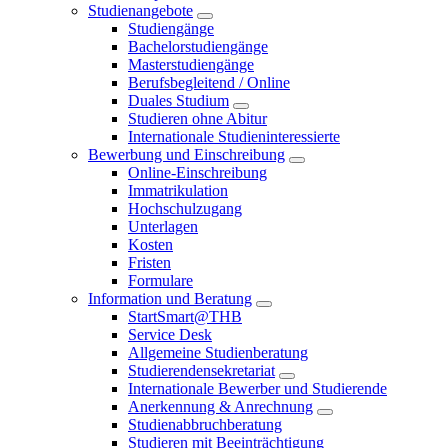
Studienangebote
Studiengänge
Bachelorstudiengänge
Masterstudiengänge
Berufsbegleitend / Online
Duales Studium
Studieren ohne Abitur
Internationale Studieninteressierte
Bewerbung und Einschreibung
Online-Einschreibung
Immatrikulation
Hochschulzugang
Unterlagen
Kosten
Fristen
Formulare
Information und Beratung
StartSmart@THB
Service Desk
Allgemeine Studienberatung
Studierendensekretariat
Internationale Bewerber und Studierende
Anerkennung & Anrechnung
Studienabbruchberatung
Studieren mit Beeinträchtigung