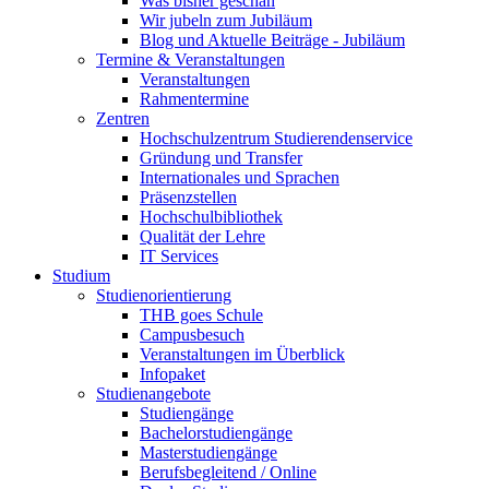
Was bisher geschah
Wir jubeln zum Jubiläum
Blog und Aktuelle Beiträge - Jubiläum
Termine & Veranstaltungen
Veranstaltungen
Rahmentermine
Zentren
Hochschulzentrum Studierendenservice
Gründung und Transfer
Internationales und Sprachen
Präsenzstellen
Hochschulbibliothek
Qualität der Lehre
IT Services
Studium
Studienorientierung
THB goes Schule
Campusbesuch
Veranstaltungen im Überblick
Infopaket
Studienangebote
Studiengänge
Bachelorstudiengänge
Masterstudiengänge
Berufsbegleitend / Online