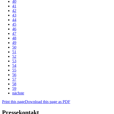
40
41
42
43
44
45
46
47
48
49
50
51
52
53
54
55
56
57
58
59
nächste
Print this page
Download this page as PDF
Pressekontakt