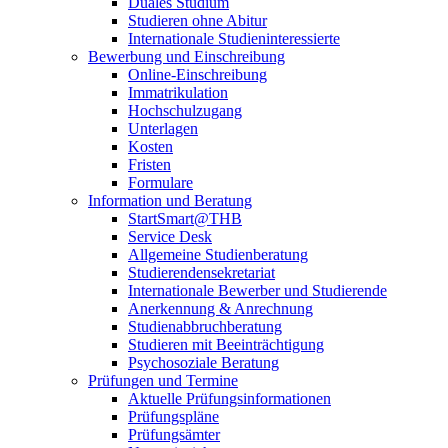
Duales Studium
Studieren ohne Abitur
Internationale Studieninteressierte
Bewerbung und Einschreibung
Online-Einschreibung
Immatrikulation
Hochschulzugang
Unterlagen
Kosten
Fristen
Formulare
Information und Beratung
StartSmart@THB
Service Desk
Allgemeine Studienberatung
Studierendensekretariat
Internationale Bewerber und Studierende
Anerkennung & Anrechnung
Studienabbruchberatung
Studieren mit Beeinträchtigung
Psychosoziale Beratung
Prüfungen und Termine
Aktuelle Prüfungsinformationen
Prüfungspläne
Prüfungsämter