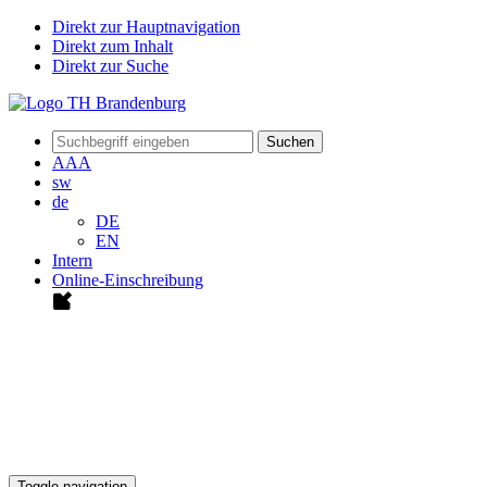
Direkt zur Hauptnavigation
Direkt zum Inhalt
Direkt zur Suche
Suchen
A
A
A
sw
de
DE
EN
Intern
Online-Einschreibung
Toggle navigation