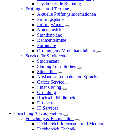
Psychosoziale Beratung
Prüfungen und Termine
Aktuelle Prüfungsinformationen
Prüfungspläne
Prüfungsämter
Noteneinsicht
Stundenpläne
Rahmentermine
Formulare
Ordnungen / Modulhandbücher
Service für Studierende
Studienstart
Starting Your Studies
Stipendien
Auslandsaufenthalte und Sprachen
Career Service
Finanzierung
Gründung
Hochschulbibliothek
Druckerei
IT-Services
Forschung & Kooperation
Forschung & Kooperation
Fachbereich Informatik und Medien
Fachbereich Technik