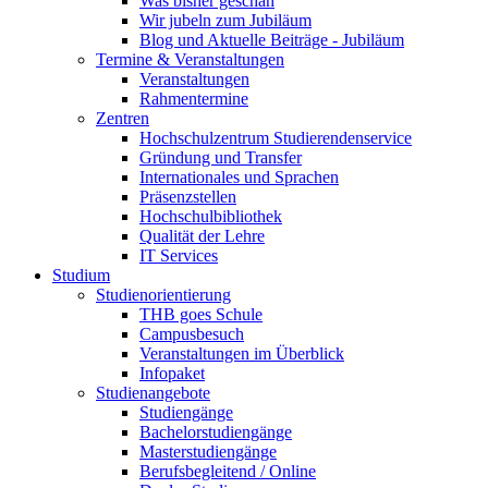
Was bisher geschah
Wir jubeln zum Jubiläum
Blog und Aktuelle Beiträge - Jubiläum
Termine & Veranstaltungen
Veranstaltungen
Rahmentermine
Zentren
Hochschulzentrum Studierendenservice
Gründung und Transfer
Internationales und Sprachen
Präsenzstellen
Hochschulbibliothek
Qualität der Lehre
IT Services
Studium
Studienorientierung
THB goes Schule
Campusbesuch
Veranstaltungen im Überblick
Infopaket
Studienangebote
Studiengänge
Bachelorstudiengänge
Masterstudiengänge
Berufsbegleitend / Online