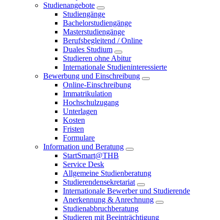
Studienangebote
Studiengänge
Bachelorstudiengänge
Masterstudiengänge
Berufsbegleitend / Online
Duales Studium
Studieren ohne Abitur
Internationale Studieninteressierte
Bewerbung und Einschreibung
Online-Einschreibung
Immatrikulation
Hochschulzugang
Unterlagen
Kosten
Fristen
Formulare
Information und Beratung
StartSmart@THB
Service Desk
Allgemeine Studienberatung
Studierendensekretariat
Internationale Bewerber und Studierende
Anerkennung & Anrechnung
Studienabbruchberatung
Studieren mit Beeinträchtigung