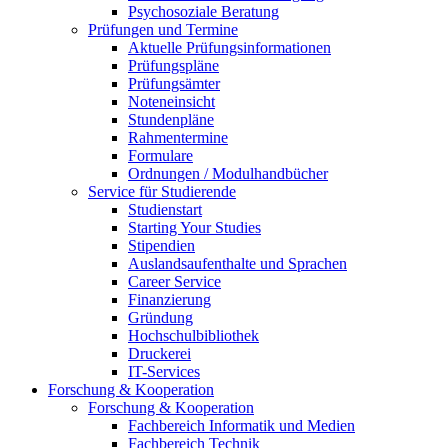
Psychosoziale Beratung
Prüfungen und Termine
Aktuelle Prüfungsinformationen
Prüfungspläne
Prüfungsämter
Noteneinsicht
Stundenpläne
Rahmentermine
Formulare
Ordnungen / Modulhandbücher
Service für Studierende
Studienstart
Starting Your Studies
Stipendien
Auslandsaufenthalte und Sprachen
Career Service
Finanzierung
Gründung
Hochschulbibliothek
Druckerei
IT-Services
Forschung & Kooperation
Forschung & Kooperation
Fachbereich Informatik und Medien
Fachbereich Technik