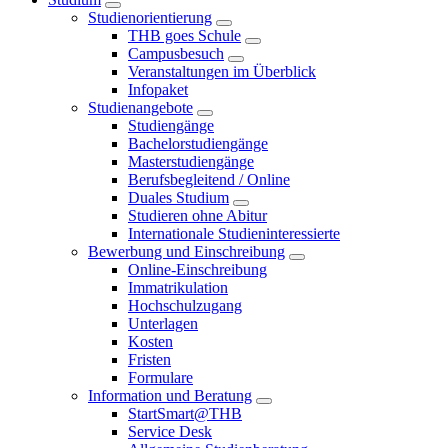
Studienorientierung
THB goes Schule
Campusbesuch
Veranstaltungen im Überblick
Infopaket
Studienangebote
Studiengänge
Bachelorstudiengänge
Masterstudiengänge
Berufsbegleitend / Online
Duales Studium
Studieren ohne Abitur
Internationale Studieninteressierte
Bewerbung und Einschreibung
Online-Einschreibung
Immatrikulation
Hochschulzugang
Unterlagen
Kosten
Fristen
Formulare
Information und Beratung
StartSmart@THB
Service Desk