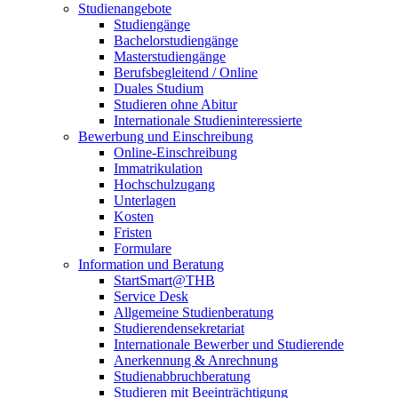
Studienangebote
Studiengänge
Bachelorstudiengänge
Masterstudiengänge
Berufsbegleitend / Online
Duales Studium
Studieren ohne Abitur
Internationale Studieninteressierte
Bewerbung und Einschreibung
Online-Einschreibung
Immatrikulation
Hochschulzugang
Unterlagen
Kosten
Fristen
Formulare
Information und Beratung
StartSmart@THB
Service Desk
Allgemeine Studienberatung
Studierendensekretariat
Internationale Bewerber und Studierende
Anerkennung & Anrechnung
Studienabbruchberatung
Studieren mit Beeinträchtigung