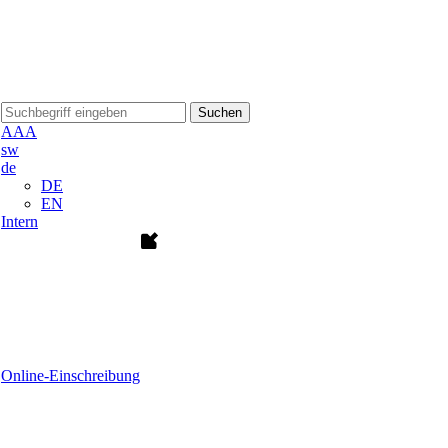
Suchen
A
A
A
sw
de
DE
EN
Intern
Online-Einschreibung