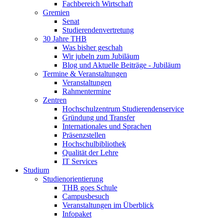
Fachbereich Wirtschaft
Gremien
Senat
Studierendenvertretung
30 Jahre THB
Was bisher geschah
Wir jubeln zum Jubiläum
Blog und Aktuelle Beiträge - Jubiläum
Termine & Veranstaltungen
Veranstaltungen
Rahmentermine
Zentren
Hochschulzentrum Studierendenservice
Gründung und Transfer
Internationales und Sprachen
Präsenzstellen
Hochschulbibliothek
Qualität der Lehre
IT Services
Studium
Studienorientierung
THB goes Schule
Campusbesuch
Veranstaltungen im Überblick
Infopaket