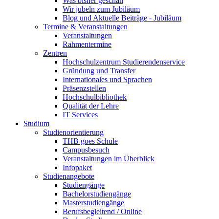
Was bisher geschah
Wir jubeln zum Jubiläum
Blog und Aktuelle Beiträge - Jubiläum
Termine & Veranstaltungen
Veranstaltungen
Rahmentermine
Zentren
Hochschulzentrum Studierendenservice
Gründung und Transfer
Internationales und Sprachen
Präsenzstellen
Hochschulbibliothek
Qualität der Lehre
IT Services
Studium
Studienorientierung
THB goes Schule
Campusbesuch
Veranstaltungen im Überblick
Infopaket
Studienangebote
Studiengänge
Bachelorstudiengänge
Masterstudiengänge
Berufsbegleitend / Online