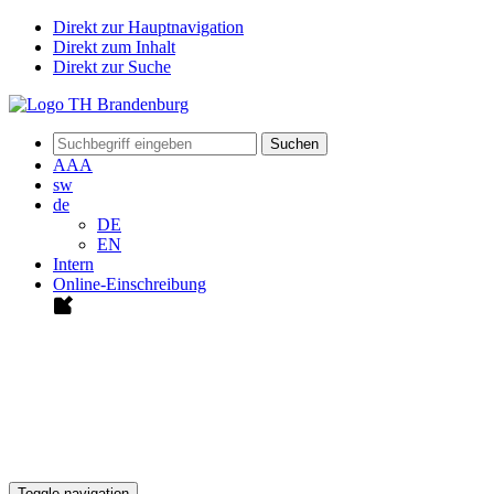
Direkt zur Hauptnavigation
Direkt zum Inhalt
Direkt zur Suche
Suchen
A
A
A
sw
de
DE
EN
Intern
Online-Einschreibung
Toggle navigation