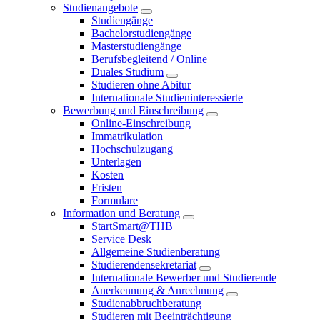
Studienangebote
Studiengänge
Bachelorstudiengänge
Masterstudiengänge
Berufsbegleitend / Online
Duales Studium
Studieren ohne Abitur
Internationale Studieninteressierte
Bewerbung und Einschreibung
Online-Einschreibung
Immatrikulation
Hochschulzugang
Unterlagen
Kosten
Fristen
Formulare
Information und Beratung
StartSmart@THB
Service Desk
Allgemeine Studienberatung
Studierendensekretariat
Internationale Bewerber und Studierende
Anerkennung & Anrechnung
Studienabbruchberatung
Studieren mit Beeinträchtigung