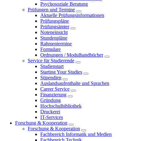
Psychosoziale Beratung
Prüfungen und Termine
Aktuelle Prüfungsinformationen
Prüfungspläne
Prüfungsämter
Noteneinsicht
Stundenpläne
Rahmentermine
Formulare
Ordnungen / Modulhandbücher
Service für Studierende
Studienstart
Starting Your Studies
Stipendien
Auslandsaufenthalte und Sprachen
Career Service
Finanzierung
Gründung
Hochschulbibliothek
Druckerei
IT-Services
Forschung & Kooperation
Forschung & Kooperation
Fachbereich Informatik und Medien
Fachbereich Technik