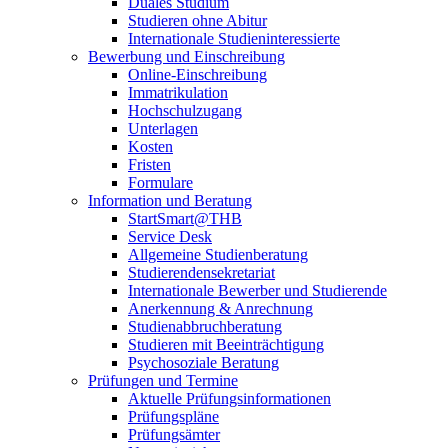
Duales Studium
Studieren ohne Abitur
Internationale Studieninteressierte
Bewerbung und Einschreibung
Online-Einschreibung
Immatrikulation
Hochschulzugang
Unterlagen
Kosten
Fristen
Formulare
Information und Beratung
StartSmart@THB
Service Desk
Allgemeine Studienberatung
Studierendensekretariat
Internationale Bewerber und Studierende
Anerkennung & Anrechnung
Studienabbruchberatung
Studieren mit Beeinträchtigung
Psychosoziale Beratung
Prüfungen und Termine
Aktuelle Prüfungsinformationen
Prüfungspläne
Prüfungsämter