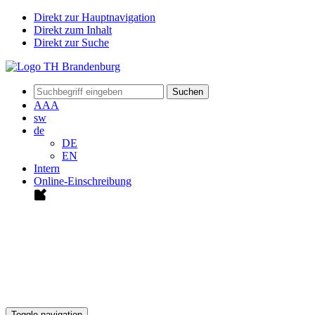
Direkt zur Hauptnavigation
Direkt zum Inhalt
Direkt zur Suche
Suchen
A
A
A
sw
de
DE
EN
Intern
Online-Einschreibung
Toggle navigation