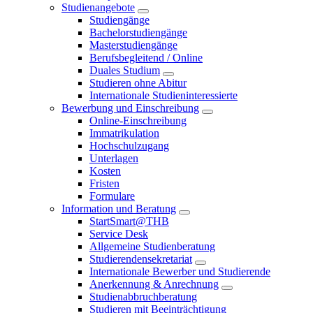
Studienangebote
Studiengänge
Bachelorstudiengänge
Masterstudiengänge
Berufsbegleitend / Online
Duales Studium
Studieren ohne Abitur
Internationale Studieninteressierte
Bewerbung und Einschreibung
Online-Einschreibung
Immatrikulation
Hochschulzugang
Unterlagen
Kosten
Fristen
Formulare
Information und Beratung
StartSmart@THB
Service Desk
Allgemeine Studienberatung
Studierendensekretariat
Internationale Bewerber und Studierende
Anerkennung & Anrechnung
Studienabbruchberatung
Studieren mit Beeinträchtigung