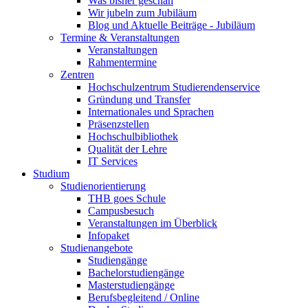
Was bisher geschah
Wir jubeln zum Jubiläum
Blog und Aktuelle Beiträge - Jubiläum
Termine & Veranstaltungen
Veranstaltungen
Rahmentermine
Zentren
Hochschulzentrum Studierendenservice
Gründung und Transfer
Internationales und Sprachen
Präsenzstellen
Hochschulbibliothek
Qualität der Lehre
IT Services
Studium
Studienorientierung
THB goes Schule
Campusbesuch
Veranstaltungen im Überblick
Infopaket
Studienangebote
Studiengänge
Bachelorstudiengänge
Masterstudiengänge
Berufsbegleitend / Online