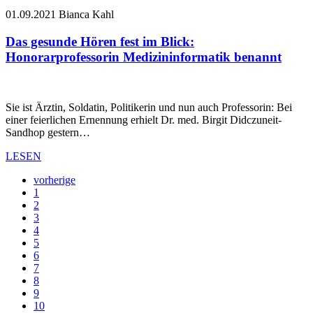
01.09.2021
Bianca Kahl
Das gesunde Hören fest im Blick:
Honorarprofessorin Medizininformatik benannt
Sie ist Ärztin, Soldatin, Politikerin und nun auch Professorin: Bei
einer feierlichen Ernennung erhielt Dr. med. Birgit Didczuneit-
Sandhop gestern…
LESEN
vorherige
1
2
3
4
5
6
7
8
9
10