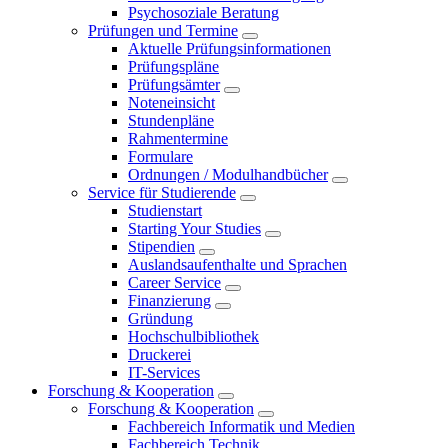
Psychosoziale Beratung
Prüfungen und Termine
Aktuelle Prüfungsinformationen
Prüfungspläne
Prüfungsämter
Noteneinsicht
Stundenpläne
Rahmentermine
Formulare
Ordnungen / Modulhandbücher
Service für Studierende
Studienstart
Starting Your Studies
Stipendien
Auslandsaufenthalte und Sprachen
Career Service
Finanzierung
Gründung
Hochschulbibliothek
Druckerei
IT-Services
Forschung & Kooperation
Forschung & Kooperation
Fachbereich Informatik und Medien
Fachbereich Technik