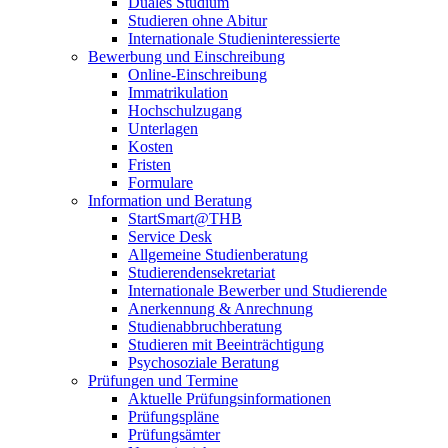
Duales Studium
Studieren ohne Abitur
Internationale Studieninteressierte
Bewerbung und Einschreibung
Online-Einschreibung
Immatrikulation
Hochschulzugang
Unterlagen
Kosten
Fristen
Formulare
Information und Beratung
StartSmart@THB
Service Desk
Allgemeine Studienberatung
Studierendensekretariat
Internationale Bewerber und Studierende
Anerkennung & Anrechnung
Studienabbruchberatung
Studieren mit Beeinträchtigung
Psychosoziale Beratung
Prüfungen und Termine
Aktuelle Prüfungsinformationen
Prüfungspläne
Prüfungsämter