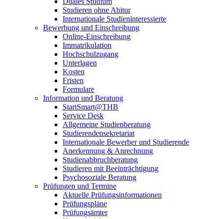
Duales Studium
Studieren ohne Abitur
Internationale Studieninteressierte
Bewerbung und Einschreibung
Online-Einschreibung
Immatrikulation
Hochschulzugang
Unterlagen
Kosten
Fristen
Formulare
Information und Beratung
StartSmart@THB
Service Desk
Allgemeine Studienberatung
Studierendensekretariat
Internationale Bewerber und Studierende
Anerkennung & Anrechnung
Studienabbruchberatung
Studieren mit Beeinträchtigung
Psychosoziale Beratung
Prüfungen und Termine
Aktuelle Prüfungsinformationen
Prüfungspläne
Prüfungsämter