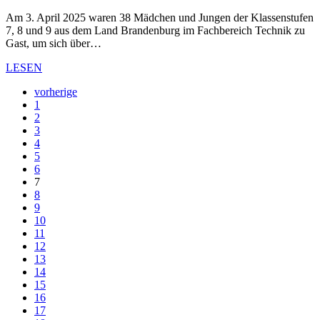
Am 3. April 2025 waren 38 Mädchen und Jungen der Klassenstufen
7, 8 und 9 aus dem Land Brandenburg im Fachbereich Technik zu
Gast, um sich über…
LESEN
vorherige
1
2
3
4
5
6
7
8
9
10
11
12
13
14
15
16
17