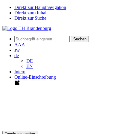
Direkt zur Hauptnavigation
Direkt zum Inhalt
Direkt zur Suche
Suchen
A
A
A
sw
de
DE
EN
Intern
Online-Einschreibung
Toggle navigation