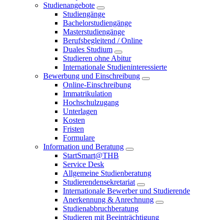
Studienangebote
Studiengänge
Bachelorstudiengänge
Masterstudiengänge
Berufsbegleitend / Online
Duales Studium
Studieren ohne Abitur
Internationale Studieninteressierte
Bewerbung und Einschreibung
Online-Einschreibung
Immatrikulation
Hochschulzugang
Unterlagen
Kosten
Fristen
Formulare
Information und Beratung
StartSmart@THB
Service Desk
Allgemeine Studienberatung
Studierendensekretariat
Internationale Bewerber und Studierende
Anerkennung & Anrechnung
Studienabbruchberatung
Studieren mit Beeinträchtigung