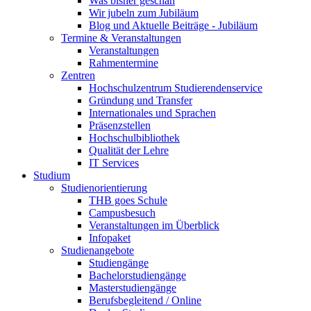
Was bisher geschah
Wir jubeln zum Jubiläum
Blog und Aktuelle Beiträge - Jubiläum
Termine & Veranstaltungen
Veranstaltungen
Rahmentermine
Zentren
Hochschulzentrum Studierendenservice
Gründung und Transfer
Internationales und Sprachen
Präsenzstellen
Hochschulbibliothek
Qualität der Lehre
IT Services
Studium
Studienorientierung
THB goes Schule
Campusbesuch
Veranstaltungen im Überblick
Infopaket
Studienangebote
Studiengänge
Bachelorstudiengänge
Masterstudiengänge
Berufsbegleitend / Online