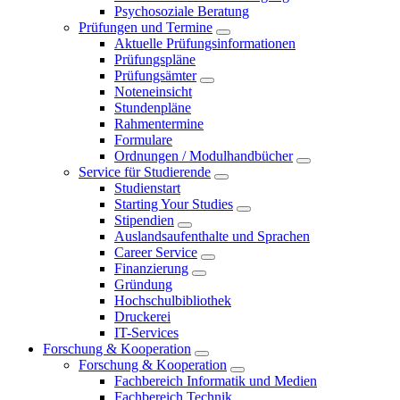
Psychosoziale Beratung
Prüfungen und Termine
Aktuelle Prüfungsinformationen
Prüfungspläne
Prüfungsämter
Noteneinsicht
Stundenpläne
Rahmentermine
Formulare
Ordnungen / Modulhandbücher
Service für Studierende
Studienstart
Starting Your Studies
Stipendien
Auslandsaufenthalte und Sprachen
Career Service
Finanzierung
Gründung
Hochschulbibliothek
Druckerei
IT-Services
Forschung & Kooperation
Forschung & Kooperation
Fachbereich Informatik und Medien
Fachbereich Technik