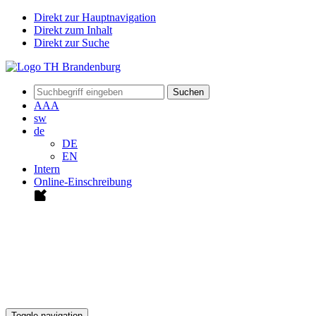
Direkt zur Hauptnavigation
Direkt zum Inhalt
Direkt zur Suche
Suchen
A
A
A
sw
de
DE
EN
Intern
Online-Einschreibung
Toggle navigation