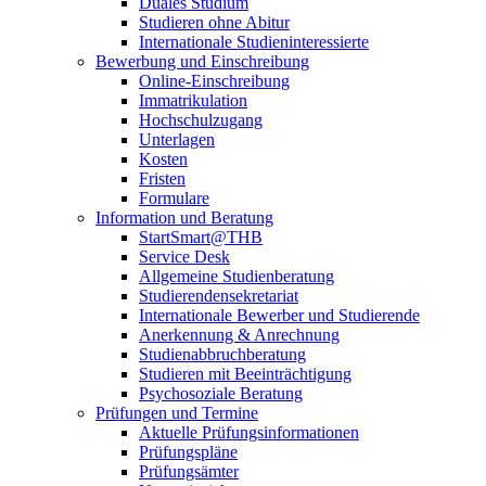
Duales Studium
Studieren ohne Abitur
Internationale Studieninteressierte
Bewerbung und Einschreibung
Online-Einschreibung
Immatrikulation
Hochschulzugang
Unterlagen
Kosten
Fristen
Formulare
Information und Beratung
StartSmart@THB
Service Desk
Allgemeine Studienberatung
Studierendensekretariat
Internationale Bewerber und Studierende
Anerkennung & Anrechnung
Studienabbruchberatung
Studieren mit Beeinträchtigung
Psychosoziale Beratung
Prüfungen und Termine
Aktuelle Prüfungsinformationen
Prüfungspläne
Prüfungsämter