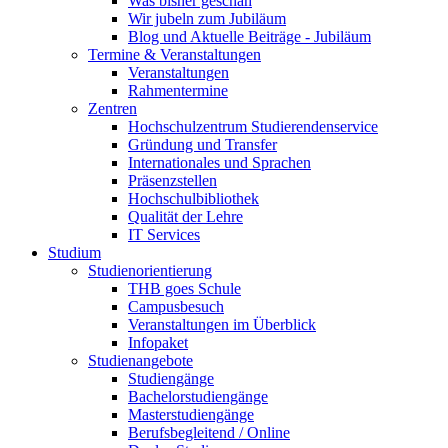
Was bisher geschah
Wir jubeln zum Jubiläum
Blog und Aktuelle Beiträge - Jubiläum
Termine & Veranstaltungen
Veranstaltungen
Rahmentermine
Zentren
Hochschulzentrum Studierendenservice
Gründung und Transfer
Internationales und Sprachen
Präsenzstellen
Hochschulbibliothek
Qualität der Lehre
IT Services
Studium
Studienorientierung
THB goes Schule
Campusbesuch
Veranstaltungen im Überblick
Infopaket
Studienangebote
Studiengänge
Bachelorstudiengänge
Masterstudiengänge
Berufsbegleitend / Online