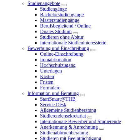
Studienangebote
Studiengänge
Bachelorstudiengänge
Masterstudiengänge
Berufsbegleitend / Online
Duales Studium
Studieren ohne Abitur
Internationale Studieninteressierte
Bewerbung und Einschreibung
Online-Einschreibung
Immatrikulation
Hochschulzugang
Unterlagen
Kosten
Fristen
Formulare
Information und Beratung
StartSmart@THB
Service Desk
Allgemeine Studienberatung
Studierendensekretariat
Internationale Bewerber und Studierende
Anerkennung & Anrechnung
Studienabbruchberatung
Studieren mit Beeinträchtigung