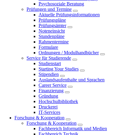
Psychosoziale Beratung
Prüfungen und Termine
Aktuelle Prüfungsinformationen
Prüfungspläne
Prüfungsämter
Noteneinsicht
Stundenpläne
Rahmentermine
Formulare
Ordnungen / Modulhandbücher
Service für Studierende
Studienstart
Starting Your Studies
Stipendien
Auslandsaufenthalte und Sprachen
Career Service
Finanzierung
Gründung
Hochschulbibliothek
Druckerei
IT-Services
Forschung & Kooperation
Forschung & Kooperation
Fachbereich Informatik und Medien
Fachbereich Technik