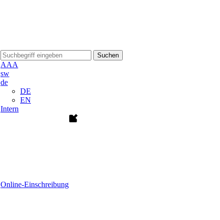
Suchen
A
A
A
sw
de
DE
EN
Intern
Online-Einschreibung