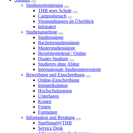
Studienorientierung
THB goes Schule
Campusbesuch
Veranstaltungen im Überblick
Infopaket
Studienangebote
Studiengänge
Bachelorstudiengänge
Masterstudiengänge
Berufsbegleitend / Online
Duales Studium
Studieren ohne Abitur
Internationale Studieninteressierte
Bewerbung und Einschreibung
Online-Einschreibung
Immatrikulation
Hochschulzugang
Unterlagen
Kosten
Fristen
Formulare
Information und Beratung
StartSmart@THB
Service Desk