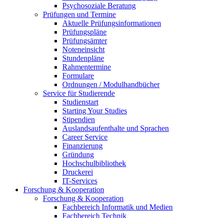
Psychosoziale Beratung
Prüfungen und Termine
Aktuelle Prüfungsinformationen
Prüfungspläne
Prüfungsämter
Noteneinsicht
Stundenpläne
Rahmentermine
Formulare
Ordnungen / Modulhandbücher
Service für Studierende
Studienstart
Starting Your Studies
Stipendien
Auslandsaufenthalte und Sprachen
Career Service
Finanzierung
Gründung
Hochschulbibliothek
Druckerei
IT-Services
Forschung & Kooperation
Forschung & Kooperation
Fachbereich Informatik und Medien
Fachbereich Technik