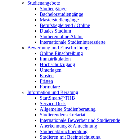
Studienangebote
Studiengänge
Bachelorstudiengänge
Masterstudiengänge
Berufsbegleitend / Online
Duales Studium
Studieren ohne Abitur
Internationale Studieninteressierte
Bewerbung und Einschreibung
Online-Einschreibung
Immatrikulation
Hochschulzugang
Unterlagen
Kosten
Fristen
Formulare
Information und Beratung
StartSmart@THB
Service Desk
Allgemeine Studienberatung
Studierendensekretariat
Internationale Bewerber und Studierende
Anerkennung & Anrechnung
Studienabbruchberatung
Studieren mit Beeinträchtigung