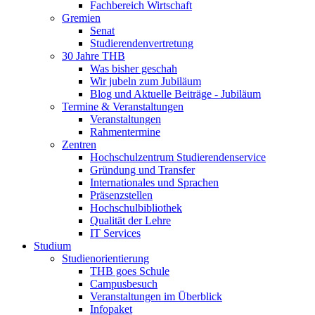
Fachbereich Wirtschaft
Gremien
Senat
Studierendenvertretung
30 Jahre THB
Was bisher geschah
Wir jubeln zum Jubiläum
Blog und Aktuelle Beiträge - Jubiläum
Termine & Veranstaltungen
Veranstaltungen
Rahmentermine
Zentren
Hochschulzentrum Studierendenservice
Gründung und Transfer
Internationales und Sprachen
Präsenzstellen
Hochschulbibliothek
Qualität der Lehre
IT Services
Studium
Studienorientierung
THB goes Schule
Campusbesuch
Veranstaltungen im Überblick
Infopaket