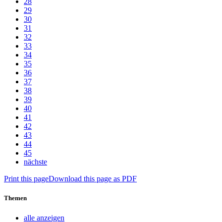
28
29
30
31
32
33
34
35
36
37
38
39
40
41
42
43
44
45
nächste
Print this page
Download this page as PDF
Themen
alle anzeigen