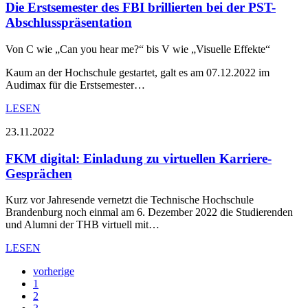
Die Erstsemester des FBI brillierten bei der PST-
Abschlusspräsentation
Von C wie „Can you hear me?“ bis V wie „Visuelle Effekte“
Kaum an der Hochschule gestartet, galt es am 07.12.2022 im
Audimax für die Erstsemester…
LESEN
23.11.2022
FKM digital: Einladung zu virtuellen Karriere-
Gesprächen
Kurz vor Jahresende vernetzt die Technische Hochschule
Brandenburg noch einmal am 6. Dezember 2022 die Studierenden
und Alumni der THB virtuell mit…
LESEN
vorherige
1
2