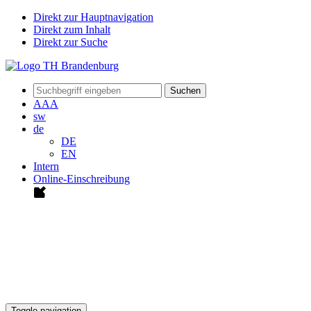
Direkt zur Hauptnavigation
Direkt zum Inhalt
Direkt zur Suche
Suchen
A
A
A
sw
de
DE
EN
Intern
Online-Einschreibung
Toggle navigation