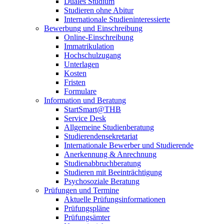
Duales Studium
Studieren ohne Abitur
Internationale Studieninteressierte
Bewerbung und Einschreibung
Online-Einschreibung
Immatrikulation
Hochschulzugang
Unterlagen
Kosten
Fristen
Formulare
Information und Beratung
StartSmart@THB
Service Desk
Allgemeine Studienberatung
Studierendensekretariat
Internationale Bewerber und Studierende
Anerkennung & Anrechnung
Studienabbruchberatung
Studieren mit Beeinträchtigung
Psychosoziale Beratung
Prüfungen und Termine
Aktuelle Prüfungsinformationen
Prüfungspläne
Prüfungsämter