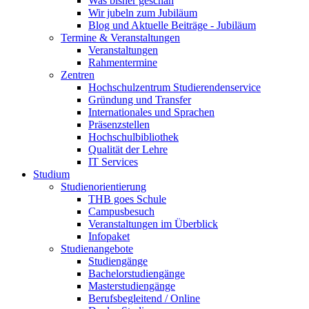
Was bisher geschah
Wir jubeln zum Jubiläum
Blog und Aktuelle Beiträge - Jubiläum
Termine & Veranstaltungen
Veranstaltungen
Rahmentermine
Zentren
Hochschulzentrum Studierendenservice
Gründung und Transfer
Internationales und Sprachen
Präsenzstellen
Hochschulbibliothek
Qualität der Lehre
IT Services
Studium
Studienorientierung
THB goes Schule
Campusbesuch
Veranstaltungen im Überblick
Infopaket
Studienangebote
Studiengänge
Bachelorstudiengänge
Masterstudiengänge
Berufsbegleitend / Online