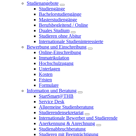
Studienangebote
Studiengänge
Bachelorstudiengänge
Masterstudiengänge
Berufsbegleitend / Online
Duales Studium
Studieren ohne Abitur
Internationale Studieninteressierte
Bewerbung und Einschreibung
Online-Einschreibung
Immatrikulation
Hochschulzugang
Unterlagen
Kosten
Fristen
Formulare
Information und Beratung
StartSmart@THB
Service Desk
Allgemeine Studienberatung
Studierendensekretariat
Internationale Bewerber und Studierende
Anerkennung & Anrechnung
Studienabbruchberatung
Studieren mit Beeinträchtigung