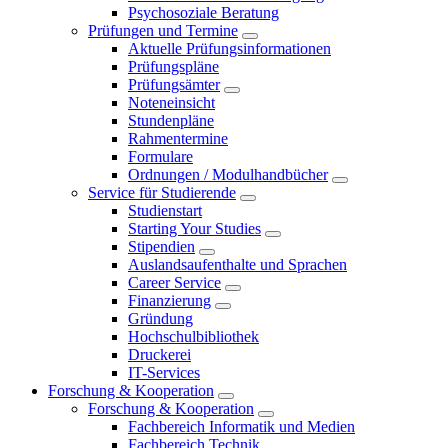
Psychosoziale Beratung
Prüfungen und Termine
Aktuelle Prüfungsinformationen
Prüfungspläne
Prüfungsämter
Noteneinsicht
Stundenpläne
Rahmentermine
Formulare
Ordnungen / Modulhandbücher
Service für Studierende
Studienstart
Starting Your Studies
Stipendien
Auslandsaufenthalte und Sprachen
Career Service
Finanzierung
Gründung
Hochschulbibliothek
Druckerei
IT-Services
Forschung & Kooperation
Forschung & Kooperation
Fachbereich Informatik und Medien
Fachbereich Technik