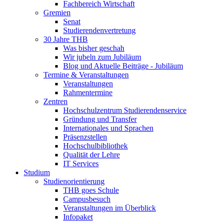
Fachbereich Wirtschaft
Gremien
Senat
Studierendenvertretung
30 Jahre THB
Was bisher geschah
Wir jubeln zum Jubiläum
Blog und Aktuelle Beiträge - Jubiläum
Termine & Veranstaltungen
Veranstaltungen
Rahmentermine
Zentren
Hochschulzentrum Studierendenservice
Gründung und Transfer
Internationales und Sprachen
Präsenzstellen
Hochschulbibliothek
Qualität der Lehre
IT Services
Studium
Studienorientierung
THB goes Schule
Campusbesuch
Veranstaltungen im Überblick
Infopaket