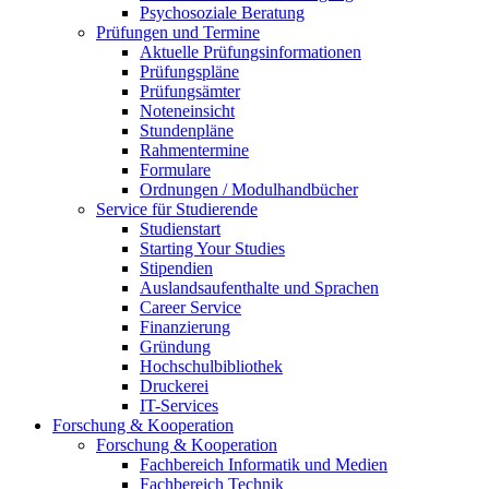
Psychosoziale Beratung
Prüfungen und Termine
Aktuelle Prüfungsinformationen
Prüfungspläne
Prüfungsämter
Noteneinsicht
Stundenpläne
Rahmentermine
Formulare
Ordnungen / Modulhandbücher
Service für Studierende
Studienstart
Starting Your Studies
Stipendien
Auslandsaufenthalte und Sprachen
Career Service
Finanzierung
Gründung
Hochschulbibliothek
Druckerei
IT-Services
Forschung & Kooperation
Forschung & Kooperation
Fachbereich Informatik und Medien
Fachbereich Technik