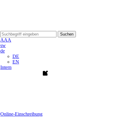
Suchen
A
A
A
sw
de
DE
EN
Intern
Online-Einschreibung