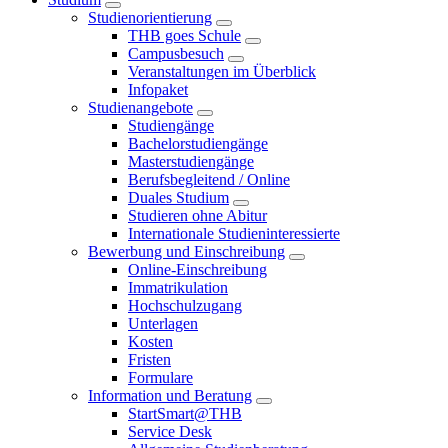
Studienorientierung
THB goes Schule
Campusbesuch
Veranstaltungen im Überblick
Infopaket
Studienangebote
Studiengänge
Bachelorstudiengänge
Masterstudiengänge
Berufsbegleitend / Online
Duales Studium
Studieren ohne Abitur
Internationale Studieninteressierte
Bewerbung und Einschreibung
Online-Einschreibung
Immatrikulation
Hochschulzugang
Unterlagen
Kosten
Fristen
Formulare
Information und Beratung
StartSmart@THB
Service Desk