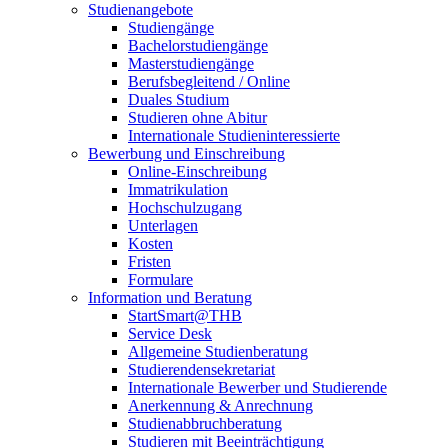
Studienangebote
Studiengänge
Bachelorstudiengänge
Masterstudiengänge
Berufsbegleitend / Online
Duales Studium
Studieren ohne Abitur
Internationale Studieninteressierte
Bewerbung und Einschreibung
Online-Einschreibung
Immatrikulation
Hochschulzugang
Unterlagen
Kosten
Fristen
Formulare
Information und Beratung
StartSmart@THB
Service Desk
Allgemeine Studienberatung
Studierendensekretariat
Internationale Bewerber und Studierende
Anerkennung & Anrechnung
Studienabbruchberatung
Studieren mit Beeinträchtigung