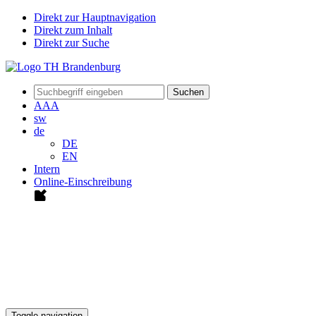
Direkt zur Hauptnavigation
Direkt zum Inhalt
Direkt zur Suche
Suchen
A
A
A
sw
de
DE
EN
Intern
Online-Einschreibung
Toggle navigation