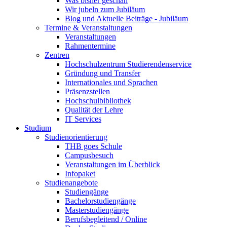
Was bisher geschah
Wir jubeln zum Jubiläum
Blog und Aktuelle Beiträge - Jubiläum
Termine & Veranstaltungen
Veranstaltungen
Rahmentermine
Zentren
Hochschulzentrum Studierendenservice
Gründung und Transfer
Internationales und Sprachen
Präsenzstellen
Hochschulbibliothek
Qualität der Lehre
IT Services
Studium
Studienorientierung
THB goes Schule
Campusbesuch
Veranstaltungen im Überblick
Infopaket
Studienangebote
Studiengänge
Bachelorstudiengänge
Masterstudiengänge
Berufsbegleitend / Online