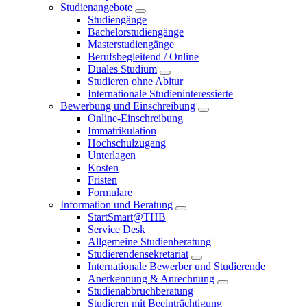
Studienangebote
Studiengänge
Bachelorstudiengänge
Masterstudiengänge
Berufsbegleitend / Online
Duales Studium
Studieren ohne Abitur
Internationale Studieninteressierte
Bewerbung und Einschreibung
Online-Einschreibung
Immatrikulation
Hochschulzugang
Unterlagen
Kosten
Fristen
Formulare
Information und Beratung
StartSmart@THB
Service Desk
Allgemeine Studienberatung
Studierendensekretariat
Internationale Bewerber und Studierende
Anerkennung & Anrechnung
Studienabbruchberatung
Studieren mit Beeinträchtigung