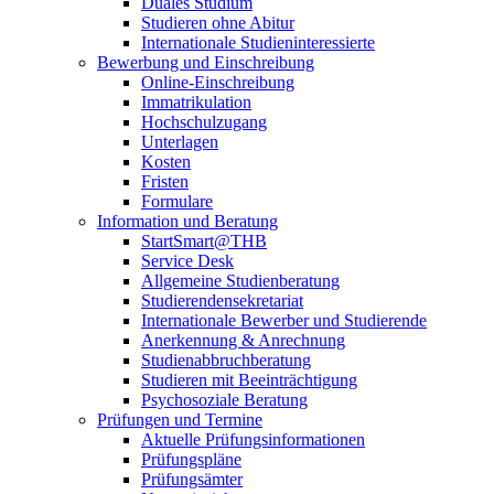
Duales Studium
Studieren ohne Abitur
Internationale Studieninteressierte
Bewerbung und Einschreibung
Online-Einschreibung
Immatrikulation
Hochschulzugang
Unterlagen
Kosten
Fristen
Formulare
Information und Beratung
StartSmart@THB
Service Desk
Allgemeine Studienberatung
Studierendensekretariat
Internationale Bewerber und Studierende
Anerkennung & Anrechnung
Studienabbruchberatung
Studieren mit Beeinträchtigung
Psychosoziale Beratung
Prüfungen und Termine
Aktuelle Prüfungsinformationen
Prüfungspläne
Prüfungsämter