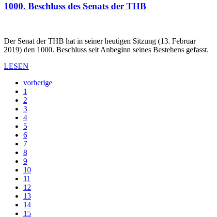
1000. Beschluss des Senats der THB
Der Senat der THB hat in seiner heutigen Sitzung (13. Februar
2019) den 1000. Beschluss seit Anbeginn seines Bestehens gefasst.
LESEN
vorherige
1
2
3
4
5
6
7
8
9
10
11
12
13
14
15