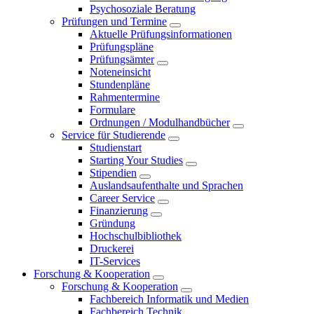
Psychosoziale Beratung
Prüfungen und Termine
Aktuelle Prüfungsinformationen
Prüfungspläne
Prüfungsämter
Noteneinsicht
Stundenpläne
Rahmentermine
Formulare
Ordnungen / Modulhandbücher
Service für Studierende
Studienstart
Starting Your Studies
Stipendien
Auslandsaufenthalte und Sprachen
Career Service
Finanzierung
Gründung
Hochschulbibliothek
Druckerei
IT-Services
Forschung & Kooperation
Forschung & Kooperation
Fachbereich Informatik und Medien
Fachbereich Technik