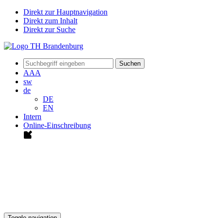
Direkt zur Hauptnavigation
Direkt zum Inhalt
Direkt zur Suche
Suchen
A
A
A
sw
de
DE
EN
Intern
Online-Einschreibung
Toggle navigation