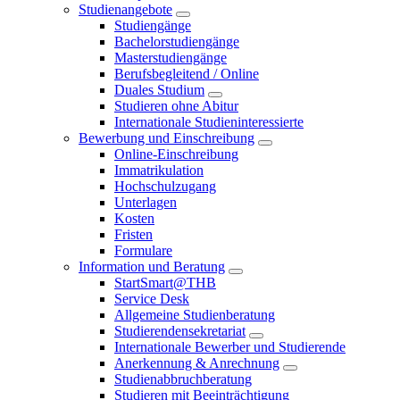
Studienangebote
Studiengänge
Bachelorstudiengänge
Masterstudiengänge
Berufsbegleitend / Online
Duales Studium
Studieren ohne Abitur
Internationale Studieninteressierte
Bewerbung und Einschreibung
Online-Einschreibung
Immatrikulation
Hochschulzugang
Unterlagen
Kosten
Fristen
Formulare
Information und Beratung
StartSmart@THB
Service Desk
Allgemeine Studienberatung
Studierendensekretariat
Internationale Bewerber und Studierende
Anerkennung & Anrechnung
Studienabbruchberatung
Studieren mit Beeinträchtigung