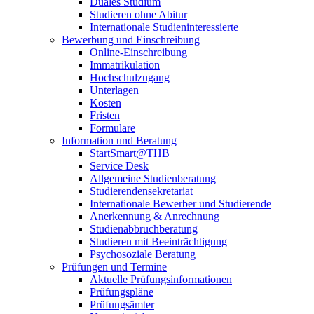
Duales Studium
Studieren ohne Abitur
Internationale Studieninteressierte
Bewerbung und Einschreibung
Online-Einschreibung
Immatrikulation
Hochschulzugang
Unterlagen
Kosten
Fristen
Formulare
Information und Beratung
StartSmart@THB
Service Desk
Allgemeine Studienberatung
Studierendensekretariat
Internationale Bewerber und Studierende
Anerkennung & Anrechnung
Studienabbruchberatung
Studieren mit Beeinträchtigung
Psychosoziale Beratung
Prüfungen und Termine
Aktuelle Prüfungsinformationen
Prüfungspläne
Prüfungsämter