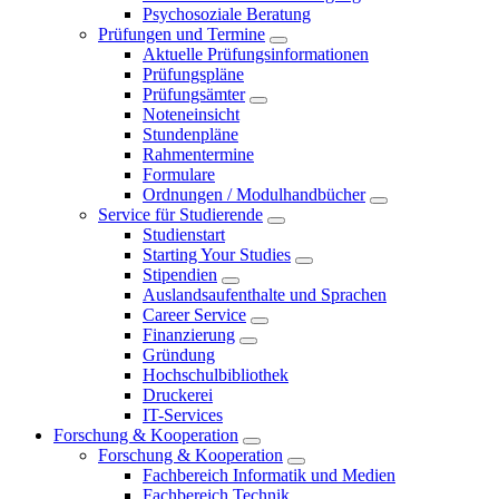
Psychosoziale Beratung
Prüfungen und Termine
Aktuelle Prüfungsinformationen
Prüfungspläne
Prüfungsämter
Noteneinsicht
Stundenpläne
Rahmentermine
Formulare
Ordnungen / Modulhandbücher
Service für Studierende
Studienstart
Starting Your Studies
Stipendien
Auslandsaufenthalte und Sprachen
Career Service
Finanzierung
Gründung
Hochschulbibliothek
Druckerei
IT-Services
Forschung & Kooperation
Forschung & Kooperation
Fachbereich Informatik und Medien
Fachbereich Technik