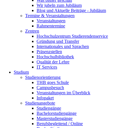
Was bisher geschah
Wir jubeln zum Jubiläum
Blog und Aktuelle Beiträge - Jubiläum
Termine & Veranstaltungen
Veranstaltungen
Rahmentermine
Zentren
Hochschulzentrum Studierendenservice
Gründung und Transfer
Internationales und Sprachen
Präsenzstellen
Hochschulbibliothek
Qualität der Lehre
IT Services
Studium
Studienorientierung
THB goes Schule
Campusbesuch
Veranstaltungen im Überblick
Infopaket
Studienangebote
Studiengänge
Bachelorstudiengänge
Masterstudiengänge
Berufsbegleitend / Online