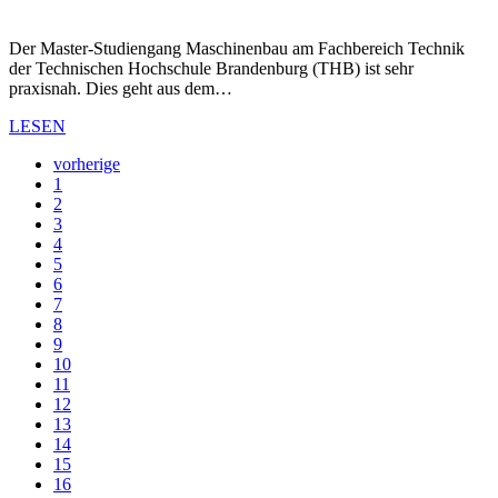
Der Master-Studiengang Maschinenbau am Fachbereich Technik
der Technischen Hochschule Brandenburg (THB) ist sehr
praxisnah. Dies geht aus dem…
LESEN
vorherige
1
2
3
4
5
6
7
8
9
10
11
12
13
14
15
16