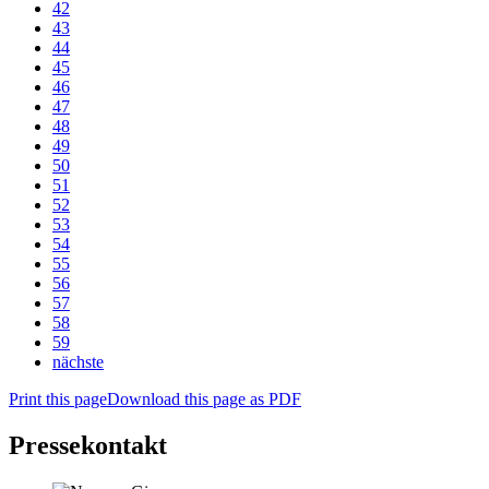
42
43
44
45
46
47
48
49
50
51
52
53
54
55
56
57
58
59
nächste
Print this page
Download this page as PDF
Pressekontakt