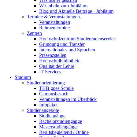
Was bisher geschah
Wir jubeln zum Jubiläum
Blog und Aktuelle Beiträge - Jubiläum
Termine & Veranstaltungen
Veranstaltungen
Rahmentermine
Zentren
Hochschulzentrum Studierendenservice
Gründung und Transfer
Internationales und Sprachen
Präsenzstellen
Hochschulbibliothek
Qualität der Lehre
IT Services
Studium
Studienorientierung
THB goes Schule
Campusbesuch
Veranstaltungen im Überblick
Infopaket
Studienangebote
Studiengänge
Bachelorstudiengänge
Masterstudiengänge
Berufsbegleitend / Online