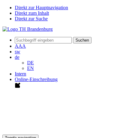
Direkt zur Hauptnavigation
Direkt zum Inhalt
Direkt zur Suche
Suchen
A
A
A
sw
de
DE
EN
Intern
Online-Einschreibung
Toggle navigation