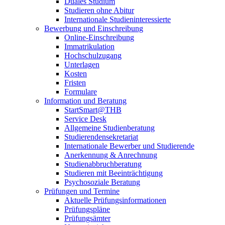
Duales Studium
Studieren ohne Abitur
Internationale Studieninteressierte
Bewerbung und Einschreibung
Online-Einschreibung
Immatrikulation
Hochschulzugang
Unterlagen
Kosten
Fristen
Formulare
Information und Beratung
StartSmart@THB
Service Desk
Allgemeine Studienberatung
Studierendensekretariat
Internationale Bewerber und Studierende
Anerkennung & Anrechnung
Studienabbruchberatung
Studieren mit Beeinträchtigung
Psychosoziale Beratung
Prüfungen und Termine
Aktuelle Prüfungsinformationen
Prüfungspläne
Prüfungsämter