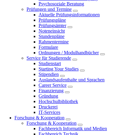
Psychosoziale Beratung
Prüfungen und Termine
Aktuelle Prüfungsinformationen
Prüfungspläne
Prüfungsämter
Noteneinsicht
Stundenpläne
Rahmentermine
Formulare
Ordnungen / Modulhandbücher
Service für Studierende
Studienstart
Starting Your Studies
Stipendien
Auslandsaufenthalte und Sprachen
Career Service
Finanzierung
Gründung
Hochschulbibliothek
Druckerei
IT-Services
Forschung & Kooperation
Forschung & Kooperation
Fachbereich Informatik und Medien
Fachbereich Technik