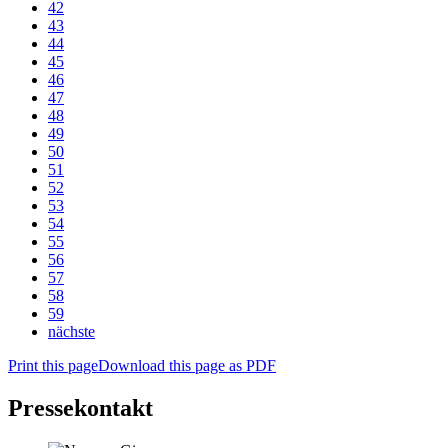
42
43
44
45
46
47
48
49
50
51
52
53
54
55
56
57
58
59
nächste
Print this page
Download this page as PDF
Pressekontakt