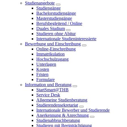
Studienangebote
Studiengänge
Bachelorstudiengänge
Masterstudiengänge
Berufsbegleitend / Online
Duales Studium
Studieren ohne Abitur
Internationale Studieninteressierte
Bewerbung und Einschreibung
Online-Einschreibung
Immatrikulation
Hochschulzugang
Unterlagen
Kosten
Fristen
Formulare
Information und Beratung
StartSmart@THB
Service Desk
Allgemeine Studienberatung
Studierendensekretariat
Internationale Bewerber und Studierende
Anerkennung & Anrechnung
Studienabbruchberatung
Studieren mit Beeinträchtigung