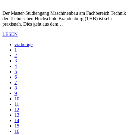
Der Master-Studiengang Maschinenbau am Fachbereich Technik
der Technischen Hochschule Brandenburg (THB) ist sehr
praxisnah. Dies geht aus dem…
LESEN
vorherige
1
2
3
4
5
6
7
8
9
10
11
12
13
14
15
16