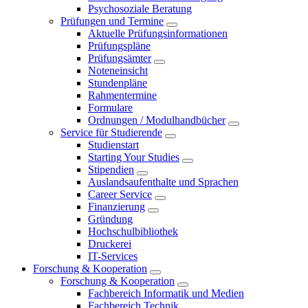
Psychosoziale Beratung
Prüfungen und Termine
Aktuelle Prüfungsinformationen
Prüfungspläne
Prüfungsämter
Noteneinsicht
Stundenpläne
Rahmentermine
Formulare
Ordnungen / Modulhandbücher
Service für Studierende
Studienstart
Starting Your Studies
Stipendien
Auslandsaufenthalte und Sprachen
Career Service
Finanzierung
Gründung
Hochschulbibliothek
Druckerei
IT-Services
Forschung & Kooperation
Forschung & Kooperation
Fachbereich Informatik und Medien
Fachbereich Technik