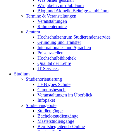
Was bisher geschah
Wir jubeln zum Jubiläum
Blog und Aktuelle Beiträge - Jubiläum
Termine & Veranstaltungen
Veranstaltungen
Rahmentermine
Zentren
Hochschulzentrum Studierendenservice
Gründung und Transfer
Internationales und Sprachen
Präsenzstellen
Hochschulbibliothek
Qualität der Lehre
IT Services
Studium
Studienorientierung
THB goes Schule
Campusbesuch
Veranstaltungen im Überblick
Infopaket
Studienangebote
Studiengänge
Bachelorstudiengänge
Masterstudiengänge
Berufsbegleitend / Online