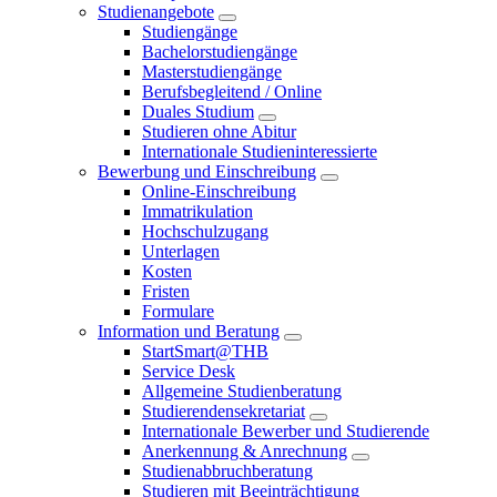
Studienangebote
Studiengänge
Bachelorstudiengänge
Masterstudiengänge
Berufsbegleitend / Online
Duales Studium
Studieren ohne Abitur
Internationale Studieninteressierte
Bewerbung und Einschreibung
Online-Einschreibung
Immatrikulation
Hochschulzugang
Unterlagen
Kosten
Fristen
Formulare
Information und Beratung
StartSmart@THB
Service Desk
Allgemeine Studienberatung
Studierendensekretariat
Internationale Bewerber und Studierende
Anerkennung & Anrechnung
Studienabbruchberatung
Studieren mit Beeinträchtigung