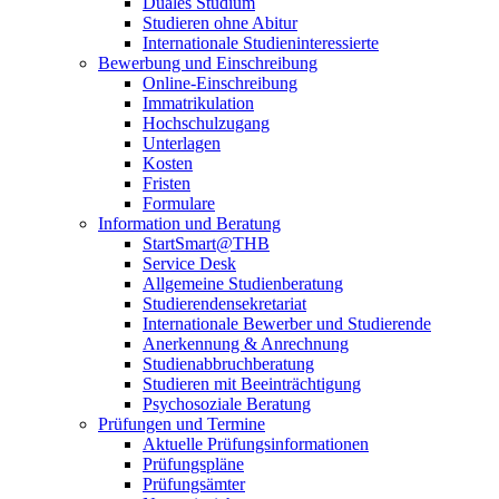
Duales Studium
Studieren ohne Abitur
Internationale Studieninteressierte
Bewerbung und Einschreibung
Online-Einschreibung
Immatrikulation
Hochschulzugang
Unterlagen
Kosten
Fristen
Formulare
Information und Beratung
StartSmart@THB
Service Desk
Allgemeine Studienberatung
Studierendensekretariat
Internationale Bewerber und Studierende
Anerkennung & Anrechnung
Studienabbruchberatung
Studieren mit Beeinträchtigung
Psychosoziale Beratung
Prüfungen und Termine
Aktuelle Prüfungsinformationen
Prüfungspläne
Prüfungsämter