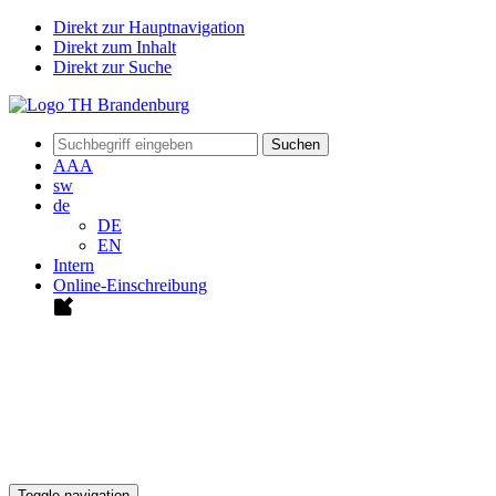
Direkt zur Hauptnavigation
Direkt zum Inhalt
Direkt zur Suche
Suchen
A
A
A
sw
de
DE
EN
Intern
Online-Einschreibung
Toggle navigation