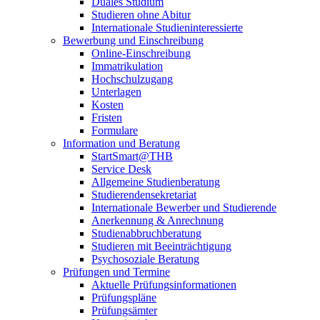
Duales Studium
Studieren ohne Abitur
Internationale Studieninteressierte
Bewerbung und Einschreibung
Online-Einschreibung
Immatrikulation
Hochschulzugang
Unterlagen
Kosten
Fristen
Formulare
Information und Beratung
StartSmart@THB
Service Desk
Allgemeine Studienberatung
Studierendensekretariat
Internationale Bewerber und Studierende
Anerkennung & Anrechnung
Studienabbruchberatung
Studieren mit Beeinträchtigung
Psychosoziale Beratung
Prüfungen und Termine
Aktuelle Prüfungsinformationen
Prüfungspläne
Prüfungsämter