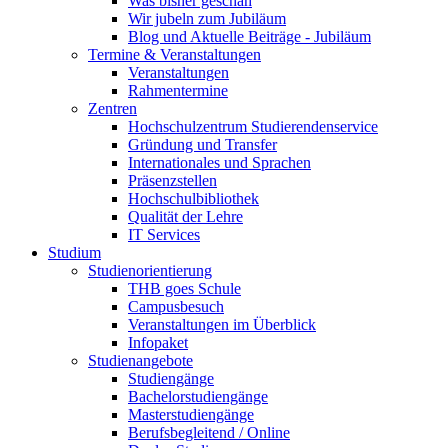
Was bisher geschah
Wir jubeln zum Jubiläum
Blog und Aktuelle Beiträge - Jubiläum
Termine & Veranstaltungen
Veranstaltungen
Rahmentermine
Zentren
Hochschulzentrum Studierendenservice
Gründung und Transfer
Internationales und Sprachen
Präsenzstellen
Hochschulbibliothek
Qualität der Lehre
IT Services
Studium
Studienorientierung
THB goes Schule
Campusbesuch
Veranstaltungen im Überblick
Infopaket
Studienangebote
Studiengänge
Bachelorstudiengänge
Masterstudiengänge
Berufsbegleitend / Online