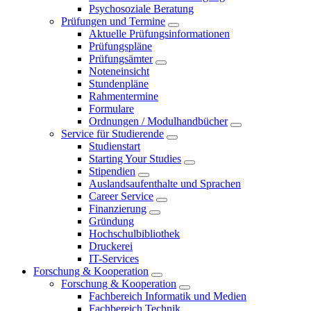
Psychosoziale Beratung
Prüfungen und Termine
Aktuelle Prüfungsinformationen
Prüfungspläne
Prüfungsämter
Noteneinsicht
Stundenpläne
Rahmentermine
Formulare
Ordnungen / Modulhandbücher
Service für Studierende
Studienstart
Starting Your Studies
Stipendien
Auslandsaufenthalte und Sprachen
Career Service
Finanzierung
Gründung
Hochschulbibliothek
Druckerei
IT-Services
Forschung & Kooperation
Forschung & Kooperation
Fachbereich Informatik und Medien
Fachbereich Technik