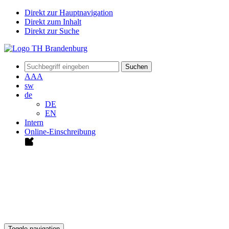
Direkt zur Hauptnavigation
Direkt zum Inhalt
Direkt zur Suche
Suchen
A
A
A
sw
de
DE
EN
Intern
Online-Einschreibung
Toggle navigation