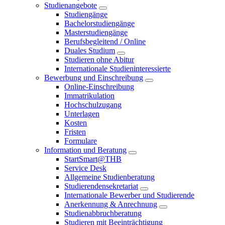
Studienangebote
Studiengänge
Bachelorstudiengänge
Masterstudiengänge
Berufsbegleitend / Online
Duales Studium
Studieren ohne Abitur
Internationale Studieninteressierte
Bewerbung und Einschreibung
Online-Einschreibung
Immatrikulation
Hochschulzugang
Unterlagen
Kosten
Fristen
Formulare
Information und Beratung
StartSmart@THB
Service Desk
Allgemeine Studienberatung
Studierendensekretariat
Internationale Bewerber und Studierende
Anerkennung & Anrechnung
Studienabbruchberatung
Studieren mit Beeinträchtigung